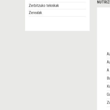
NUTRIZ
Zerbitzuko teknikak
Zerealak
A
Az
A 
Bu
Ko
G
Z