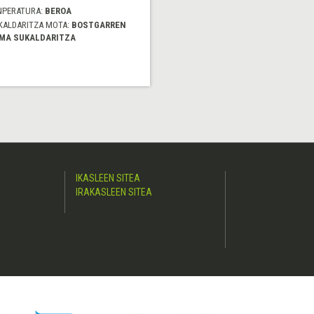
NPERATURA:
BEROA
KALDARITZA MOTA:
BOSTGARREN
MA SUKALDARITZA
IKASLEEN SITEA
IRAKASLEEN SITEA