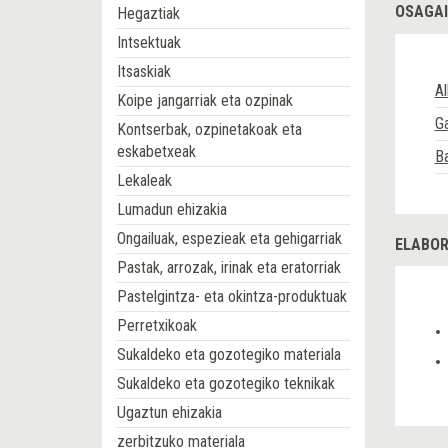
OSAGAI
Hegaztiak
Intsektuak
Itsaskiak
A
Koipe jangarriak eta ozpinak
Ga
Kontserbak, ozpinetakoak eta
eskabetxeak
Ba
Lekaleak
Lumadun ehizakia
Ongailuak, espezieak eta gehigarriak
ELABOR
Pastak, arrozak, irinak eta eratorriak
Pastelgintza- eta okintza-produktuak
Perretxikoak
Sukaldeko eta gozotegiko materiala
Sukaldeko eta gozotegiko teknikak
Ugaztun ehizakia
zerbitzuko materiala