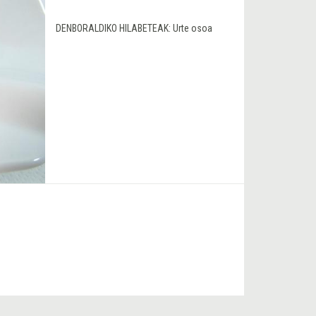
DENBORALDIKO HILABETEAK:
Urte osoa