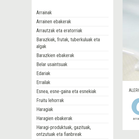
Arrainak
Arrainen ebakerak
Arrautzak eta eratorriak
Barazkiak, frutak, tuberkuluak eta
algak
Barazkien ebakerak
Belar usaintsuak
Edariak
Errailak
ALER
Esnea, esne-gaina eta esnekiak
Fruitu lehorrak
Haragiak
Haragien ebakerak
arr
Haragi-produktuak, gazituak,
ontzutuak eta fianbreak