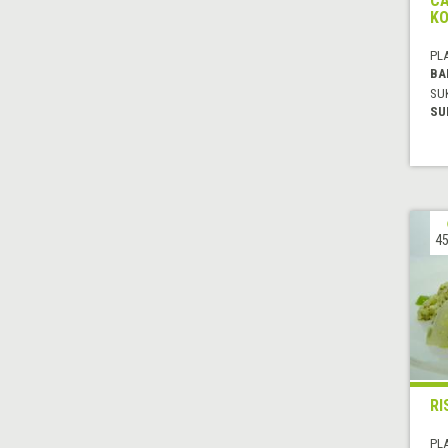
CA
KO
PL
BA
SU
SU
45
RI
PL