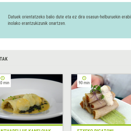
Datuek orientatzeko balio dute eta ez dira osasun-helburuekin era
inolako erantzukizunik onartzen.
TAK
0 min
90 min