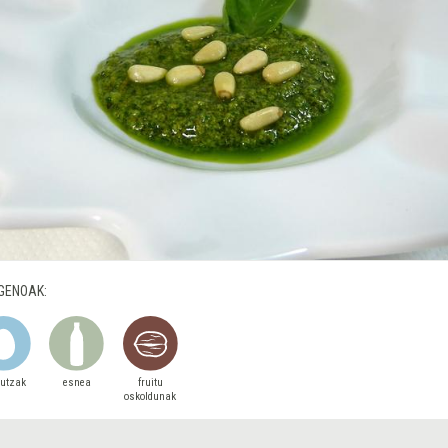
GENOAK:
autzak
esnea
fruitu
oskoldunak