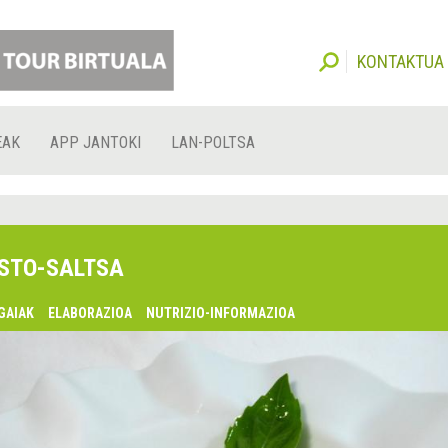
KONTAKTUA
EAK
APP JANTOKI
LAN-POLTSA
STO-SALTSA
GAIAK
ELABORAZIOA
NUTRIZIO-INFORMAZIOA