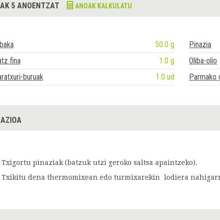
AK 5 ANOENTZAT
ANOAK KALKULATU
lbaka
50.0 g
Pinazia
tz fina
1.0 g
Oliba-olio
ratxuri-buruak
1.0 ud
Parmako 
AZIOA
Txigortu pinaziak (batzuk utzi geroko saltsa apaintzeko).
Txikitu dena thermomixean edo turmixarekin lodiera nahigarr