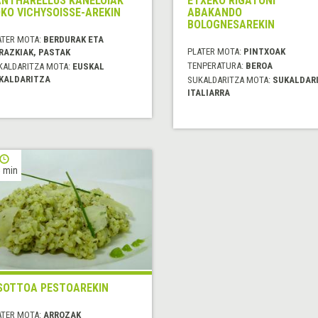
NTHARELLUS KANELOIAK
ETXEKO RIGATONI
KO VICHYSOISSE-AREKIN
ABAKANDO
BOLOGNESAREKIN
ATER MOTA:
BERDURAK ETA
PLATER MOTA:
PINTXOAK
RAZKIAK, PASTAK
TENPERATURA:
BEROA
KALDARITZA MOTA:
EUSKAL
KALDARITZA
SUKALDARITZA MOTA:
SUKALDAR
ITALIARRA
 min
SOTTOA PESTOAREKIN
ATER MOTA:
ARROZAK