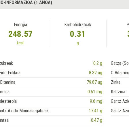
IO-INFORMAZIOA (1 ANOA)
Energia
Karbohidratoak
P
248.57
0.31
kcal
g
zukreak
0.2 g
Gatza (So
ido Folikoa
8.32 ug
C Bitamin
Bitamina
79.87 ug
Zinka
rdina
0.61 mg
Kaltzioa
lesterola
9.6 mg
Gantz Azi
antz Azido Monoasegabeak
17.41 g
Gantz Azi
untza
0.47 g