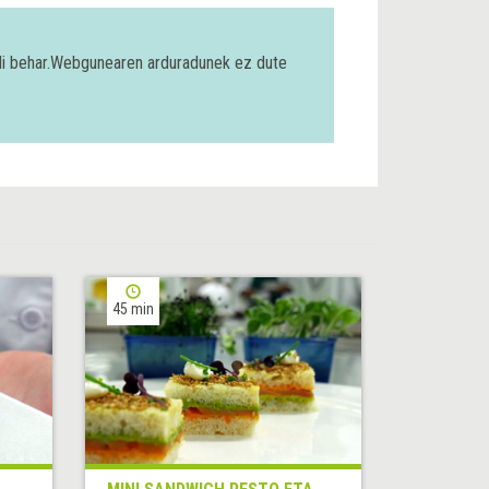
bili behar.Webgunearen arduradunek ez dute
45 min