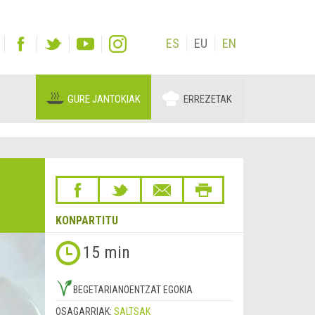
ES
EU
EN
GURE JANTOKIAK
ERREZETAK
KONPARTITU
15 min
BEGETARIANOENTZAT EGOKIA
OSAGARRIAK:
SALTSAK