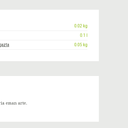
0.02 kg
0.1 l
gazta
0.05 kg
ia eman arte.