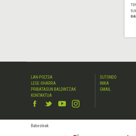
TE
SU
GA
LAN-POLTSA
SUTONDO
LEGE-OHARRA
INIKA
PRIBATASUN BALDINTZAK
GMAIL
KONTAKTUA
Babesleak