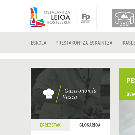
ESKOLA
PRESTAKUNTZA-ESKAINTZA
IKASL
PE
OSA
ERREZETAK
GLOSARIOA