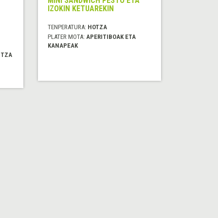
MINI SANDWICH PESTO ETA
IZOKIN KETUAREKIN
TENPERATURA:
HOTZA
PLATER MOTA:
APERITIBOAK ETA
KANAPEAK
ITZA