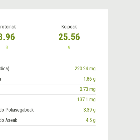
roteinak
Koipeak
3.96
25.56
g
g
dioa)
220.24 mg
a
1.86 g
0.73 mg
137.1 mg
do Poliasegabeak
3.39 g
do Aseak
4.5 g