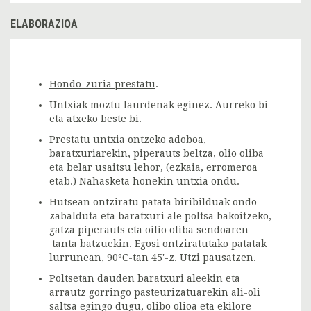
ELABORAZIOA
Hondo-zuria prestatu
.
Untxiak moztu laurdenak eginez. Aurreko bi
eta atxeko beste bi.
Prestatu untxia ontzeko adoboa,
baratxuriarekin, piperauts beltza, olio oliba
eta belar usaitsu lehor, (ezkaia, erromeroa
etab.) Nahasketa honekin untxia ondu.
Hutsean ontziratu patata biribilduak ondo
zabalduta eta baratxuri ale poltsa bakoitzeko,
gatza piperauts eta oilio oliba sendoaren
tanta batzuekin. Egosi ontziratutako patatak
lurrunean, 90ºC-tan 45'-z. Utzi pausatzen.
Poltsetan dauden baratxuri aleekin eta
arrautz gorringo pasteurizatuarekin ali-oli
saltsa egingo dugu, olibo olioa eta ekilore