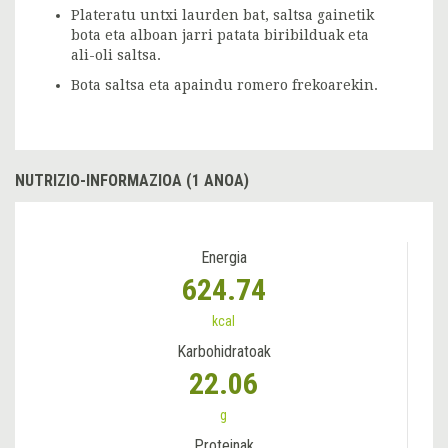
Plateratu untxi laurden bat, saltsa gainetik
bota eta alboan jarri patata biribilduak eta
ali-oli saltsa.
Bota saltsa eta apaindu romero frekoarekin.
NUTRIZIO-INFORMAZIOA (1 ANOA)
Energia
624.74
kcal
Karbohidratoak
22.06
g
Proteinak