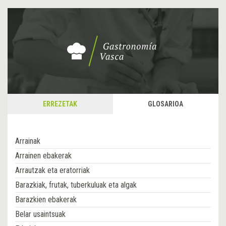
ERREZETAK
GLOSARIOA
Arrainak
Arrainen ebakerak
Arrautzak eta eratorriak
Barazkiak, frutak, tuberkuluak eta algak
Barazkien ebakerak
Belar usaintsuak