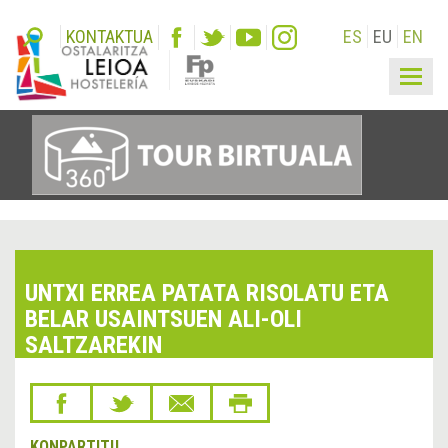
KONTAKTUA
ES
EU
EN
Togg
navig
UNTXI ERREA PATATA RISOLATU ETA
BELAR USAINTSUEN ALI-OLI
SALTZAREKIN
KONPARTITU