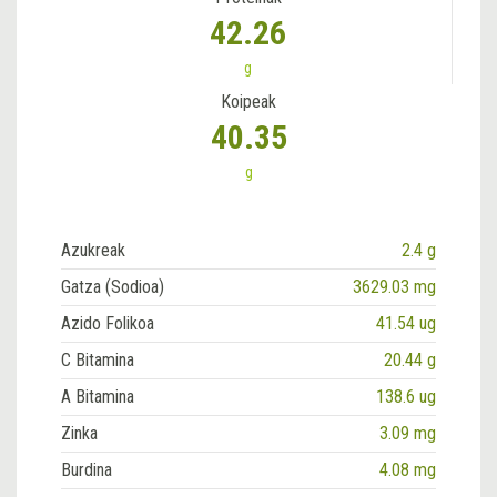
42.26
g
Koipeak
40.35
g
Azukreak
2.4 g
Gatza (Sodioa)
3629.03 mg
Azido Folikoa
41.54 ug
C Bitamina
20.44 g
A Bitamina
138.6 ug
Zinka
3.09 mg
Burdina
4.08 mg