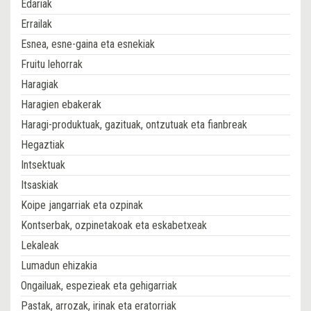
Edariak
Errailak
Esnea, esne-gaina eta esnekiak
Fruitu lehorrak
Haragiak
Haragien ebakerak
Haragi-produktuak, gazituak, ontzutuak eta fianbreak
Hegaztiak
Intsektuak
Itsaskiak
Koipe jangarriak eta ozpinak
Kontserbak, ozpinetakoak eta eskabetxeak
Lekaleak
Lumadun ehizakia
Ongailuak, espezieak eta gehigarriak
Pastak, arrozak, irinak eta eratorriak