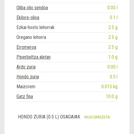
Oliba olio sendoa
0.05 l
Ekilore-olioa
0.1 l
Ezkai-hosto lehorrak
2.5 g
Oregano lehorra
2.5 g
Erromeroa
2.5 g
Piperbeltza aletan
1.0 g
Ardo zuria
0.05 l
Hondo zuria
0.5 l
Maizcrem
0.015 kg
Gatz fina
10.0 g
HONDO ZURIA (0.5 L) OSAGAIAK
IKUSI ERREZETA