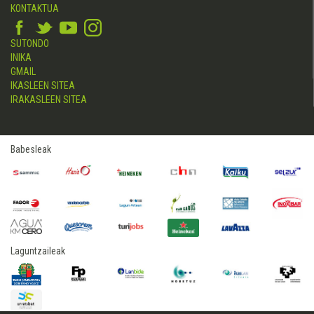
KONTAKTUA
SUTONDO
INIKA
GMAIL
IKASLEEN SITEA
IRAKASLEEN SITEA
Babesleak
Laguntzaileak