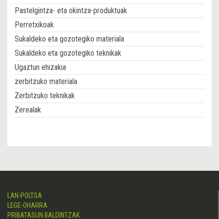
Pastelgintza- eta okintza-produktuak
Perretxikoak
Sukaldeko eta gozotegiko materiala
Sukaldeko eta gozotegiko teknikak
Ugaztun ehizakia
zerbitzuko materiala
Zerbitzuko teknikak
Zerealak
LAN-POLTSA
LEGE-OHARRA
PRIBATASUN BALDINTZAK