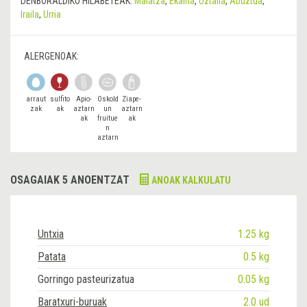
DENBORALDIKO HILABETEAK:
Maiatza
,
Ekaina
,
Uztaila
,
Abuztua
,
Iraila
,
Urria
ALERGENOAK:
arraut
sulfito
Apio-
Oskold
Ziape-
zak
ak
aztarn
un
aztarn
ak
fruitue
ak
n
aztarn
ak
OSAGAIAK 5 ANOENTZAT
ANOAK KALKULATU
Untxia
1.25 kg
Patata
0.5 kg
Gorringo pasteurizatua
0.05 kg
Baratxuri-buruak
2.0 ud