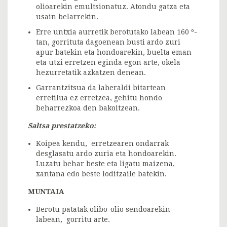
olioarekin emultsionatuz. Atondu gatza eta
usain belarrekin.
Erre untxia aurretik berotutako labean 160 º-
tan, gorrituta dagoenean busti ardo zuri
apur batekin eta hondoarekin, buelta eman
eta utzi erretzen eginda egon arte, okela
hezurretatik azkatzen denean.
Garrantzitsua da laberaldi bitartean
erretilua ez erretzea, gehitu hondo
beharrezkoa den bakoitzean.
Saltsa prestatzeko:
Koipea kendu, erretzearen ondarrak
desglasatu ardo zuria eta hondoarekin.
Luzatu behar beste eta ligatu maizena,
xantana edo beste loditzaile batekin.
MUNTAIA
Berotu patatak olibo-olio sendoarekin
labean, gorritu arte.