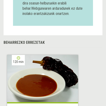
dira osasun-helburuekin erabili
behar.Webgunearen arduradunek ez dute
inolako erantzukizunik onartzen.
BEHARREZKO ERREZETAK
120 min