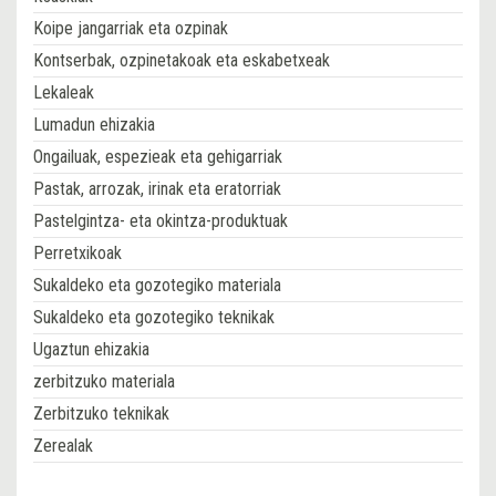
Koipe jangarriak eta ozpinak
Kontserbak, ozpinetakoak eta eskabetxeak
Lekaleak
Lumadun ehizakia
Ongailuak, espezieak eta gehigarriak
Pastak, arrozak, irinak eta eratorriak
Pastelgintza- eta okintza-produktuak
Perretxikoak
Sukaldeko eta gozotegiko materiala
Sukaldeko eta gozotegiko teknikak
Ugaztun ehizakia
zerbitzuko materiala
Zerbitzuko teknikak
Zerealak