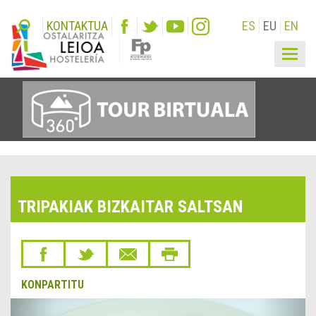
KONTAKTUA
ES
EU
EN
Togg
navig
TRIPAKIAK BIZKAITAR SALTSAN
KONPARTITU
&lsaquo;
Hurr