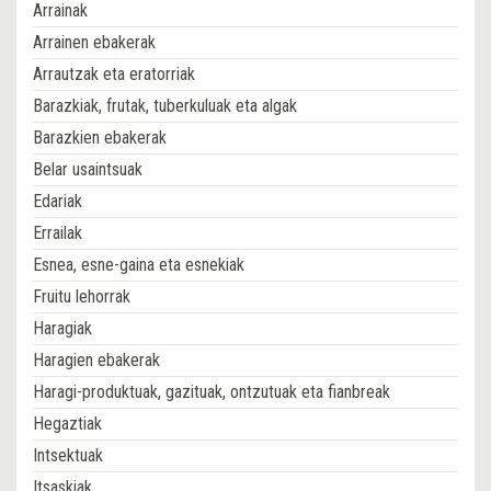
Arrainak
Arrainen ebakerak
Arrautzak eta eratorriak
Barazkiak, frutak, tuberkuluak eta algak
Barazkien ebakerak
Belar usaintsuak
Edariak
Errailak
Esnea, esne-gaina eta esnekiak
Fruitu lehorrak
Haragiak
Haragien ebakerak
Haragi-produktuak, gazituak, ontzutuak eta fianbreak
Hegaztiak
Intsektuak
Itsaskiak