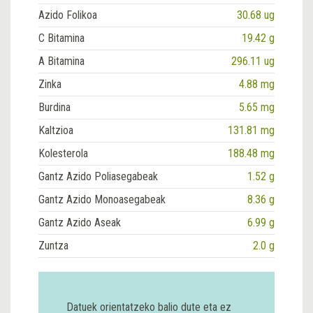
Azido Folikoa
30.68 ug
C Bitamina
19.42 g
A Bitamina
296.11 ug
Zinka
4.88 mg
Burdina
5.65 mg
Kaltzioa
131.81 mg
Kolesterola
188.48 mg
Gantz Azido Poliasegabeak
1.52 g
Gantz Azido Monoasegabeak
8.36 g
Gantz Azido Aseak
6.99 g
Zuntza
2.0 g
Datuek orientatzeko balio dute eta ez