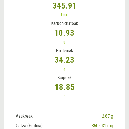
345.91
kcal
Karbohidratoak
10.93
g
Proteinak
34.23
g
Koipeak
18.85
g
Azukreak
2.87 g
Gatza (Sodioa)
3605.31 mg