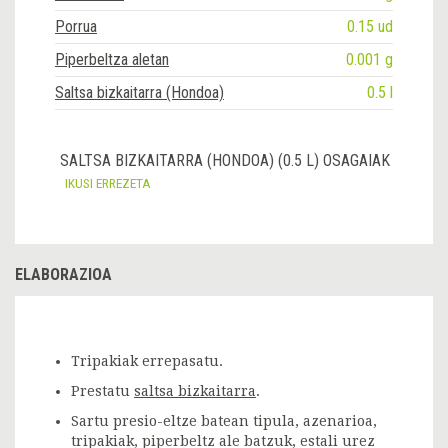
Porrua
0.15 ud
Piperbeltza aletan
0.001 g
Saltsa bizkaitarra (Hondoa)
0.5 l
SALTSA BIZKAITARRA (HONDOA) (0.5 L) OSAGAIAK
IKUSI ERREZETA
ELABORAZIOA
Tripakiak errepasatu.
Prestatu
saltsa bizkaitarra
.
Sartu presio-eltze batean tipula, azenarioa,
tripakiak, piperbeltz ale batzuk, estali urez