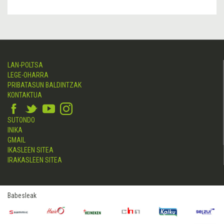
LAN-POLTSA
LEGE-OHARRA
PRIBATASUN BALDINTZAK
KONTAKTUA
SUTONDO
INIKA
GMAIL
IKASLEEN SITEA
IRAKASLEEN SITEA
Babesleak