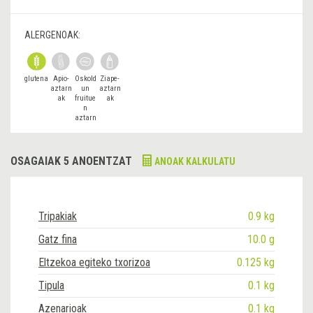
ALERGENOAK:
glutena
Apio-
Oskold
Ziape-
aztarn
un
aztarn
ak
fruitue
ak
n
aztarn
ak
OSAGAIAK 5 ANOENTZAT
ANOAK KALKULATU
Tripakiak
0.9 kg
Gatz fina
10.0 g
Eltzekoa egiteko txorizoa
0.125 kg
Tipula
0.1 kg
Azenarioak
0.1 kg