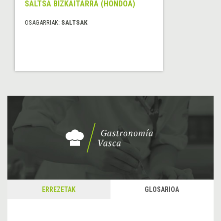
SALTSA BIZKAITARRA (HONDOA)
OSAGARRIAK:
SALTSAK
ERREZETAK
GLOSARIOA