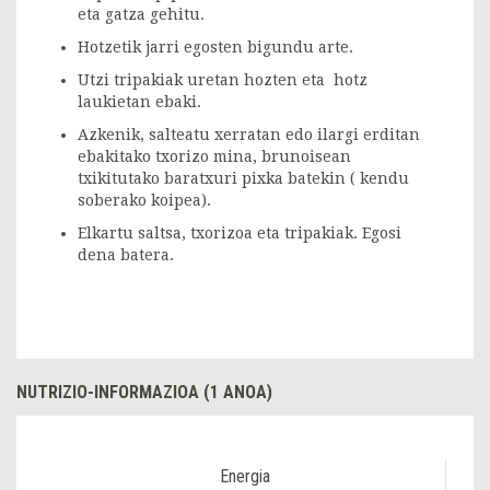
eta gatza gehitu.
Hotzetik jarri egosten bigundu arte.
Utzi tripakiak uretan hozten eta hotz
laukietan ebaki.
Azkenik, salteatu xerratan edo ilargi erditan
ebakitako txorizo mina, brunoisean
txikitutako baratxuri pixka batekin ( kendu
soberako koipea).
Elkartu saltsa, txorizoa eta tripakiak. Egosi
dena batera.
NUTRIZIO-INFORMAZIOA (1 ANOA)
Energia