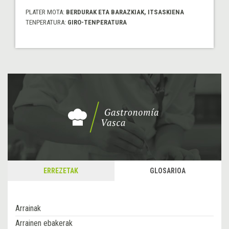
PLATER MOTA:
BERDURAK ETA BARAZKIAK, ITSASKIENA
TENPERATURA:
GIRO-TENPERATURA
ERREZETAK
GLOSARIOA
Arrainak
Arrainen ebakerak