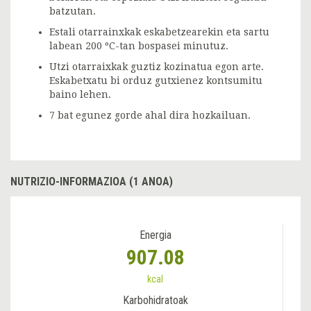
batzutan.
Estali otarrainxkak eskabetzearekin eta sartu
labean 200 ºC-tan bospasei minutuz.
Utzi otarraixkak guztiz kozinatua egon arte.
Eskabetxatu bi orduz gutxienez kontsumitu
baino lehen.
7 bat egunez gorde ahal dira hozkailuan.
NUTRIZIO-INFORMAZIOA (1 ANOA)
Energia
907.08
kcal
Karbohidratoak