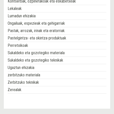
Kontserbak, ozpinetakoak eta eskabetxeak
Lekaleak
Lumadun ehizakia
Ongailuak, espezieak eta gehigarriak
Pastak, arrozak, irinak eta eratorriak
Pastelgintza- eta okintza-produktuak
Perretxikoak
Sukaldeko eta gozotegiko materiala
Sukaldeko eta gozotegiko teknikak
Ugaztun ehizakia
zerbitzuko materiala
Zerbitzuko teknikak
Zerealak