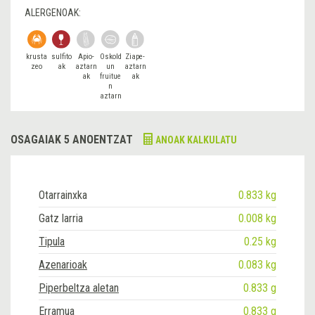
ALERGENOAK:
krusta
sulfito
Apio-
Oskold
Ziape-
zeo
ak
aztarn
un
aztarn
ak
fruitue
ak
n
aztarn
ak
OSAGAIAK 5 ANOENTZAT
ANOAK KALKULATU
Otarrainxka
0.833 kg
Gatz larria
0.008 kg
Tipula
0.25 kg
Azenarioak
0.083 kg
Piperbeltza aletan
0.833 g
Erramua
0.833 g