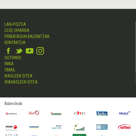
LAN-POLTSA
LEGE-OHARRA
PRIBATASUN BALDINTZAK
KONTAKTUA
SUTONDO
INIKA
GMAIL
IKASLEEN SITEA
IRAKASLEEN SITEA
Babesleak