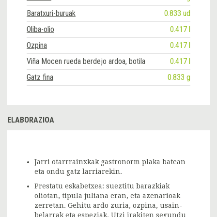
Baratxuri-buruak
0.833 ud
Oliba-olio
0.417 l
Ozpina
0.417 l
Viña Mocen rueda berdejo ardoa, botila
0.417 l
Gatz fina
0.833 g
ELABORAZIOA
Jarri otarrrainxkak gastronorm plaka batean
eta ondu gatz larriarekin.
Prestatu eskabetxea: sueztitu barazkiak
oliotan, tipula juliana eran, eta azenarioak
zerretan. Gehitu ardo zuria, ozpina, usain-
belarrak eta espeziak. Utzi irakiten segundu