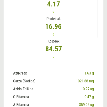
4.17
g
Proteinak
16.96
g
Koipeak
84.57
g
Azukreak
1.63 g
Gatza (Sodioa)
1021.68 mg
Azido Folikoa
10.27 ug
C Bitamina
9.47 g
A Bitamina
359.95 ug