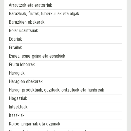
Arrautzak eta eratorriak
Barazkiak, frutak, tuberkuluak eta algak
Barazkien ebakerak
Belar usaintsuak
Edariak
Errailak
Esnea, esne-gaina eta esnekiak
Fruitu lehorrak
Haragiak
Haragien ebakerak
Haragi-produktuak, gazituak, ontzutuak eta fianbreak
Hegaztiak
Intsektuak
Itsaskiak
Koipe jangarriak eta ozpinak