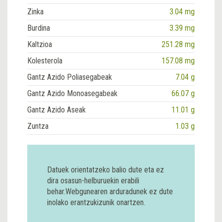
Zinka
3.04 mg
Burdina
3.39 mg
Kaltzioa
251.28 mg
Kolesterola
157.08 mg
Gantz Azido Poliasegabeak
7.04 g
Gantz Azido Monoasegabeak
66.07 g
Gantz Azido Aseak
11.01 g
Zuntza
1.03 g
Datuek orientatzeko balio dute eta ez
dira osasun-helburuekin erabili
behar.Webgunearen arduradunek ez dute
inolako erantzukizunik onartzen.