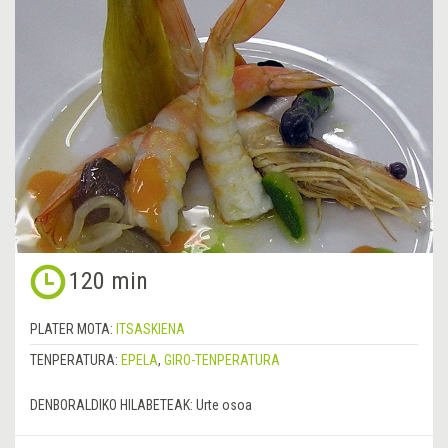
120 min
PLATER MOTA:
ITSASKIENA
TENPERATURA:
EPELA
,
GIRO-TENPERATURA
DENBORALDIKO HILABETEAK:
Urte osoa