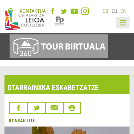
KONTAKTUA
ES
EU
EN
Togg
navig
OTARRAINXKA ESKABETZATZE
KONPARTITU