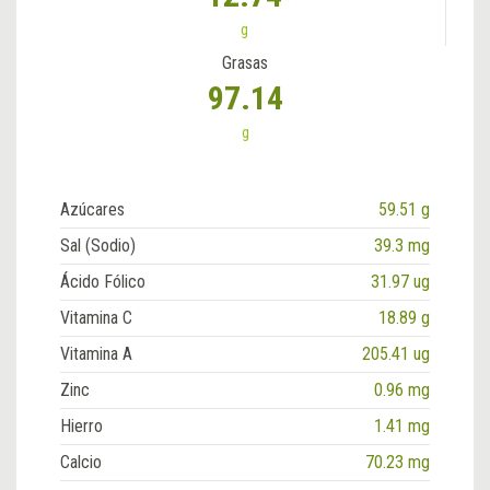
g
Grasas
97.14
g
Azúcares
59.51 g
Sal (Sodio)
39.3 mg
Ácido Fólico
31.97 ug
Vitamina C
18.89 g
Vitamina A
205.41 ug
Zinc
0.96 mg
Hierro
1.41 mg
Calcio
70.23 mg