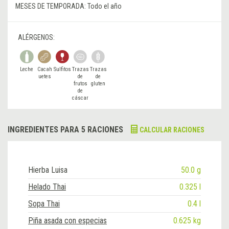
MESES DE TEMPORADA:
Todo el año
ALÉRGENOS:
Leche
Cacah
Sulfitos
Trazas
Trazas
uetes
de
de
frutos
gluten
de
cáscar
a
INGREDIENTES PARA 5 RACIONES
CALCULAR RACIONES
Hierba Luisa
50.0 g
Helado Thai
0.325 l
Sopa Thai
0.4 l
Piña asada con especias
0.625 kg