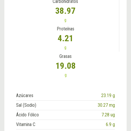
Carbohidratos
38.97
g
Proteínas
4.21
g
Grasas
19.08
g
Azúcares
23.19 g
Sal (Sodio)
30.27 mg
Ácido Fólico
7.28 ug
Vitamina C
6.9 g