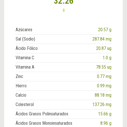
32.26
g
Azúcares
20.57 g
Sal (Sodio)
287.84 mg
Ácido Fólico
20.87 ug
Vitamina C
1.0 g
Vitamina A
78.55 ug
Zinc
0.77 mg
Hierro
0.99 mg
Calcio
88.18 mg
Colesterol
137.26 mg
Ácidos Grasos Polinsaturados
15.66 g
Ácidos Grasos Monoinsaturados
8.96 g