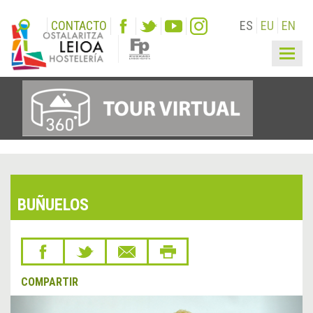
CONTACTO
ES
EU
EN
Togg
navig
BUÑUELOS
COMPARTIR
&lsaquo;
Sigu