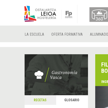
LA ESCUELA
OFERTA FORMATIVA
ALUMNAD
FI
BO
ING
&
A
RECETAS
GLOSARIO