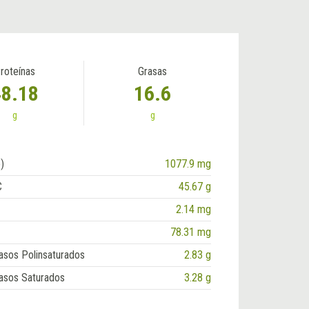
roteínas
Grasas
48.18
16.6
g
g
)
1077.9 mg
C
45.67 g
2.14 mg
78.31 mg
asos Polinsaturados
2.83 g
asos Saturados
3.28 g