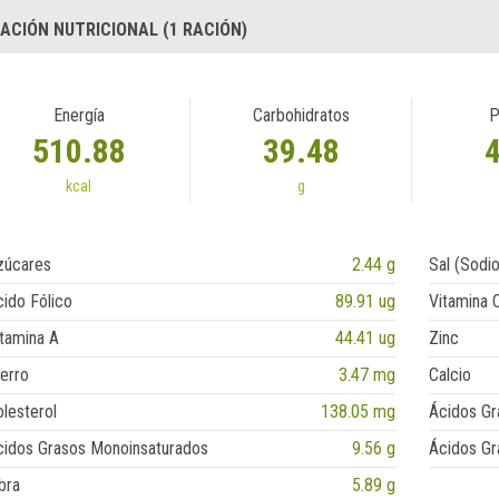
ACIÓN NUTRICIONAL (1 RACIÓN)
Energía
Carbohidratos
P
510.88
39.48
kcal
g
zúcares
2.44 g
Sal (Sodio
ido Fólico
89.91 ug
Vitamina 
tamina A
44.41 ug
Zinc
erro
3.47 mg
Calcio
lesterol
138.05 mg
Ácidos Gr
cidos Grasos Monoinsaturados
9.56 g
Ácidos Gr
bra
5.89 g