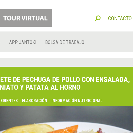
CONTACTO
O
APP JANTOKI
BOLSA DE TRABAJO
LETE DE PECHUGA DE POLLO CON ENSALADA,
NIATO Y PATATA AL HORNO
REDIENTES
ELABORACIÓN
INFORMACIÓN NUTRICIONAL
lsaquo;
nterior