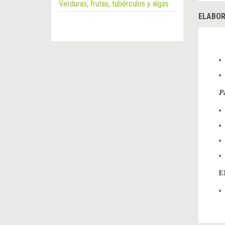
Verduras, frutas, tubérculos y algas
ELABOR
P
E