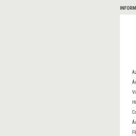
INFORM
A
Ác
Vi
Hi
Co
Á
Fi