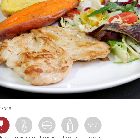
GENOS:
fitos
Trazas de apio
Trazas de
Trazas de
Trazas de