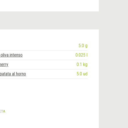
5.0 g
oliva intenso
0.025 l
herry
0.1 kg
patata al horno
5.0 ud
ETA