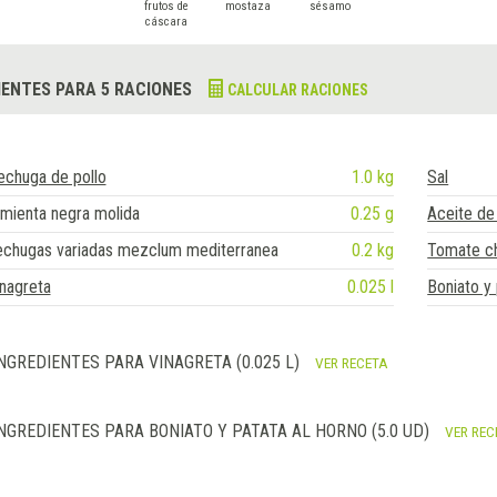
frutos de
mostaza
sésamo
cáscara
IENTES PARA 5 RACIONES
CALCULAR RACIONES
echuga de pollo
1.0 kg
Sal
mienta negra molida
0.25 g
Aceite de 
echugas variadas mezclum mediterranea
0.2 kg
Tomate c
nagreta
0.025 l
Boniato y 
NGREDIENTES PARA VINAGRETA (0.025 L)
VER RECETA
NGREDIENTES PARA BONIATO Y PATATA AL HORNO (5.0 UD)
VER REC