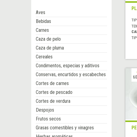
PL
Aves
TIP
Bebidas
TE
Carnes
CA
TIP
Caza de pelo
Caza de pluma
Cereales
Condimentos, especias y aditivos
Conservas, encurtidos y escabeches
60
Cortes de carnes
Cortes de pescado
Cortes de verdura
Despojos
Frutos secos
Grasas comestibles y vinagres
PE
Hierbas aromáticas