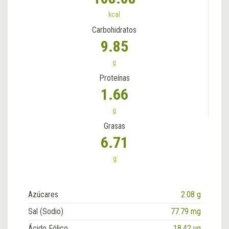
kcal
Carbohidratos
9.85
g
Proteínas
1.66
g
Grasas
6.71
g
Azúcares
2.08 g
Sal (Sodio)
77.79 mg
Ácido Fólico
18.42 ug