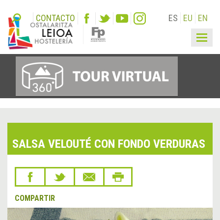
CONTACTO
ES
EU
EN
Togg
navig
SALSA VELOUTÉ CON FONDO VERDURAS
COMPARTIR