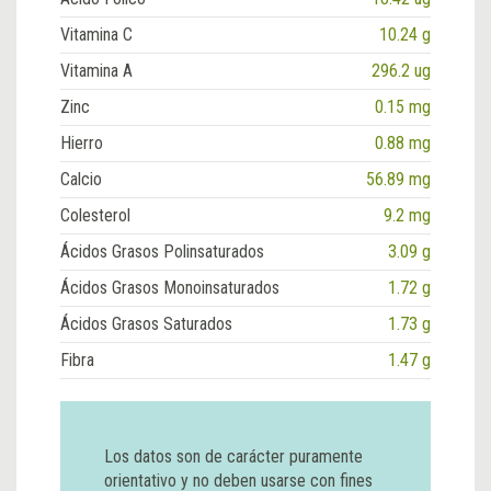
Vitamina C
10.24 g
Vitamina A
296.2 ug
Zinc
0.15 mg
Hierro
0.88 mg
Calcio
56.89 mg
Colesterol
9.2 mg
Ácidos Grasos Polinsaturados
3.09 g
Ácidos Grasos Monoinsaturados
1.72 g
Ácidos Grasos Saturados
1.73 g
Fibra
1.47 g
Los datos son de carácter puramente
orientativo y no deben usarse con fines