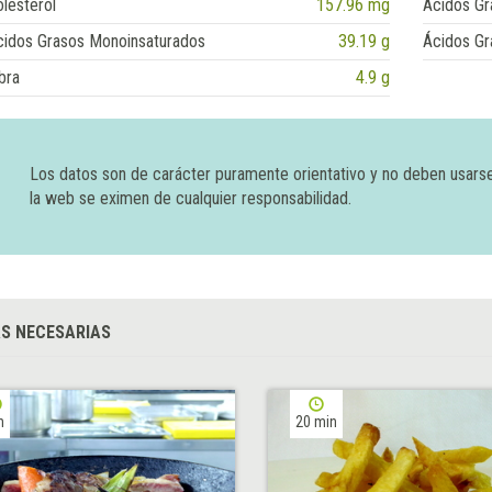
lesterol
157.96 mg
Ácidos Gr
cidos Grasos Monoinsaturados
39.19 g
Ácidos Gr
bra
4.9 g
Los datos son de carácter puramente orientativo y no deben usars
la web se eximen de cualquier responsabilidad.
S NECESARIAS
h
20 min