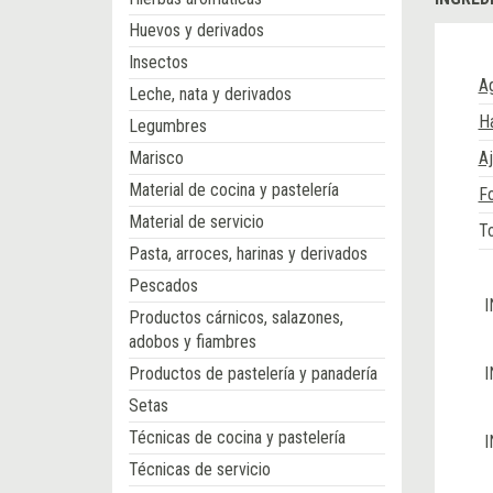
Huevos y derivados
Insectos
A
Leche, nata y derivados
Ha
Legumbres
Marisco
A
Material de cocina y pastelería
F
Material de servicio
T
Pasta, arroces, harinas y derivados
Pescados
I
Productos cárnicos, salazones,
adobos y fiambres
Productos de pastelería y panadería
I
Setas
Técnicas de cocina y pastelería
I
Técnicas de servicio