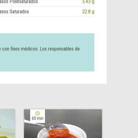
asos Polinsaturados
5.43 g
asos Saturados
22.8 g
e con fines médicos. Los responsables de
60 min