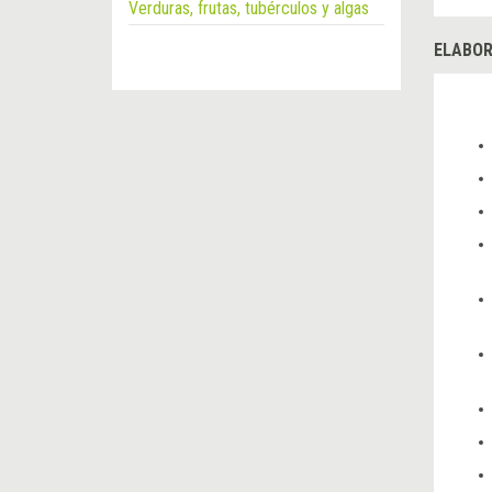
Verduras, frutas, tubérculos y algas
ELABOR