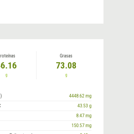
roteínas
Grasas
46.16
73.08
g
g
)
4448.62 mg
C
43.53 g
8.47 mg
150.57 mg