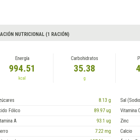
ACIÓN NUTRICIONAL (1 RACIÓN)
Energía
Carbohidratos
P
994.51
35.38
kcal
g
zúcares
8.13 g
Sal (Sodio
ido Fólico
89.97 ug
Vitamina 
tamina A
93.1 ug
Zinc
erro
7.22 mg
Calcio