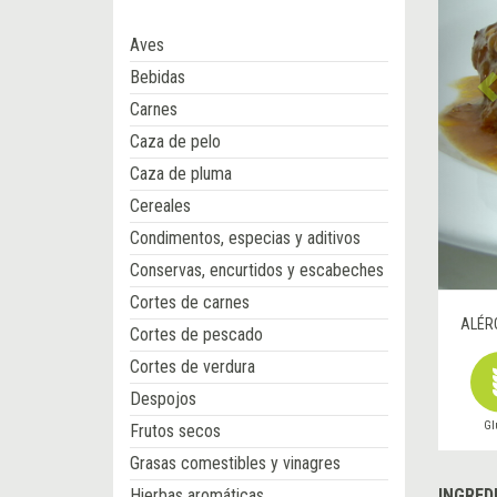
Aves
Bebidas
Carnes
Caza de pelo
Caza de pluma
Cereales
Condimentos, especias y aditivos
Conservas, encurtidos y escabeches
Cortes de carnes
ALÉR
Cortes de pescado
Cortes de verdura
Despojos
Gl
Frutos secos
Grasas comestibles y vinagres
Hierbas aromáticas
INGRED