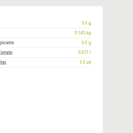
5.0 g
0.143 kg
picante
0.0 g
 Tomate
0.071 l
itas
5.0 ud