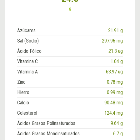
g
Azúcares
21.91 g
Sal (Sodio)
297.96 mg
Ácido Fólico
21.3 ug
Vitamina C
1.04 g
Vitamina A
63.97 ug
Zinc
0.78 mg
Hierro
0.99 mg
Calcio
90.48 mg
Colesterol
124.4 mg
Ácidos Grasos Polinsaturados
9.64 g
Ácidos Grasos Monoinsaturados
6.7 g