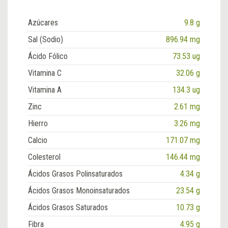
Azúcares
9.8 g
Sal (Sodio)
896.94 mg
Ácido Fólico
73.53 ug
Vitamina C
32.06 g
Vitamina A
134.3 ug
Zinc
2.61 mg
Hierro
3.26 mg
Calcio
171.07 mg
Colesterol
146.44 mg
Ácidos Grasos Polinsaturados
4.34 g
Ácidos Grasos Monoinsaturados
23.54 g
Ácidos Grasos Saturados
10.73 g
Fibra
4.95 g