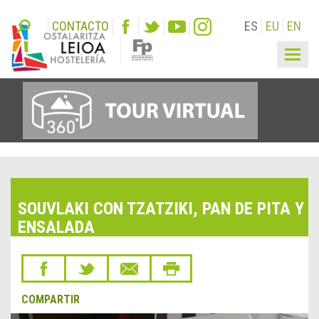
CONTACTO
ES
EU
EN
Togg
navig
SOUVLAKI CON TZATZIKI, PAN DE PITA Y
ENSALADA
COMPARTIR