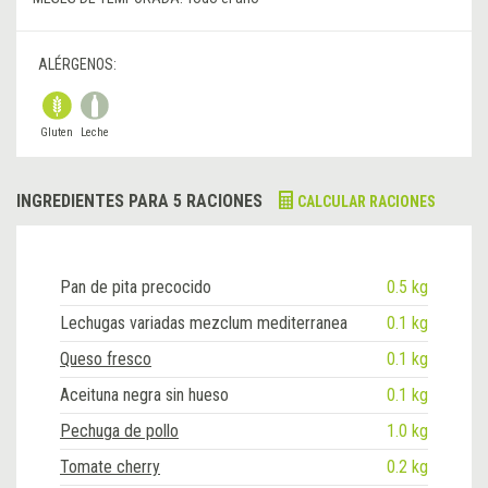
ALÉRGENOS:
Gluten
Leche
INGREDIENTES PARA 5 RACIONES
CALCULAR RACIONES
Pan de pita precocido
0.5 kg
Lechugas variadas mezclum mediterranea
0.1 kg
Queso fresco
0.1 kg
Aceituna negra sin hueso
0.1 kg
Pechuga de pollo
1.0 kg
Tomate cherry
0.2 kg