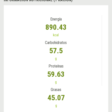
Energía
890.43
kcal
Carbohidratos
57.5
g
Proteínas
59.63
g
Grasas
45.07
g