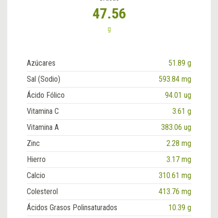
47.56
g
Azúcares
51.89 g
Sal (Sodio)
593.84 mg
Ácido Fólico
94.01 ug
Vitamina C
3.61 g
Vitamina A
383.06 ug
Zinc
2.28 mg
Hierro
3.17 mg
Calcio
310.61 mg
Colesterol
413.76 mg
Ácidos Grasos Polinsaturados
10.39 g