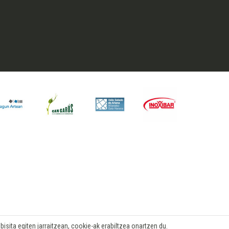
isita egiten jarraitzean, cookie-ak erabiltzea onartzen du.