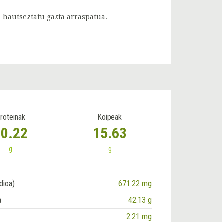
a hautseztatu gazta arraspatua.
roteinak
Koipeak
20.22
15.63
g
g
dioa)
671.22 mg
a
42.13 g
2.21 mg