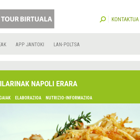
KONTAKTUA
EAK
APP JANTOKI
LAN-POLTSA
ILARINAK NAPOLI ERARA
GAIAK
ELABORAZIOA
NUTRIZIO-INFORMAZIOA