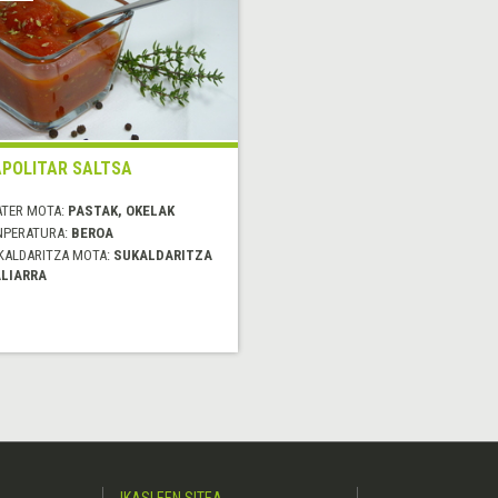
POLITAR SALTSA
ATER MOTA:
PASTAK, OKELAK
NPERATURA:
BEROA
KALDARITZA MOTA:
SUKALDARITZA
ALIARRA