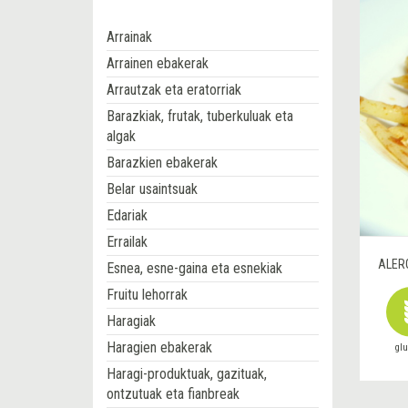
Arrainak
Arrainen ebakerak
Arrautzak eta eratorriak
Barazkiak, frutak, tuberkuluak eta
algak
Barazkien ebakerak
Belar usaintsuak
Edariak
Errailak
ALER
Esnea, esne-gaina eta esnekiak
Fruitu lehorrak
Haragiak
Haragien ebakerak
gl
Haragi-produktuak, gazituak,
ontzutuak eta fianbreak