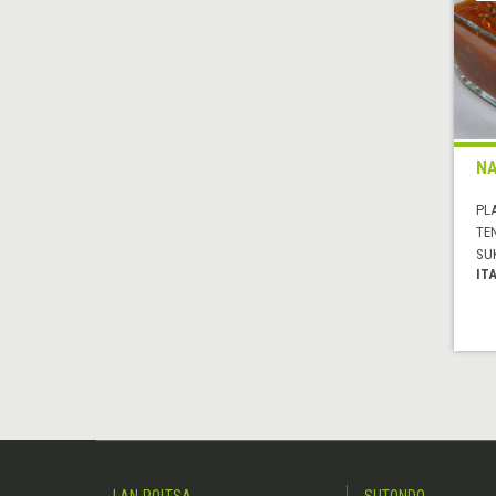
NA
PL
TE
SU
IT