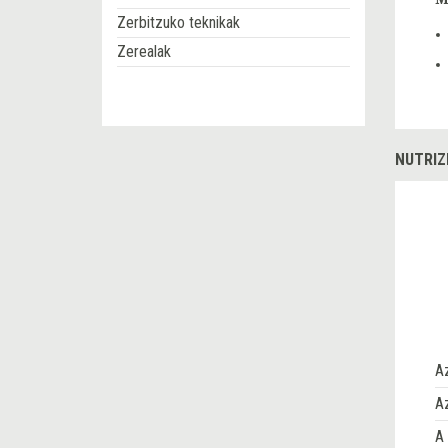
Zerbitzuko teknikak
Zerealak
NUTRIZ
A
Az
A 