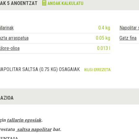
AK 5 ANOENTZAT
ANOAK KALKULATU
llarinak
0.4 kg
Napolitar 
zta arraspatua
0.05 kg
Gatz fina
ilore-olioa
0.013 l
APOLITAR SALTSA (0.75 KG) OSAGAIAK
IKUSI ERREZETA
AZIOA
gin
tallarin egosiak
.
restatu
saltsa napolitar
bat.
UNTAIA