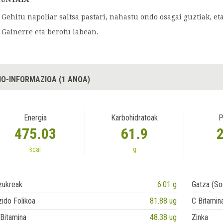
Gehitu napoliar saltsa pastari, nahastu ondo osagai guztiak, et
Gainerre eta berotu labean.
IO-INFORMAZIOA (1 ANOA)
Energia
Karbohidratoak
P
475.03
61.9
kcal
g
zukreak
6.01 g
Gatza (So
ido Folikoa
81.88 ug
C Bitamin
Bitamina
48.38 ug
Zinka