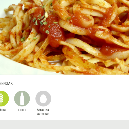
GENOAK:
utena
esnea
Arrautza-
aztarnak