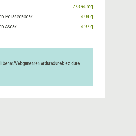
273.94 mg
do Poliasegabeak
4.04 g
do Aseak
4.97 g
bili behar.Webgunearen arduradunek ez dute