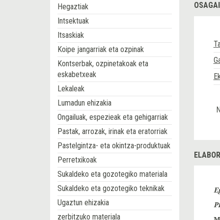
OSAGAI
Hegaztiak
Intsektuak
Itsaskiak
Ta
Koipe jangarriak eta ozpinak
Ga
Kontserbak, ozpinetakoak eta
eskabetxeak
Ek
Lekaleak
Lumadun ehizakia
N
Ongailuak, espezieak eta gehigarriak
Pastak, arrozak, irinak eta eratorriak
Pastelgintza- eta okintza-produktuak
ELABOR
Perretxikoak
Sukaldeko eta gozotegiko materiala
Sukaldeko eta gozotegiko teknikak
E
Ugaztun ehizakia
P
zerbitzuko materiala
M