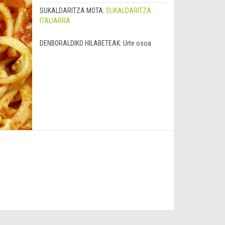
SUKALDARITZA MOTA:
SUKALDARITZA
ITALIARRA
DENBORALDIKO HILABETEAK:
Urte osoa