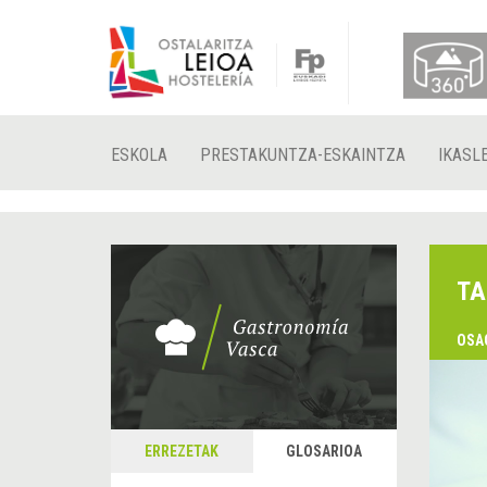
ESKOLA
PRESTAKUNTZA-ESKAINTZA
IKASL
TA
OSA
ERREZETAK
GLOSARIOA