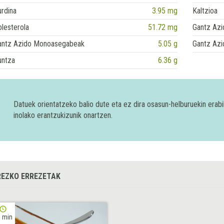
rdina
3.95 mg
Kaltzioa
lesterola
51.72 mg
Gantz Azi
antz Azido Monoasegabeak
5.05 g
Gantz Azi
untza
6.36 g
Datuek orientatzeko balio dute eta ez dira osasun-helburuekin era
inolako erantzukizunik onartzen.
EZKO ERREZETAK
 min