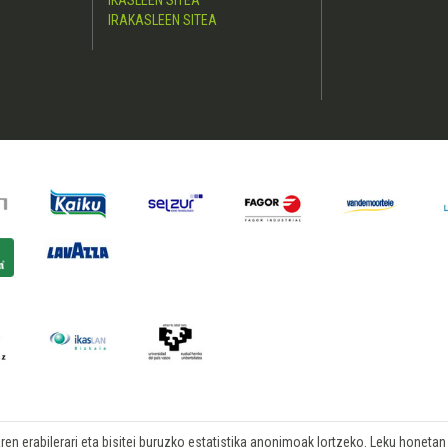
IKASLEEN SITEA
IRAKASLEEN SITEA
n erabilerari eta bisitei buruzko estatistika anonimoak lortzeko. Leku honetan b