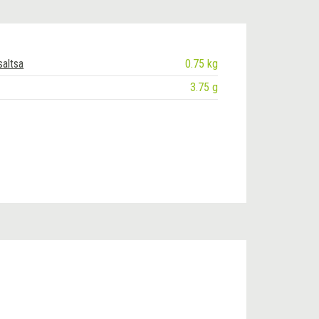
saltsa
0.75 kg
3.75 g