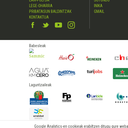
LAN-POLTSA
SUTONDO
LEGE-OHARRA
INIKA
PRIBATASUN BALDINTZAK
GMAIL
KONTAKTUA
Babesleak
Laguntzaileak
Google Analytics-en cookieak erabiltzen ditugu gure webare