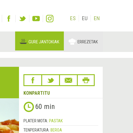
ES
EU
EN
GURE JANTOKIAK
ERREZETAK
KONPARTITU
60 min
PLATER MOTA:
PASTAK
TENPERATURA:
BEROA