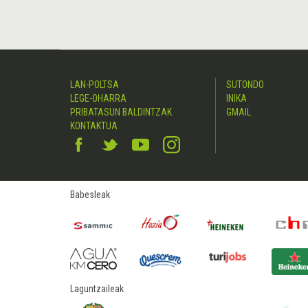
LAN-POLTSA
SUTONDO
LEGE-OHARRA
INIKA
PRIBATASUN BALDINTZAK
GMAIL
KONTAKTUA
Babesleak
Laguntzaileak