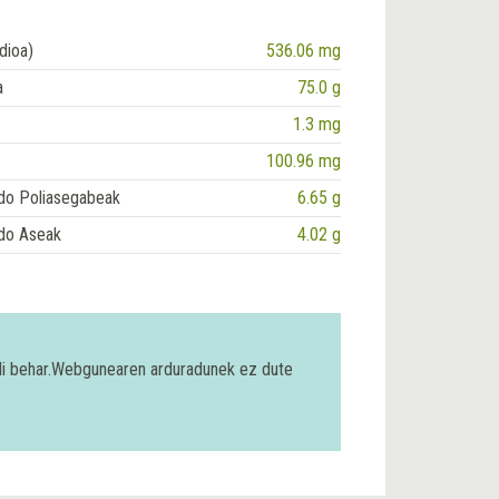
dioa)
536.06 mg
a
75.0 g
1.3 mg
100.96 mg
do Poliasegabeak
6.65 g
do Aseak
4.02 g
bili behar.Webgunearen arduradunek ez dute