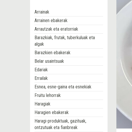
Arrainak
Arrainen ebakerak
Arrautzak eta eratorriak
Barazkiak, frutak, tuberkuluak eta
algak
Barazkien ebakerak
Belar usaintsuak
Edariak
Errailak
Esnea, esne-gaina eta esnekiak
Fruitu lehorrak
Haragiak
Haragien ebakerak
Haragi-produktuak, gazituak,
ontzutuak eta fianbreak