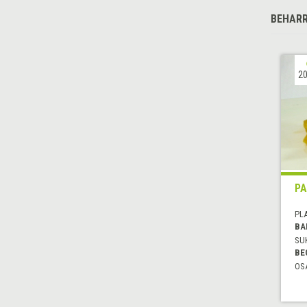
BEHARR
20
PA
PL
BA
SU
BE
OS