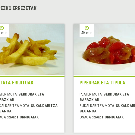
EZKO ERREZETAK
 min
45 min
TATA FRIJITUAK
PIPERRAK ETA TIPULA
ATER MOTA:
BERDURAK ETA
PLATER MOTA:
BERDURAK ETA
RAZKIAK
BARAZKIAK
KALDARITZA MOTA:
SUKALDARITZA
SUKALDARITZA MOTA:
SUKALDAR
GANOA
BEGANOA
AGARRIAK:
HORNIGAIAK
OSAGARRIAK:
HORNIGAIAK