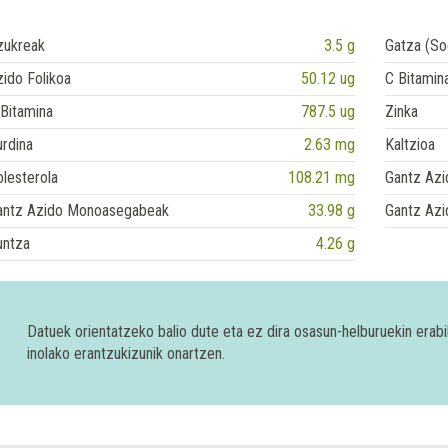
zukreak
3.5 g
Gatza (So
ido Folikoa
50.12 ug
C Bitamin
Bitamina
787.5 ug
Zinka
rdina
2.63 mg
Kaltzioa
lesterola
108.21 mg
Gantz Azi
antz Azido Monoasegabeak
33.98 g
Gantz Azi
untza
4.26 g
Datuek orientatzeko balio dute eta ez dira osasun-helburuekin era
inolako erantzukizunik onartzen.