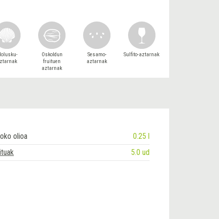
olusku-
Oskoldun
Sesamo-
Sulfito-aztarnak
ztarnak
fruituen
aztarnak
aztarnak
oko olioa
0.25 l
ituak
5.0 ud