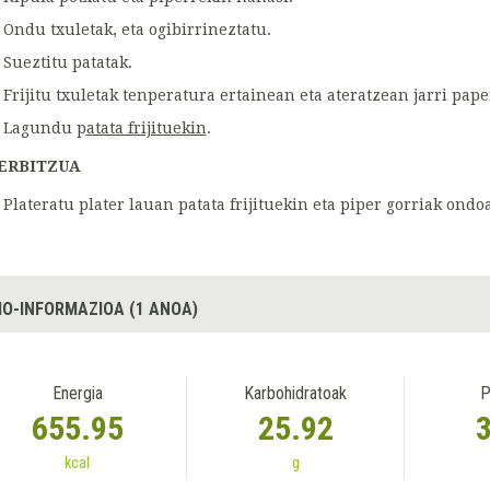
Ondu txuletak, eta ogibirrineztatu.
Sueztitu patatak.
Frijitu txuletak tenperatura ertainean eta ateratzean jarri pap
Lagundu p
atata frijituekin
.
ERBITZUA
Plateratu plater lauan patata frijituekin eta piper gorriak ondo
IO-INFORMAZIOA (1 ANOA)
Energia
Karbohidratoak
P
655.95
25.92
kcal
g