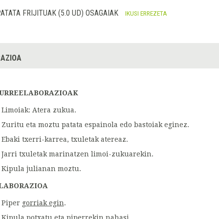
ATATA FRIJITUAK (5.0 UD) OSAGAIAK
IKUSI ERREZETA
AZIOA
URREELABORAZIOAK
Limoiak: Atera zukua.
Zuritu eta moztu patata espainola edo bastoiak eginez.
Ebaki txerri-karrea, txuletak atereaz.
Jarri txuletak marinatzen limoi-zukuarekin.
Kipula julianan moztu.
LABORAZIOA
Piper
gorriak egin
.
Kipula potxatu eta piperrekin nahasi.