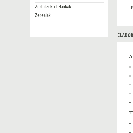
Zerbitzuko teknikak
P
Zerealak
ELABOR
A
E