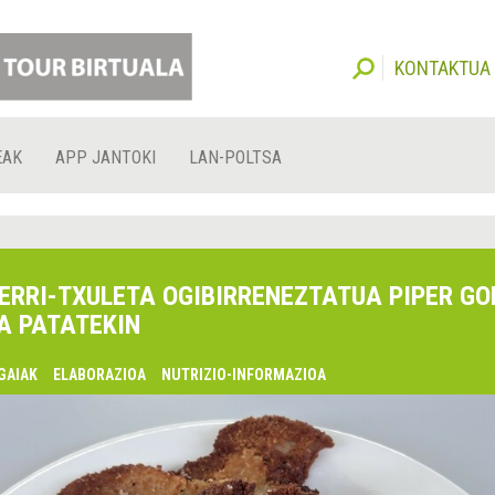
KONTAKTUA
EAK
APP JANTOKI
LAN-POLTSA
ERRI-TXULETA OGIBIRRENEZTATUA PIPER GO
A PATATEKIN
GAIAK
ELABORAZIOA
NUTRIZIO-INFORMAZIOA