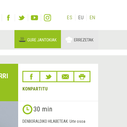
ES
EU
EN
GURE JANTOKIAK
ERREZETAK
RRI
KONPARTITU
30 min
DENBORALDIKO HILABETEAK:
Urte osoa