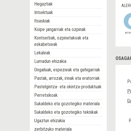
Hegaztiak
ALER
Intsektuak
Itsaskiak
Koipe jangarriak eta ozpinak
arra
Kontserbak, ozpinetakoak eta
eskabetxeak
Lekaleak
OSAGAI
Lumadun ehizakia
Ongailuak, espezieak eta gehigarriak
Pastak, arrozak, irinak eta eratorriak
P
Pastelgintza- eta okintza-produktuak
Pi
Perretxikoak
Ga
Sukaldeko eta gozotegiko materiala
Sukaldeko eta gozotegiko teknikak
Ugaztun ehizakia
P
zerbitzuko materiala