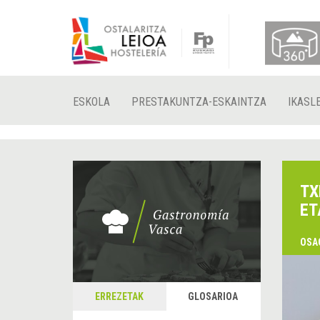
ESKOLA
PRESTAKUNTZA-ESKAINTZA
IKASL
TX
ET
OSA
ERREZETAK
GLOSARIOA