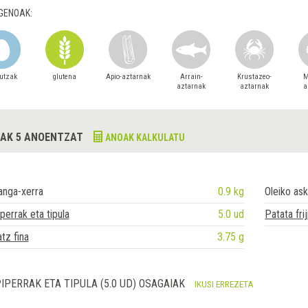
GENOAK:
utzak
glutena
Apio-aztarnak
Arrain-
Krustazeo-
M
aztarnak
aztarnak
a
AK 5 ANOENTZAT
ANOAK KALKULATU
anga-xerra
0.9 kg
Oleiko ask
perrak eta tipula
5.0 ud
Patata frij
tz fina
3.75 g
IPERRAK ETA TIPULA (5.0 UD) OSAGAIAK
IKUSI ERREZETA