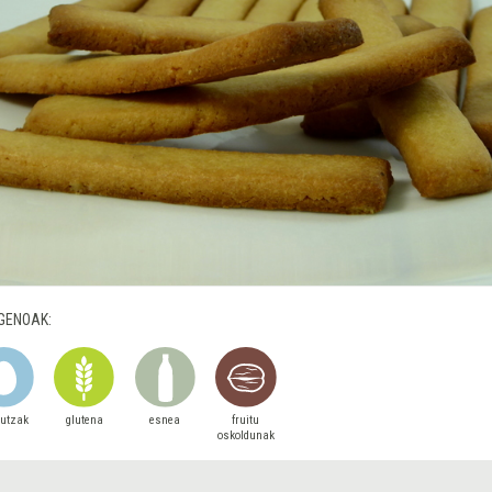
GENOAK:
autzak
glutena
esnea
fruitu
oskoldunak