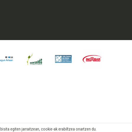
isita egiten jarraitzean, cookie-ak erabiltzea onartzen du.