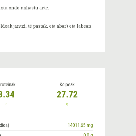
uxtu ondo nahastu arte.
eak jantzi, té pastak, eta abar) eta labean
roteinak
Koipeak
8.34
27.72
g
g
dioa)
14011.65 mg
a
0.0 g