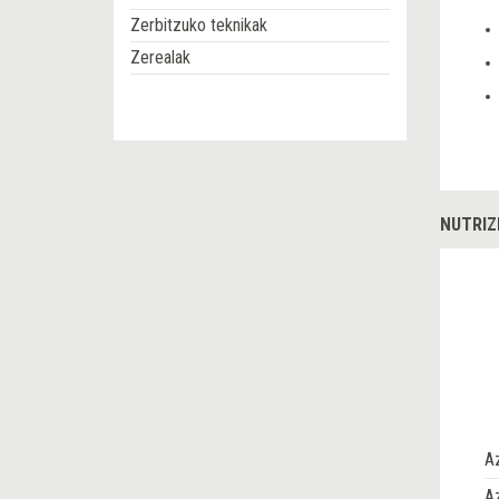
Zerbitzuko teknikak
Zerealak
NUTRIZ
A
Az