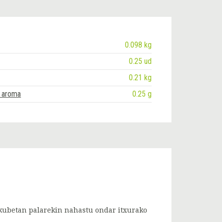
0.098 kg
0.25 ud
0.21 kg
o aroma
0.25 g
 kubetan palarekin nahastu ondar itxurako