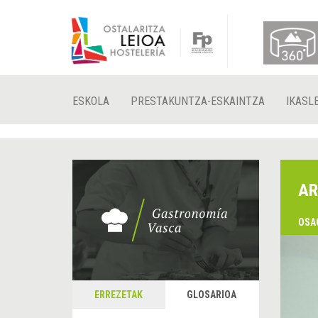
ESKOLA
PRESTAKUNTZA-ESKAINTZA
IKASL
AR
OSA
ERREZETAK
GLOSARIOA