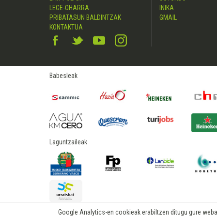
LEGE-OHARRA
INIKA
PRIBATASUN BALDINTZAK
GMAIL
KONTAKTUA
Babesleak
Laguntzaileak
Google Analytics-en cookieak erabiltzen ditugu gure webare