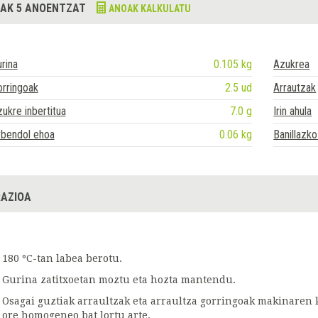
AK 5 ANOENTZAT
ANOAK KALKULATU
rina
0.105 kg
Azukrea
rringoak
2.5 ud
Arrautzak
ukre inbertitua
7.0 g
Irin ahula
rbendol ehoa
0.06 kg
Banillazk
AZIOA
180 ºC-tan labea berotu.
Gurina zatitxoetan moztu eta hozta mantendu.
Osagai guztiak arraultzak eta arraultza gorringoak makinaren
ore homogeneo bat lortu arte.