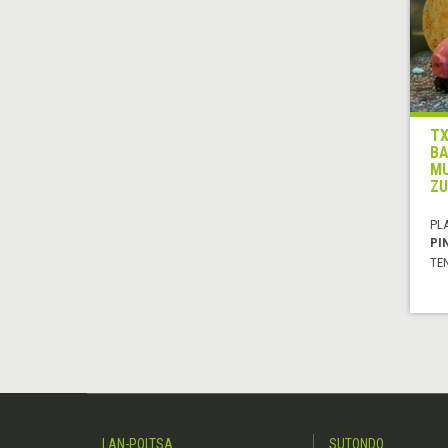
TX
BA
MU
ZU
PL
PI
TE
LAN-POLTSA
SUTONDO