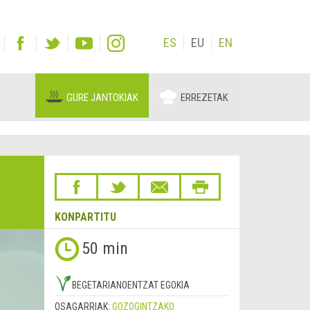
ES
EU
EN
GURE JANTOKIAK
ERREZETAK
KONPARTITU
50 min
BEGETARIANOENTZAT EGOKIA
OSAGARRIAK:
GOZOGINTZAKO