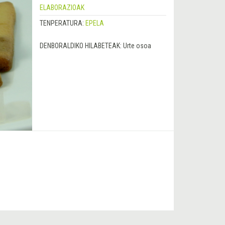
ELABORAZIOAK
TENPERATURA:
EPELA
DENBORALDIKO HILABETEAK:
Urte osoa