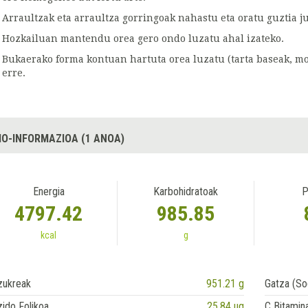
Arraultzak eta arraultza gorringoak nahastu eta oratu guztia j
Hozkailuan mantendu orea gero ondo luzatu ahal izateko.
Bukaerako forma kontuan hartuta orea luzatu (tarta baseak, mold
erre.
IO-INFORMAZIOA (1 ANOA)
Energia
Karbohidratoak
P
4797.42
985.85
kcal
g
zukreak
951.21 g
Gatza (So
ido Folikoa
25.84 ug
C Bitamin