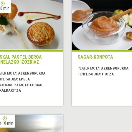
0 min
SKAL PASTEL BEROA
SAGAR-KONPOTA
NELAZKO IZOZKIAZ
PLATER MOTA:
AZKENBURUKOA
ATER MOTA:
AZKENBURUKOA
TENPERATURA:
HOTZA
NPERATURA:
EPELA
KALDARITZA MOTA:
EUSKAL
KALDARITZA
h 10 min