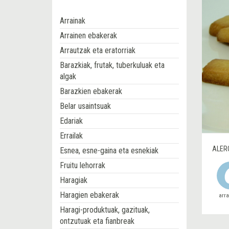
Arrainak
Arrainen ebakerak
Arrautzak eta eratorriak
Barazkiak, frutak, tuberkuluak eta
algak
Barazkien ebakerak
Belar usaintsuak
Edariak
Errailak
ALER
Esnea, esne-gaina eta esnekiak
Fruitu lehorrak
Haragiak
Haragien ebakerak
arr
Haragi-produktuak, gazituak,
ontzutuak eta fianbreak