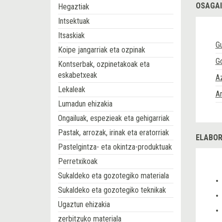
OSAGAI
Hegaztiak
Intsektuak
Itsaskiak
Gu
Koipe jangarriak eta ozpinak
Go
Kontserbak, ozpinetakoak eta
eskabetxeak
Az
Lekaleak
A
Lumadun ehizakia
Ongailuak, espezieak eta gehigarriak
Pastak, arrozak, irinak eta eratorriak
ELABOR
Pastelgintza- eta okintza-produktuak
Perretxikoak
Sukaldeko eta gozotegiko materiala
Sukaldeko eta gozotegiko teknikak
Ugaztun ehizakia
zerbitzuko materiala