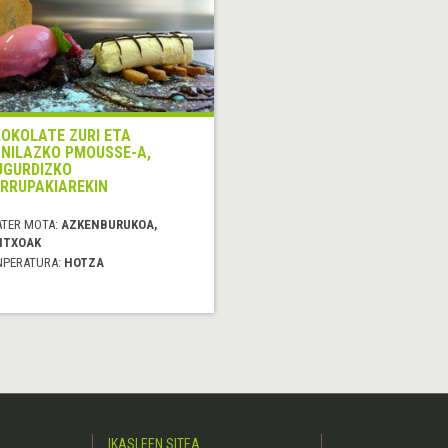
OKOLATE ZURI ETA
NILAZKO PMOUSSE-A,
GURDIZKO
RRUPAKIAREKIN
ATER MOTA:
AZKENBURUKOA,
NTXOAK
NPERATURA:
HOTZA
IKASLEEN SITEA