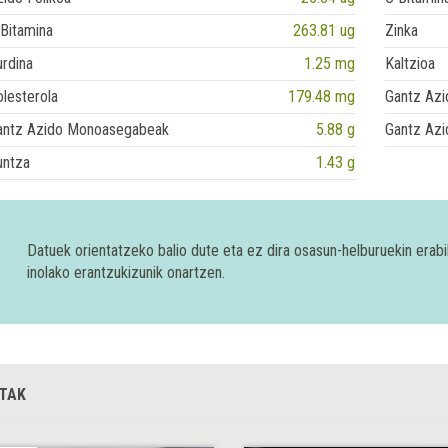
Bitamina
263.81 ug
Zinka
rdina
1.25 mg
Kaltzioa
lesterola
179.48 mg
Gantz Azi
antz Azido Monoasegabeak
5.88 g
Gantz Azi
untza
1.43 g
Datuek orientatzeko balio dute eta ez dira osasun-helburuekin era
inolako erantzukizunik onartzen.
TAK