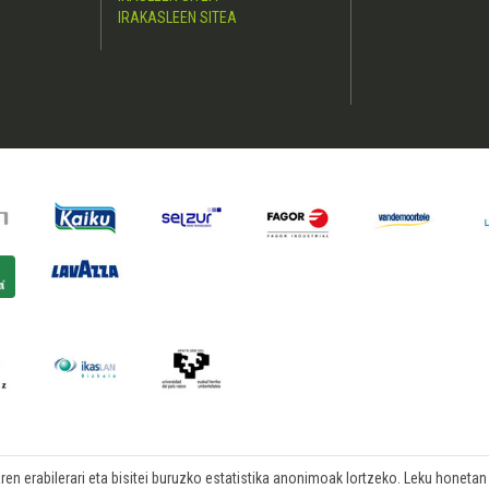
IRAKASLEEN SITEA
n erabilerari eta bisitei buruzko estatistika anonimoak lortzeko. Leku honetan b