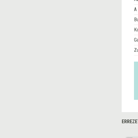
A 
Bu
Ko
G
Z
ERREZE