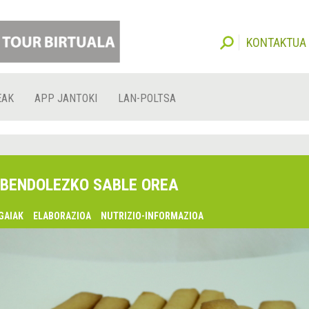
KONTAKTUA
EAK
APP JANTOKI
LAN-POLTSA
BENDOLEZKO SABLE OREA
GAIAK
ELABORAZIOA
NUTRIZIO-INFORMAZIOA