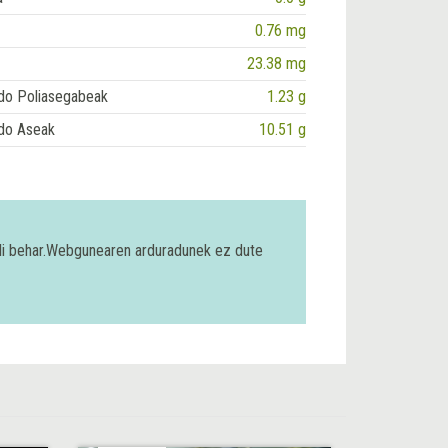
0.76 mg
23.38 mg
do Poliasegabeak
1.23 g
do Aseak
10.51 g
bili behar.Webgunearen arduradunek ez dute