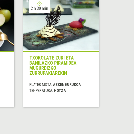
2 h 30 min
TXOKOLATE ZURI ETA
BANILAZKO PIRAMIDEA
MUGURDIZKO
ZURRUPAKIAREKIN
PLATER MOTA:
AZKENBURUKOA
TENPERATURA:
HOTZA