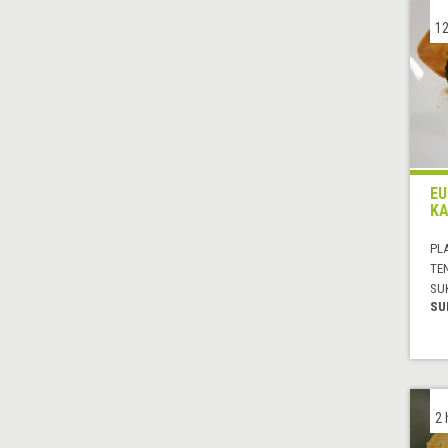
12
EU
KA
PL
TE
SU
SU
2 