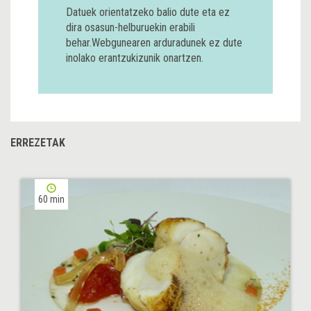
Datuek orientatzeko balio dute eta ez
dira osasun-helburuekin erabili
behar.Webgunearen arduradunek ez dute
inolako erantzukizunik onartzen.
ERREZETAK
60 min