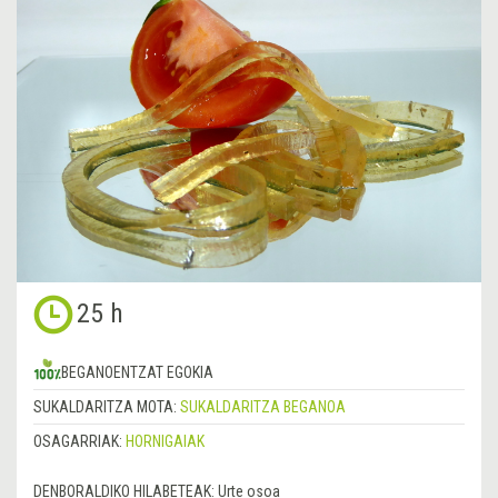
25 h
BEGANOENTZAT EGOKIA
SUKALDARITZA MOTA:
SUKALDARITZA BEGANOA
OSAGARRIAK:
HORNIGAIAK
DENBORALDIKO HILABETEAK:
Urte osoa