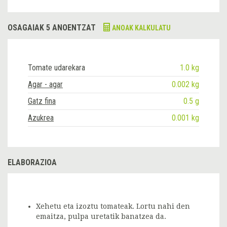
OSAGAIAK 5 ANOENTZAT
ANOAK KALKULATU
Tomate udarekara
1.0 kg
Agar - agar
0.002 kg
Gatz fina
0.5 g
Azukrea
0.001 kg
ELABORAZIOA
Xehetu eta izoztu tomateak. Lortu nahi den
emaitza, pulpa uretatik banatzea da.