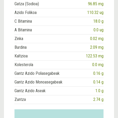
Gatza (Sodioa)
96.85 mg
Azido Folikoa
110.32 ug
C Bitamina
18.0 g
A Bitamina
0.0 ug
Zinka
0.02 mg
Burdina
2.09 mg
Kaltzioa
122.53 mg
Kolesterola
0.0 mg
Gantz Azido Poliasegabeak
0.16 g
Gantz Azido Monoasegabeak
0.14 g
Gantz Azido Aseak
1.0 g
Zuntza
2.74 g