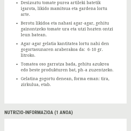
Desizoztu tomate purea artileki batetik
igarota, likido mamitsua eta gardena lortu
arte.
Berotu likidoa eta nahasi agar-agar, gehitu
gainontzeko tomate ura eta utzi hozten ontzi
leun batean.
Agar-agar gelatia kantitatea lortu nahi den
gogortasunaren araberakoa da: 6-10 gr.
litroko.
Tomatea oso garratza bada, gehitu azukrea
edo beste produkturen bat, ph-a zuzentzeko.
Gelatina gogortu denean, forma eman: tira,
zirkulua, etab.
NUTRIZIO-INFORMAZIOA (1 ANOA)