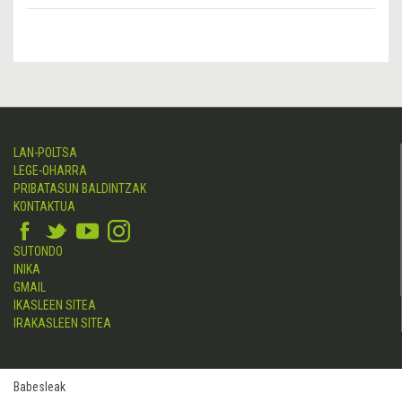
LAN-POLTSA
LEGE-OHARRA
PRIBATASUN BALDINTZAK
KONTAKTUA
SUTONDO
INIKA
GMAIL
IKASLEEN SITEA
IRAKASLEEN SITEA
Babesleak