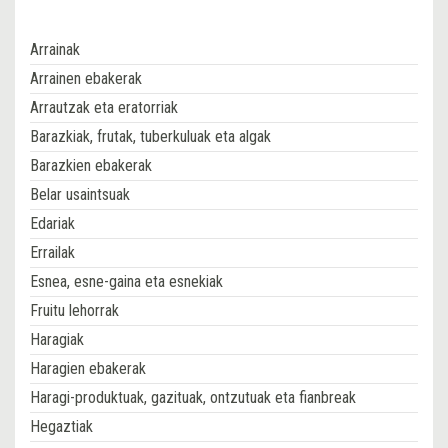
Arrainak
Arrainen ebakerak
Arrautzak eta eratorriak
Barazkiak, frutak, tuberkuluak eta algak
Barazkien ebakerak
Belar usaintsuak
Edariak
Errailak
Esnea, esne-gaina eta esnekiak
Fruitu lehorrak
Haragiak
Haragien ebakerak
Haragi-produktuak, gazituak, ontzutuak eta fianbreak
Hegaztiak