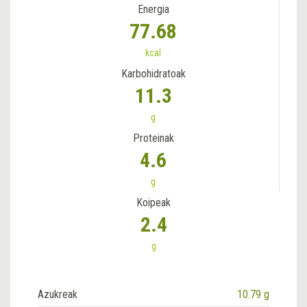
Energia
77.68
kcal
Karbohidratoak
11.3
g
Proteinak
4.6
g
Koipeak
2.4
g
Azukreak
10.79 g