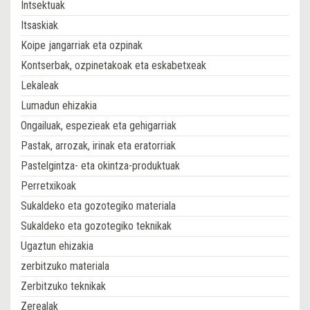
Intsektuak
Itsaskiak
Koipe jangarriak eta ozpinak
Kontserbak, ozpinetakoak eta eskabetxeak
Lekaleak
Lumadun ehizakia
Ongailuak, espezieak eta gehigarriak
Pastak, arrozak, irinak eta eratorriak
Pastelgintza- eta okintza-produktuak
Perretxikoak
Sukaldeko eta gozotegiko materiala
Sukaldeko eta gozotegiko teknikak
Ugaztun ehizakia
zerbitzuko materiala
Zerbitzuko teknikak
Zerealak