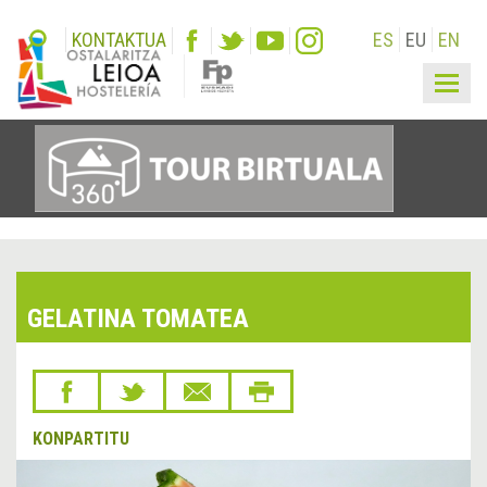
KONTAKTUA
ES
EU
EN
Togg
navig
GELATINA TOMATEA
KONPARTITU