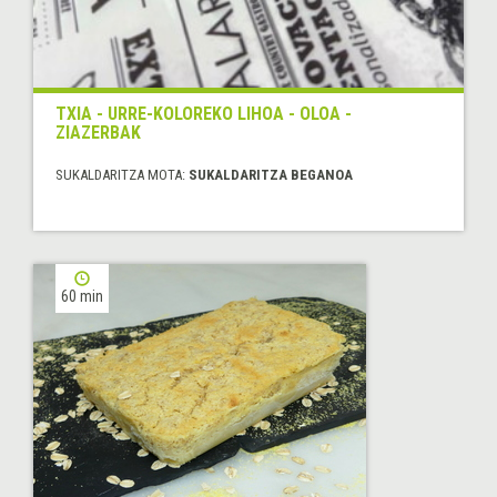
TXIA - URRE-KOLOREKO LIHOA - OLOA -
ZIAZERBAK
SUKALDARITZA MOTA:
SUKALDARITZA BEGANOA
60 min