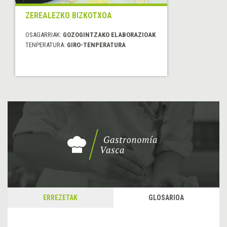
ZEREALEZKO BIZKOTXOA
OSAGARRIAK:
GOZOGINTZAKO ELABORAZIOAK
TENPERATURA:
GIRO-TENPERATURA
ERREZETAK
GLOSARIOA