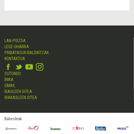
LAN-POLTSA
LEGE-OHARRA
PRIBATASUN BALDINTZAK
KONTAKTUA
SUTONDO
INIKA
GMAIL
IKASLEEN SITEA
IRAKASLEEN SITEA
Babesleak