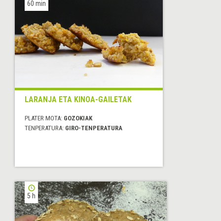
60 min
LARANJA ETA KINOA-GAILETAK
PLATER MOTA:
GOZOKIAK
TENPERATURA:
GIRO-TENPERATURA
5 h