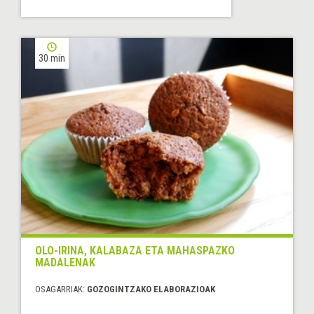
30 min
OLO-IRINA, KALABAZA ETA MAHASPAZKO
MADALENAK
OSAGARRIAK:
GOZOGINTZAKO ELABORAZIOAK