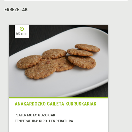
ERREZETAK
60 min
ANAKARDOZKO GAILETA KURRUSKARIAK
PLATER MOTA:
GOZOKIAK
TENPERATURA:
GIRO-TENPERATURA