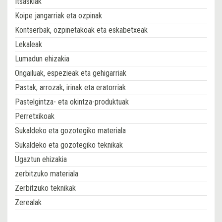
Itsaskiak
Koipe jangarriak eta ozpinak
Kontserbak, ozpinetakoak eta eskabetxeak
Lekaleak
Lumadun ehizakia
Ongailuak, espezieak eta gehigarriak
Pastak, arrozak, irinak eta eratorriak
Pastelgintza- eta okintza-produktuak
Perretxikoak
Sukaldeko eta gozotegiko materiala
Sukaldeko eta gozotegiko teknikak
Ugaztun ehizakia
zerbitzuko materiala
Zerbitzuko teknikak
Zerealak