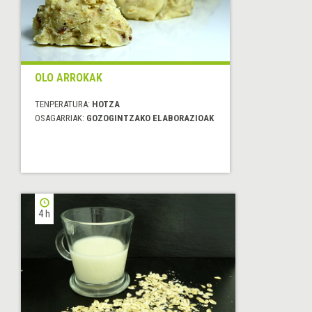
OLO ARROKAK
TENPERATURA:
HOTZA
OSAGARRIAK:
GOZOGINTZAKO ELABORAZIOAK
4 h