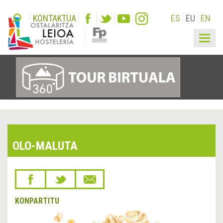
KONTAKTUA
ES
EU
EN
Togg
navig
OLO-MALUTA
KONPARTITU