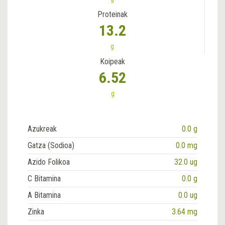
Proteinak
13.2
g
Koipeak
6.52
g
Azukreak
0.0 g
Gatza (Sodioa)
0.0 mg
Azido Folikoa
32.0 ug
C Bitamina
0.0 g
A Bitamina
0.0 ug
Zinka
3.64 mg