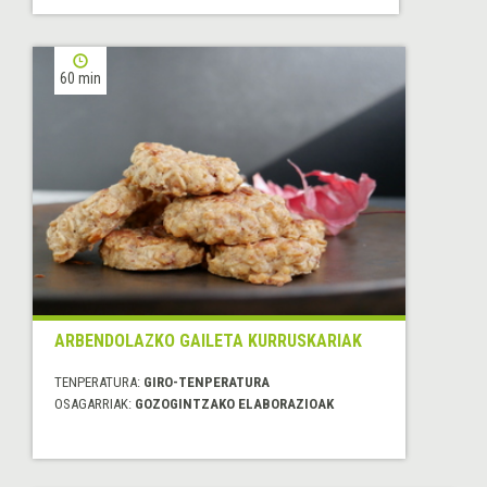
60 min
ARBENDOLAZKO GAILETA KURRUSKARIAK
TENPERATURA:
GIRO-TENPERATURA
OSAGARRIAK:
GOZOGINTZAKO ELABORAZIOAK