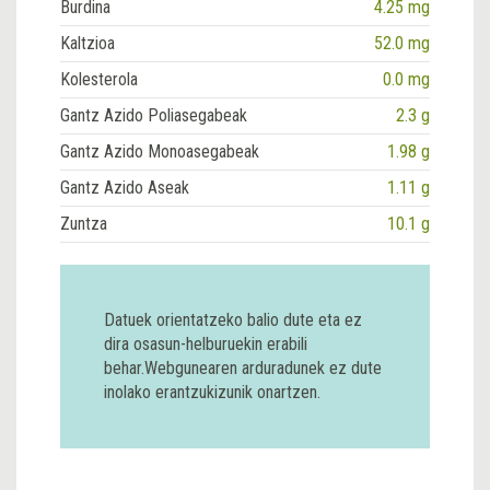
Burdina
4.25 mg
Kaltzioa
52.0 mg
Kolesterola
0.0 mg
Gantz Azido Poliasegabeak
2.3 g
Gantz Azido Monoasegabeak
1.98 g
Gantz Azido Aseak
1.11 g
Zuntza
10.1 g
Datuek orientatzeko balio dute eta ez
dira osasun-helburuekin erabili
behar.Webgunearen arduradunek ez dute
inolako erantzukizunik onartzen.