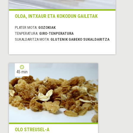
OLOA, INTXAUR ETA KOKODUN GAILETAK
PLATER MOTA:
GOZOKIAK
TENPERATURA:
GIRO-TENPERATURA
SUKALDARITZA MOTA:
GLUTENIK GABEKO SUKALDARITZA
45 min
OLO STREUSEL-A