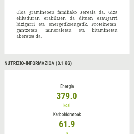
Oloa gramineoen familiako zereala da. Giza
elikaduran erabiltzen da dituen ezaugarri
bizigarri eta energetikoengatik. Proteinetan,
gantzetan, mineraletan eta bitaminetan
aberatsa da.
NUTRIZIO-INFORMAZIOA (0.1 KG)
Energia
379.0
kcal
Karbohidratoak
61.9
g