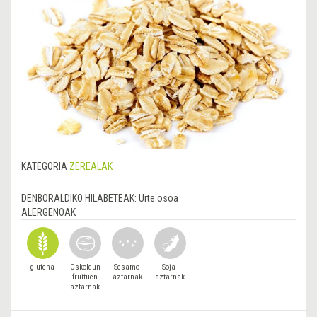
KATEGORIA
ZEREALAK
DENBORALDIKO HILABETEAK:
Urte osoa
ALERGENOAK
glutena
Oskoldun
Sesamo-
Soja-
fruituen
aztarnak
aztarnak
aztarnak