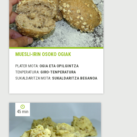
MUESLI-IRIN OSOKO OGIAK
PLATER MOTA:
OGIA ETA OPILGINTZA
TENPERATURA:
GIRO-TENPERATURA
SUKALDARITZA MOTA:
SUKALDARITZA BEGANOA
45 min