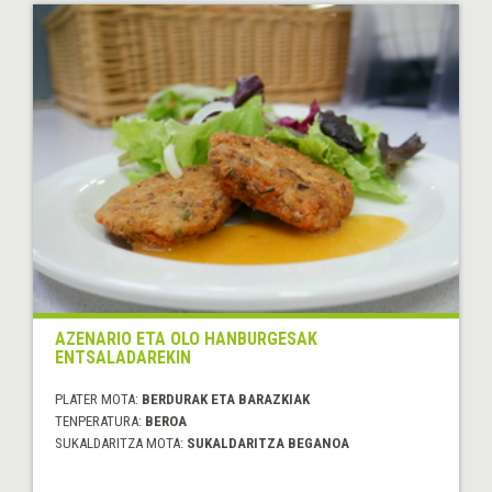
AZENARIO ETA OLO HANBURGESAK
ENTSALADAREKIN
PLATER MOTA:
BERDURAK ETA BARAZKIAK
TENPERATURA:
BEROA
SUKALDARITZA MOTA:
SUKALDARITZA BEGANOA