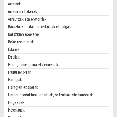
Arrainak
Arrainen ebakerak
Arrautzak eta eratorriak
Barazkiak, frutak, tuberkuluak eta algak
Barazkien ebakerak
Belar usaintsuak
Edariak
Errailak
Esnea, esne-gaina eta esnekiak
Fruitu lehorrak
Haragiak
Haragien ebakerak
Haragi-produktuak, gazituak, ontzutuak eta fianbreak
Hegaztiak
Intsektuak