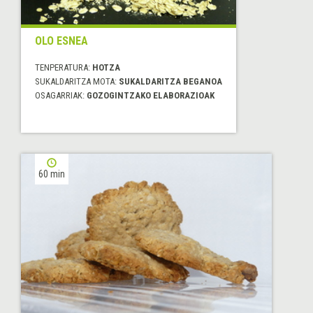
OLO ESNEA
TENPERATURA:
HOTZA
SUKALDARITZA MOTA:
SUKALDARITZA BEGANOA
OSAGARRIAK:
GOZOGINTZAKO ELABORAZIOAK
60 min