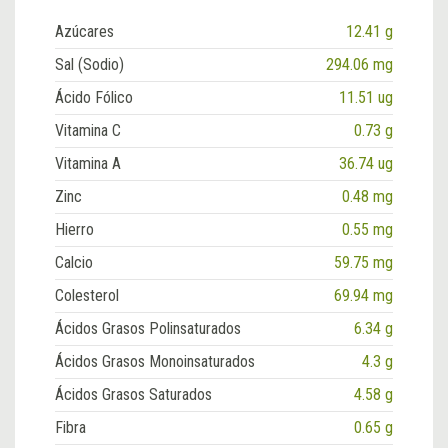
Azúcares
12.41 g
Sal (Sodio)
294.06 mg
Ácido Fólico
11.51 ug
Vitamina C
0.73 g
Vitamina A
36.74 ug
Zinc
0.48 mg
Hierro
0.55 mg
Calcio
59.75 mg
Colesterol
69.94 mg
Ácidos Grasos Polinsaturados
6.34 g
Ácidos Grasos Monoinsaturados
4.3 g
Ácidos Grasos Saturados
4.58 g
Fibra
0.65 g