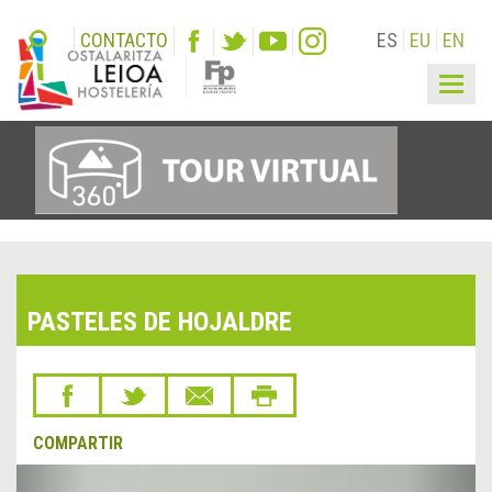
CONTACTO
ES
EU
EN
Togg
navig
PASTELES DE HOJALDRE
COMPARTIR
&lsaquo;
Sigu