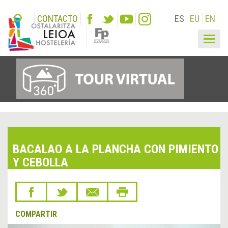
CONTACTO
ES
EU
EN
Togg
navig
BACALAO A LA PLANCHA CON PIMIENTO
Y CEBOLLA
COMPARTIR