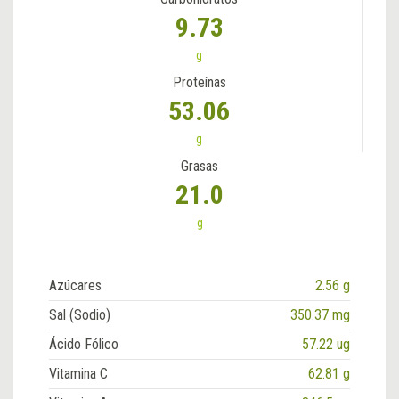
9.73
g
Proteínas
53.06
g
Grasas
21.0
g
Azúcares
2.56 g
Sal (Sodio)
350.37 mg
Ácido Fólico
57.22 ug
Vitamina C
62.81 g