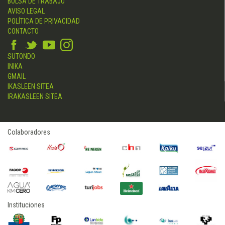
BOLSA DE TRABAJO
AVISO LEGAL
POLÍTICA DE PRIVACIDAD
CONTACTO
SUTONDO
INIKA
GMAIL
IKASLEEN SITEA
IRAKASLEEN SITEA
Colaboradores
Instituciones