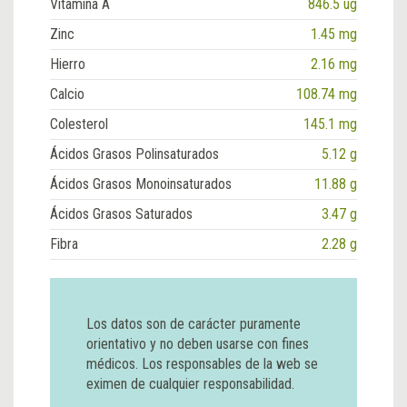
Vitamina A
846.5 ug
Zinc
1.45 mg
Hierro
2.16 mg
Calcio
108.74 mg
Colesterol
145.1 mg
Ácidos Grasos Polinsaturados
5.12 g
Ácidos Grasos Monoinsaturados
11.88 g
Ácidos Grasos Saturados
3.47 g
Fibra
2.28 g
Los datos son de carácter puramente
orientativo y no deben usarse con fines
médicos. Los responsables de la web se
eximen de cualquier responsabilidad.