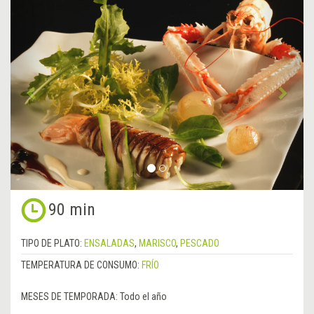
&lsaquo;
Sigu
Anterior
&rsa
90 min
TIPO DE PLATO:
ENSALADAS
,
MARISCO
,
PESCADO
TEMPERATURA DE CONSUMO:
FRÍO
MESES DE TEMPORADA:
Todo el año