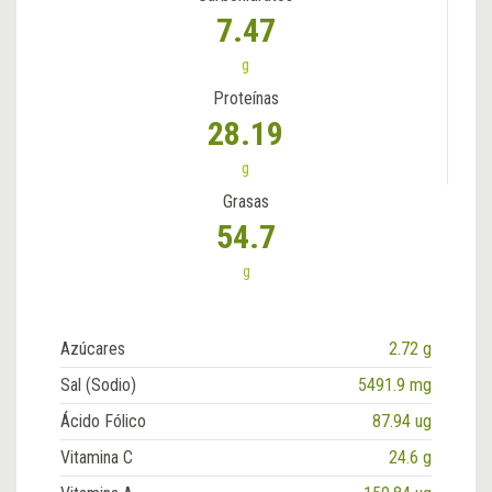
7.47
g
Proteínas
28.19
g
Grasas
54.7
g
Azúcares
2.72 g
Sal (Sodio)
5491.9 mg
Ácido Fólico
87.94 ug
Vitamina C
24.6 g