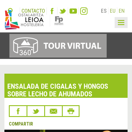
CONTACTO
ES
EU
EN
Togg
navig
ENSALADA DE CIGALAS Y HONGOS
SOBRE LECHO DE AHUMADOS
COMPARTIR