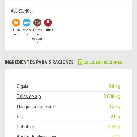
ALÉRGENOS:
Crustá
Pescad
Frutos
Sulfitos
ceos
o
de
cáscar
a
INGREDIENTES PARA 5 RACIONES
CALCULAR RACIONES
Cigala
0.8 kg
Tallos de ajo
0.038 kg
Hongos congelados
0.5 kg
Sal
2.0 g
Cebollino
37.5 g
Aceite de oliva suave
0.1 l