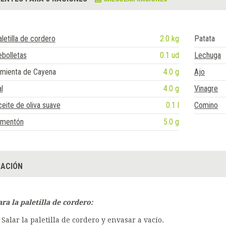
letilla de cordero
2.0 kg
Patata
bolletas
0.1 ud
Lechuga
imienta de Cayena
4.0 g
Ajo
l
4.0 g
Vinagre
eite de oliva suave
0.1 l
Comino
imentón
5.0 g
ACIÓN
ara la paletilla de cordero:
Salar la paletilla de cordero y envasar a vacío.