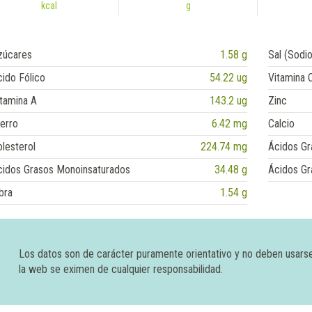
kcal
g
zúcares
1.58 g
Sal (Sodio
ido Fólico
54.22 ug
Vitamina 
tamina A
143.2 ug
Zinc
erro
6.42 mg
Calcio
lesterol
224.74 mg
Ácidos Gr
cidos Grasos Monoinsaturados
34.48 g
Ácidos Gr
bra
1.54 g
Los datos son de carácter puramente orientativo y no deben usars
la web se eximen de cualquier responsabilidad.