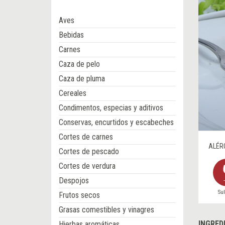
Aves
Bebidas
Carnes
Caza de pelo
Caza de pluma
Cereales
Condimentos, especias y aditivos
Conservas, encurtidos y escabeches
Cortes de carnes
ALÉR
Cortes de pescado
Cortes de verdura
Despojos
Sul
Frutos secos
Grasas comestibles y vinagres
INGRED
Hierbas aromáticas