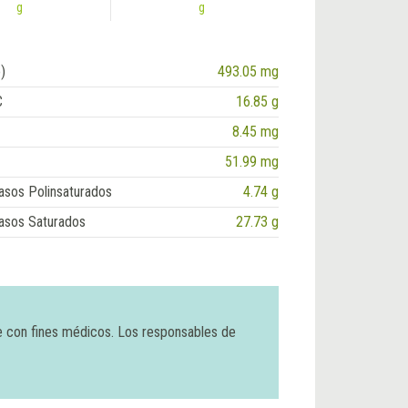
g
g
)
493.05 mg
C
16.85 g
8.45 mg
51.99 mg
asos Polinsaturados
4.74 g
asos Saturados
27.73 g
e con fines médicos. Los responsables de