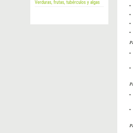
Verduras, frutas, tubérculos y algas
P
P
P