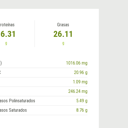
roteínas
Grasas
16.31
26.11
g
g
)
1016.06 mg
C
20.96 g
1.09 mg
246.24 mg
asos Polinsaturados
5.49 g
asos Saturados
8.76 g