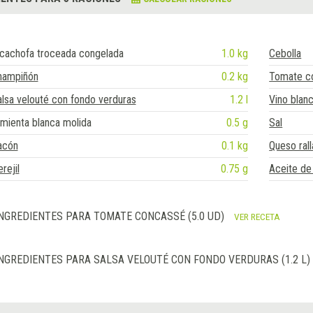
lcachofa troceada congelada
1.0 kg
Cebolla
hampiñón
0.2 kg
Tomate c
lsa velouté con fondo verduras
1.2 l
Vino blan
mienta blanca molida
0.5 g
Sal
acón
0.1 kg
Queso ral
rejil
0.75 g
Aceite de 
NGREDIENTES PARA TOMATE CONCASSÉ (5.0 UD)
VER RECETA
NGREDIENTES PARA SALSA VELOUTÉ CON FONDO VERDURAS (1.2 L)