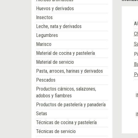
Huevos y derivados
Insectos
A
Leche, nata y derivados
C
Legumbres
Sa
Marisco
Material de cocina y pastelería
Pi
Material de servicio
B
Pasta, arroces, harinas y derivados
Pe
Pescados
Productos cárnicos, salazones,
I
adobos y fiambres
Productos de pastelería y panadería
Setas
I
Técnicas de cocina y pastelería
Técnicas de servicio