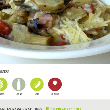
GENOS:
uten
Leche
Soja
Sulfitos
IENTES PARA 5 RACIONES
CALCULAR RACIONES