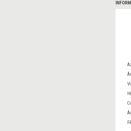
INFORM
A
Ác
Vi
Hi
Co
Á
Fi