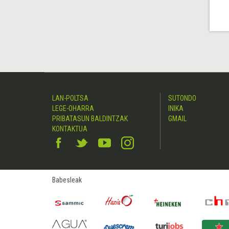
LAN-POLTSA
SUTONDO
LEGE-OHARRA
INIKA
PRIBATASUN BALDINTZAK
GMAIL
KONTAKTUA
Babesleak