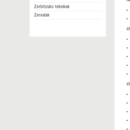
Zerbitzuko teknikak
Zerealak
O
O