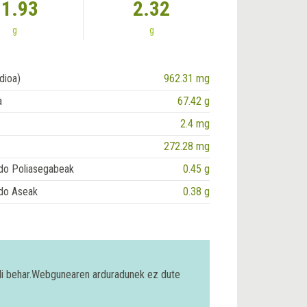
11.93
2.32
g
g
dioa)
962.31 mg
a
67.42 g
2.4 mg
272.28 mg
do Poliasegabeak
0.45 g
do Aseak
0.38 g
bili behar.Webgunearen arduradunek ez dute