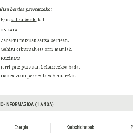
altsa berdea prestatzeko:
Egin
saltsa berde
bat.
UNTAIA
Zabaldu muxilak saltsa berdean.
Gehitu orburuak eta orri-mamiak.
Kuzinatu.
Jarri gatz puntuan beharrezkoa bada.
Hautseztatu perrexila xehetuarekin.
IO-INFORMAZIOA (1 ANOA)
Energia
Karbohidratoak
P