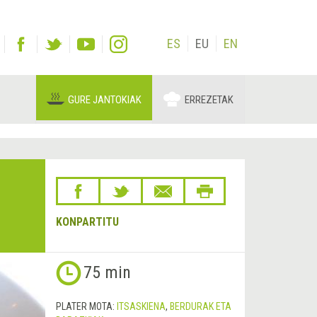
ES
EU
EN
GURE JANTOKIAK
ERREZETAK
KONPARTITU
75 min
PLATER MOTA:
ITSASKIENA
,
BERDURAK ETA