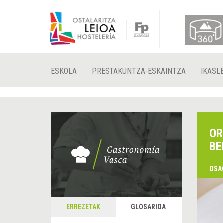
ESKOLA
PRESTAKUNTZA-ESKAINTZA
IKASL
OR
BE
OSA
ERREZETAK
GLOSARIOA