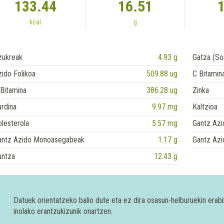
133.44
16.51
kcal
g
zukreak
4.93 g
Gatza (So
ido Folikoa
509.88 ug
C Bitamin
Bitamina
386.28 ug
Zinka
rdina
9.97 mg
Kaltzioa
lesterola
5.57 mg
Gantz Azi
antz Azido Monoasegabeak
1.17 g
Gantz Azi
untza
12.43 g
Datuek orientatzeko balio dute eta ez dira osasun-helburuekin era
inolako erantzukizunik onartzen.