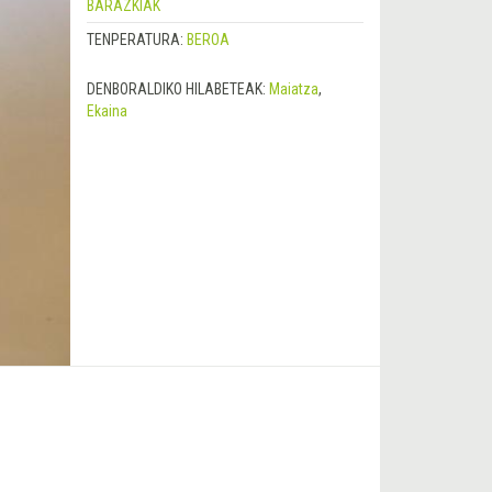
BARAZKIAK
TENPERATURA:
BEROA
DENBORALDIKO HILABETEAK:
Maiatza
,
Ekaina