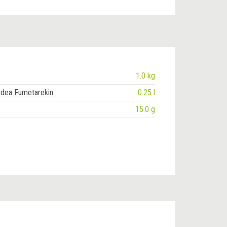
1.0 kg
rdea Fumetarekin.
0.25 l
15.0 g