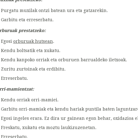
Purgatu muxilak ontzi batean ura eta gatzarekin.
Garbitu eta erreserbatu.
rburuak prestatzeko:
Egosi
orburuak hutsean
.
Kendu boltsatik eta xukatu.
Kendu kanpoko orriak eta orburuen barrualdeko iletxoak.
Zuritu zurtoinak eta erdibitu.
Erreserbatu.
rri-mamientzat:
Kendu orriak orri-mamiei.
Garbitu orri-mamiak eta kendu hariak puntila baten laguntzar
Egosi ingeles erara. Ez dira ur gainean egon behar, oxidazioa e
Freskatu, xukatu eta moztu laukizuzenetan.
Erreserbatu.