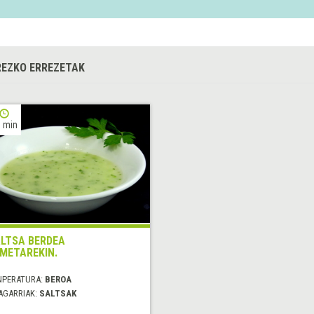
EZKO ERREZETAK
 min
LTSA BERDEA
METAREKIN.
NPERATURA:
BEROA
AGARRIAK:
SALTSAK