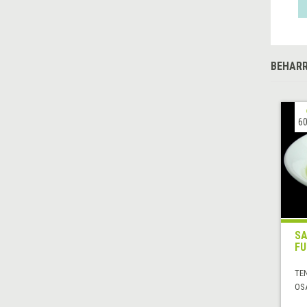
BEHARR
60
SA
FU
TE
OS