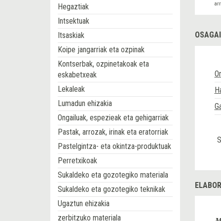
ar
Hegaztiak
Intsektuak
OSAGAI
Itsaskiak
Koipe jangarriak eta ozpinak
Kontserbak, ozpinetakoak eta
O
eskabetxeak
Lekaleak
Ha
Lumadun ehizakia
Ga
Ongailuak, espezieak eta gehigarriak
Pastak, arrozak, irinak eta eratorriak
S
Pastelgintza- eta okintza-produktuak
Perretxikoak
Sukaldeko eta gozotegiko materiala
ELABOR
Sukaldeko eta gozotegiko teknikak
Ugaztun ehizakia
zerbitzuko materiala
M