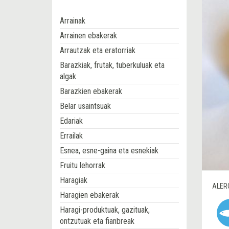
Arrainak
Arrainen ebakerak
Arrautzak eta eratorriak
Barazkiak, frutak, tuberkuluak eta
algak
Barazkien ebakerak
Belar usaintsuak
Edariak
Errailak
Esnea, esne-gaina eta esnekiak
Fruitu lehorrak
Haragiak
ALER
Haragien ebakerak
Haragi-produktuak, gazituak,
ontzutuak eta fianbreak