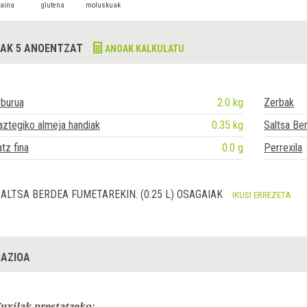
raina
glutena
moluskuak
AK 5 ANOENTZAT
ANOAK KALKULATU
rburua
2.0 kg
Zerbak
ztegiko almeja handiak
0.35 kg
Saltsa Be
tz fina
0.0 g
Perrexila
ALTSA BERDEA FUMETAREKIN. (0.25 L) OSAGAIAK
IKUSI ERREZETA
AZIOA
uxilak prestatzeko: