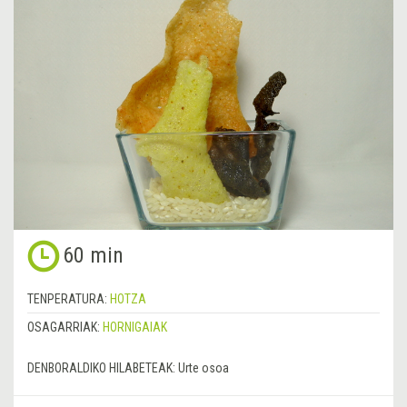
60 min
TENPERATURA:
HOTZA
OSAGARRIAK:
HORNIGAIAK
DENBORALDIKO HILABETEAK:
Urte osoa