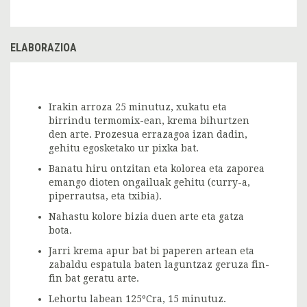
ELABORAZIOA
Irakin arroza 25 minutuz, xukatu eta
birrindu termomix-ean, krema bihurtzen
den arte. Prozesua errazagoa izan dadin,
gehitu egosketako ur pixka bat.
Banatu hiru ontzitan eta kolorea eta zaporea
emango dioten ongailuak gehitu (curry-a,
piperrautsa, eta txibia).
Nahastu kolore bizia duen arte eta gatza
bota.
Jarri krema apur bat bi paperen artean eta
zabaldu espatula baten laguntzaz geruza fin-
fin bat geratu arte.
Lehortu labean 125ºCra, 15 minutuz.