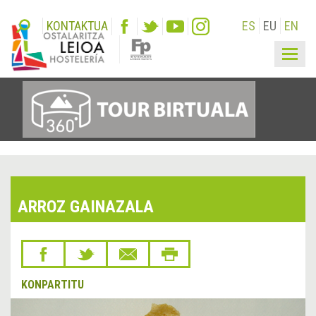
KONTAKTUA
ES
EU
EN
Togg
navig
ARROZ GAINAZALA
KONPARTITU