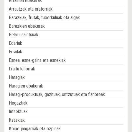
Arrainen ebakerak
Arrautzak eta eratorriak
Barazkiak, frutak, tuberkuluak eta algak
Barazkien ebakerak
Belar usaintsuak
Edariak
Errailak
Esnea, esne-gaina eta esnekiak
Fruitu lehorrak
Haragiak
Haragien ebakerak
Haragi-produktuak, gazituak, ontzutuak eta fianbreak
Hegaztiak
Intsektuak
Itsaskiak
Koipe jangarriak eta ozpinak