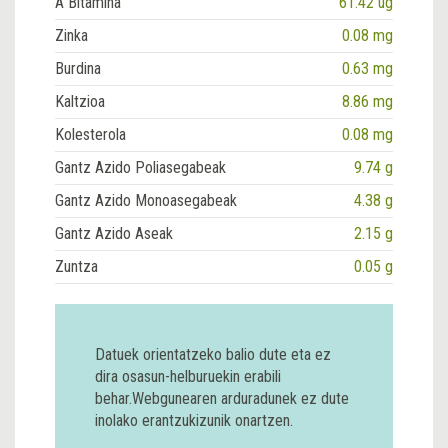
A Bitamina
61.42 ug
Zinka
0.08 mg
Burdina
0.63 mg
Kaltzioa
8.86 mg
Kolesterola
0.08 mg
Gantz Azido Poliasegabeak
9.74 g
Gantz Azido Monoasegabeak
4.38 g
Gantz Azido Aseak
2.15 g
Zuntza
0.05 g
Datuek orientatzeko balio dute eta ez
dira osasun-helburuekin erabili
behar.Webgunearen arduradunek ez dute
inolako erantzukizunik onartzen.