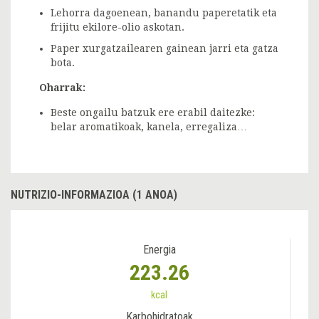
Lehorra dagoenean, banandu paperetatik eta
frijitu ekilore-olio askotan.
Paper xurgatzailearen gainean jarri eta gatza
bota.
Oharrak:
Beste ongailu batzuk ere erabil daitezke:
belar aromatikoak, kanela, erregaliza…
NUTRIZIO-INFORMAZIOA (1 ANOA)
Energia
223.26
kcal
Karbohidratoak