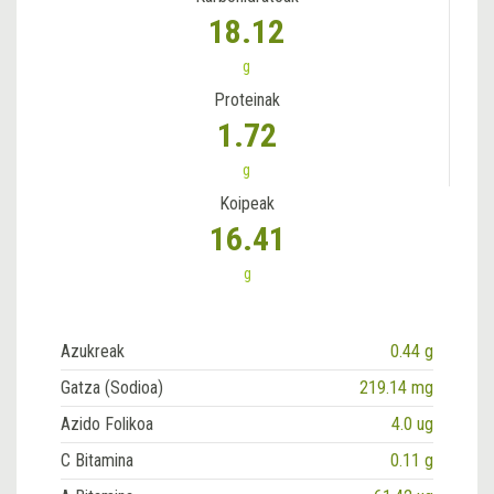
18.12
g
Proteinak
1.72
g
Koipeak
16.41
g
Azukreak
0.44 g
Gatza (Sodioa)
219.14 mg
Azido Folikoa
4.0 ug
C Bitamina
0.11 g