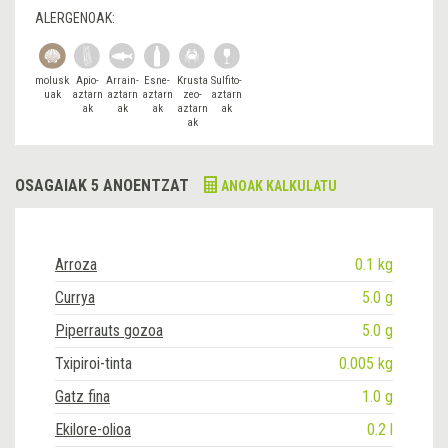
ALERGENOAK:
molusk
Apio-
Arrain-
Esne-
Krusta
Sulfito-
uak
aztarn
aztarn
aztarn
zeo-
aztarn
ak
ak
ak
aztarn
ak
ak
OSAGAIAK 5 ANOENTZAT
ANOAK KALKULATU
Arroza
0.1 kg
Currya
5.0 g
Piperrauts gozoa
5.0 g
Txipiroi-tinta
0.005 kg
Gatz fina
1.0 g
Ekilore-olioa
0.2 l