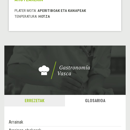
PLATER MOTA:
APERITIBOAK ETA KANAPEAK
TENPERATURA:
HOTZA
ERREZETAK
GLOSARIOA
Arrainak