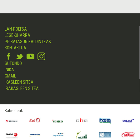
LAN-POLTSA
LEGE-OHARRA
PRIBATASUN BALDINTZAK
KONTAKTUA
SUTONDO
INIKA
GMAIL
IKASLEEN SITEA
IRAKASLEEN SITEA
Babesleak