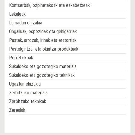
Kontserbak, ozpinetakoak eta eskabetxeak
Lekaleak
Lumadun ehizakia
Ongailuak, espezieak eta gehigarriak
Pastak, arrozak, irinak eta eratorriak
Pastelgintza- eta okintza-produktuak
Perretxikoak
Sukaldeko eta gozotegiko materiala
Sukaldeko eta gozotegiko teknikak
Ugaztun ehizakia
zerbitzuko materiala
Zerbitzuko teknikak
Zerealak