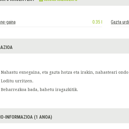
ne-gaina
0.35 l
Gazta urd
AZIOA
Nahastu esnegaina, eta gazta hotza eta irakin, nahasteari ondo
Loditu urritzen.
Beharrezkoa bada, bahetu iragazkitik.
IO-INFORMAZIOA (1 ANOA)