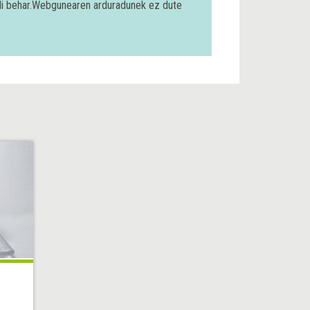
bili behar.Webgunearen arduradunek ez dute