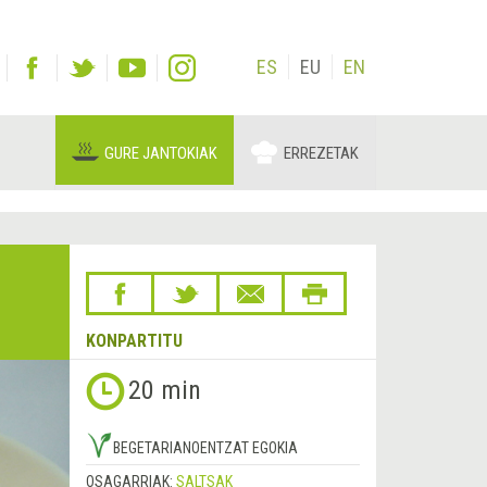
ES
EU
EN
GURE JANTOKIAK
ERREZETAK
KONPARTITU
20 min
BEGETARIANOENTZAT EGOKIA
OSAGARRIAK:
SALTSAK