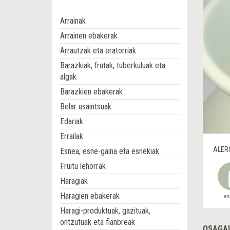
Arrainak
Arrainen ebakerak
Arrautzak eta eratorriak
Barazkiak, frutak, tuberkuluak eta
algak
Barazkien ebakerak
Belar usaintsuak
Edariak
Errailak
ALER
Esnea, esne-gaina eta esnekiak
Fruitu lehorrak
Haragiak
Haragien ebakerak
e
Haragi-produktuak, gazituak,
ontzutuak eta fianbreak
OSAGAI