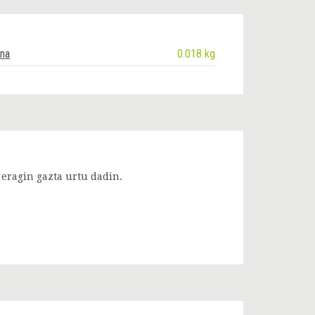
ina
0.018 kg
 eragin gazta urtu dadin.