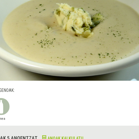
GENOAK:
snea
AK 5 ANOENTZAT
ANOAK KALKULATU