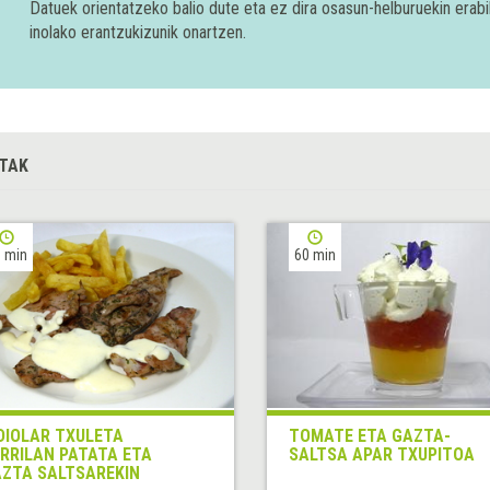
Datuek orientatzeko balio dute eta ez dira osasun-helburuekin era
inolako erantzukizunik onartzen.
TAK
 min
60 min
DIOLAR TXULETA
TOMATE ETA GAZTA-
RRILAN PATATA ETA
SALTSA APAR TXUPITOA
ZTA SALTSAREKIN