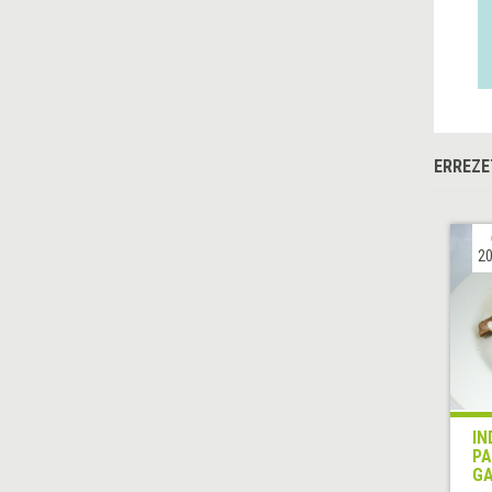
ERREZE
20
IN
PA
GA