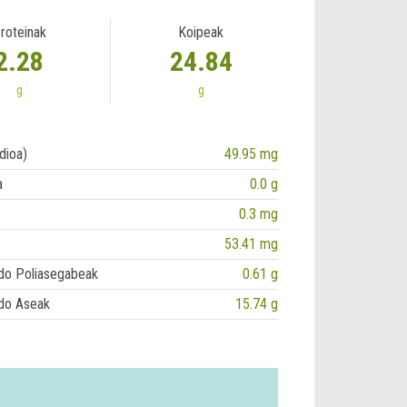
roteinak
Koipeak
2.28
24.84
g
g
dioa)
49.95 mg
a
0.0 g
0.3 mg
53.41 mg
do Poliasegabeak
0.61 g
do Aseak
15.74 g