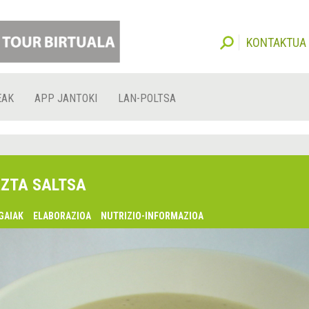
KONTAKTUA
EAK
APP JANTOKI
LAN-POLTSA
ZTA SALTSA
GAIAK
ELABORAZIOA
NUTRIZIO-INFORMAZIOA