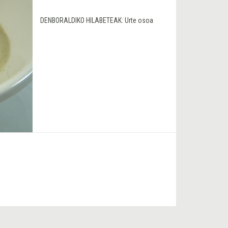
DENBORALDIKO HILABETEAK:
Urte osoa