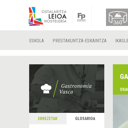
ESKOLA
PRESTAKUNTZA-ESKAINTZA
IKASL
GA
OSA
ERREZETAK
GLOSARIOA