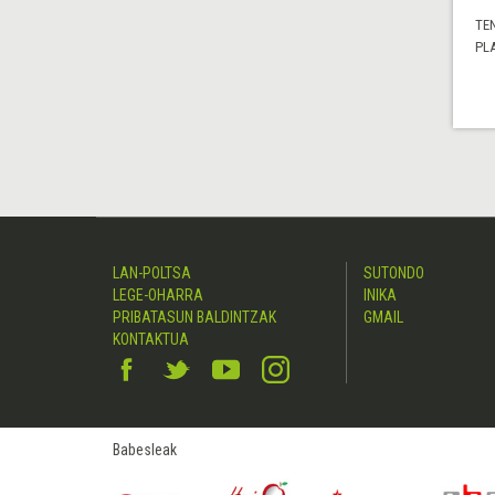
TE
PL
LAN-POLTSA
SUTONDO
LEGE-OHARRA
INIKA
PRIBATASUN BALDINTZAK
GMAIL
KONTAKTUA
Babesleak