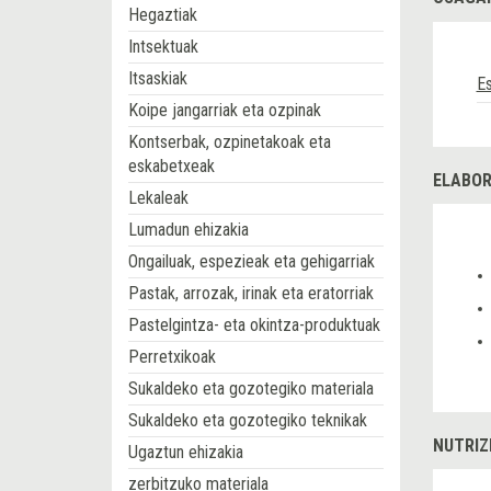
Hegaztiak
Intsektuak
Itsaskiak
Es
Koipe jangarriak eta ozpinak
Kontserbak, ozpinetakoak eta
eskabetxeak
ELABOR
Lekaleak
Lumadun ehizakia
Ongailuak, espezieak eta gehigarriak
Pastak, arrozak, irinak eta eratorriak
Pastelgintza- eta okintza-produktuak
Perretxikoak
Sukaldeko eta gozotegiko materiala
Sukaldeko eta gozotegiko teknikak
NUTRIZ
Ugaztun ehizakia
zerbitzuko materiala