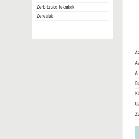
Zerbitzuko teknikak
Zerealak
A
Az
A 
Bu
Ko
G
Z