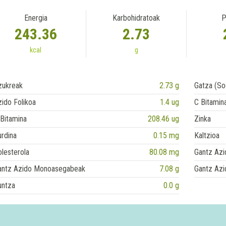
Energia
Karbohidratoak
P
243.36
2.73
kcal
g
zukreak
2.73 g
Gatza (So
ido Folikoa
1.4 ug
C Bitamin
Bitamina
208.46 ug
Zinka
rdina
0.15 mg
Kaltzioa
lesterola
80.08 mg
Gantz Azi
antz Azido Monoasegabeak
7.08 g
Gantz Azi
untza
0.0 g