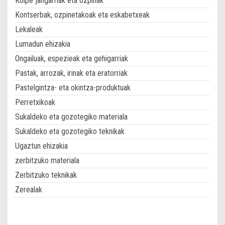
Koipe jangarriak eta ozpinak
Kontserbak, ozpinetakoak eta eskabetxeak
Lekaleak
Lumadun ehizakia
Ongailuak, espezieak eta gehigarriak
Pastak, arrozak, irinak eta eratorriak
Pastelgintza- eta okintza-produktuak
Perretxikoak
Sukaldeko eta gozotegiko materiala
Sukaldeko eta gozotegiko teknikak
Ugaztun ehizakia
zerbitzuko materiala
Zerbitzuko teknikak
Zerealak