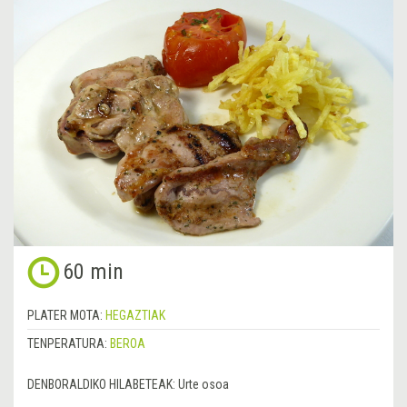
60 min
PLATER MOTA:
HEGAZTIAK
TENPERATURA:
BEROA
DENBORALDIKO HILABETEAK:
Urte osoa