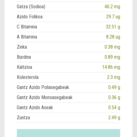
Gatza (Sodioa)
46.2 mg
Azido Folikoa
29.7 ug
C Bitamina
32.51 g
A Bitamina
8.28 ug
Zinka
0.38 mg
Burdina
0.89 mg
Kaltzioa
14.86 mg
Kolesterola
2.3 mg
Gantz Azido Poliasegabeak
0.49 g
Gantz Azido Monoasegabeak
0.36 g
Gantz Azido Aseak
0.54 g
Zuntza
2.49 g