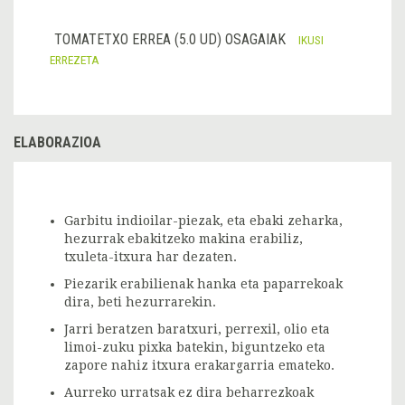
TOMATETXO ERREA (5.0 UD) OSAGAIAK
IKUSI
ERREZETA
ELABORAZIOA
Garbitu indioilar-piezak, eta ebaki zeharka,
hezurrak ebakitzeko makina erabiliz,
txuleta-itxura har dezaten.
Piezarik erabilienak hanka eta paparrekoak
dira, beti hezurrarekin.
Jarri beratzen baratxuri, perrexil, olio eta
limoi-zuku pixka batekin, biguntzeko eta
zapore nahiz itxura erakargarria emateko.
Aurreko urratsak ez dira beharrezkoak