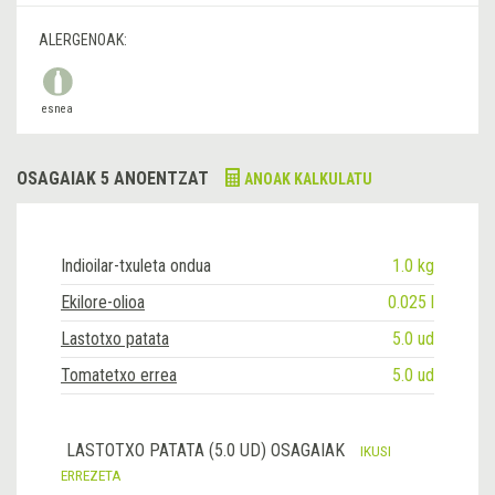
ALERGENOAK:
esnea
OSAGAIAK 5 ANOENTZAT
ANOAK KALKULATU
Indioilar-txuleta ondua
1.0 kg
Ekilore-olioa
0.025 l
Lastotxo patata
5.0 ud
Tomatetxo errea
5.0 ud
LASTOTXO PATATA (5.0 UD) OSAGAIAK
IKUSI
ERREZETA