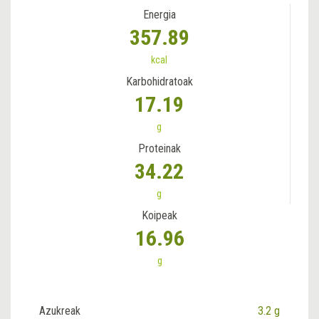
Energia
357.89
kcal
Karbohidratoak
17.19
g
Proteinak
34.22
g
Koipeak
16.96
g
Azukreak
3.2 g