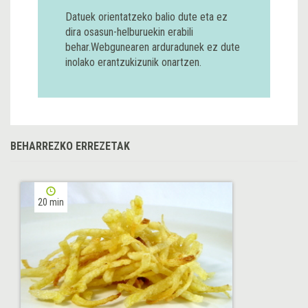
Datuek orientatzeko balio dute eta ez
dira osasun-helburuekin erabili
behar.Webgunearen arduradunek ez dute
inolako erantzukizunik onartzen.
BEHARREZKO ERREZETAK
20 min