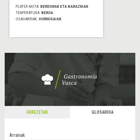
PLATER MOTA:
BERDURAK ETA BARAZKIAK
TENPERATURA:
BEROA
OSAGARRIAK:
HORNIGAIAK
ERREZETAK
GLOSARIOA
Arrainak