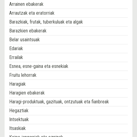
Arrainen ebakerak
Arrautzak eta eratorriak
Barazkiak, frutak, tuberkuluak eta algak
Barazkien ebakerak
Belar usaintsuak
Edariak
Errailak
Esnea, esne-gaina eta esnekiak
Fruitu lehorrak
Haragiak
Haragien ebakerak
Haragi-produktuak, gazituak, ontzutuak eta fianbreak
Hegaztiak
Intsektuak
Itsaskiak