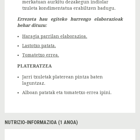
merkatuan aurkitu dezakegun indiolar
txuleta kondimentatua erabiltzen badugu.
Errezeta hau egiteko hurrengo elaborazioak
behar dituzu:
Haragia parrilan elaborazioa.
Lastotxo patata.
Tomatetxo errea.
PLATERATZEA
Jarri txuletak platerean pintza baten
laguntzaz.
Alboan patatak eta tomatetxo errea ipini.
NUTRIZIO-INFORMAZIOA (1 ANOA)