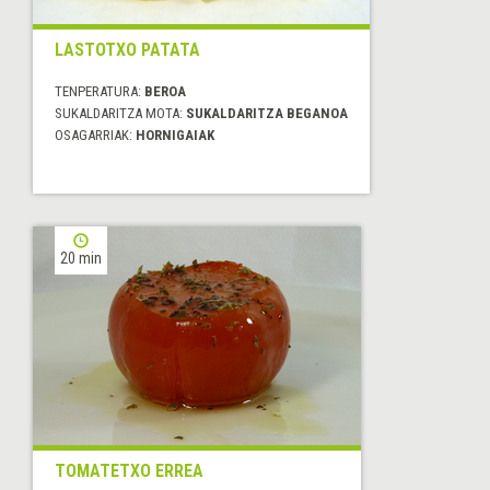
LASTOTXO PATATA
TENPERATURA:
BEROA
SUKALDARITZA MOTA:
SUKALDARITZA BEGANOA
OSAGARRIAK:
HORNIGAIAK
20 min
TOMATETXO ERREA