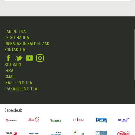
LAN-POLTSA
LEGE-OHARRA
PRIBATASUN BALDINTZAK
KONTAKTUA
SUTONDO
INIKA
GMAIL
IKASLEEN SITEA
IRAKASLEEN SITEA
Babesleak