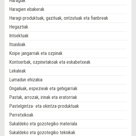
Haragiak
Haragien ebakerak
Haragi-produktuak, gazituak, ontzutuak eta fianbreak
Hegaztiak
Intsektuak
Itsaskiak
Koipe jangarriak eta ozpinak
Kontserbak, ozpinetakoak eta eskabetxeak
Lekaleak
Lumadun ehizakia
Ongailuak, espezieak eta gehigarriak
Pastak, arrozak, irinak eta eratorriak
Pastelgintza- eta okintza-produktuak
Perretxikoak
Sukaldeko eta gozotegiko materiala
Sukaldeko eta gozotegiko teknikak