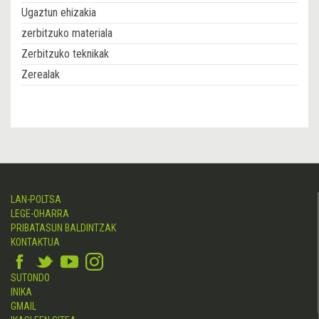
Ugaztun ehizakia
zerbitzuko materiala
Zerbitzuko teknikak
Zerealak
LAN-POLTSA
LEGE-OHARRA
PRIBATASUN BALDINTZAK
KONTAKTUA
SUTONDO
INIKA
GMAIL