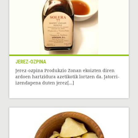
JEREZ-OZPINA
Jerez-ozpina Produkzio Zonan ekoizten diren
ardoen hartzidura azetikotik lortzen da. Jatorri-
izendapena duten jerez[...]