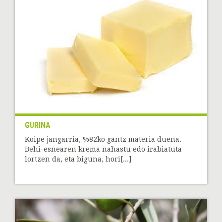
GURINA
Koipe jangarria, %82ko gantz materia duena.
Behi-esnearen krema nahastu edo irabiatuta
lortzen da, eta biguna, hori[...]