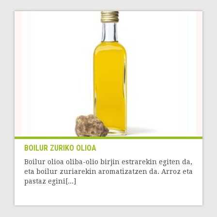
BOILUR ZURIKO OLIOA
Boilur olioa oliba-olio birjin estrarekin egiten da,
eta boilur zuriarekin aromatizatzen da. Arroz eta
pastaz egini[...]