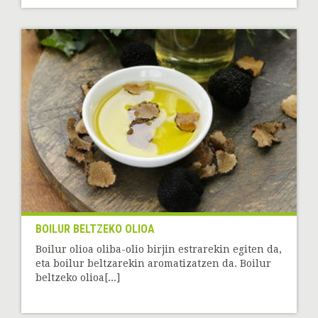
BOILUR BELTZEKO OLIOA
Boilur olioa oliba-olio birjin estrarekin egiten da,
eta boilur beltzarekin aromatizatzen da. Boilur
beltzeko olioa[...]