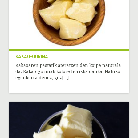
KAKAO-GURINA
Kakaoaren pastatik ateratzen den koipe naturala
da. Kakao-gurinak kolore horixka dauka. Nahiko
egonkorra denez, goz[...]