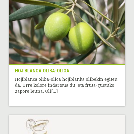
HOJIBLANCA OLIBA-OLIOA
Hojiblanca oliba-olioa hojiblanka olibekin egiten
da. Urre kolore indartsua du, eta fruta-gustuko
zapore leuna. Oli[...]