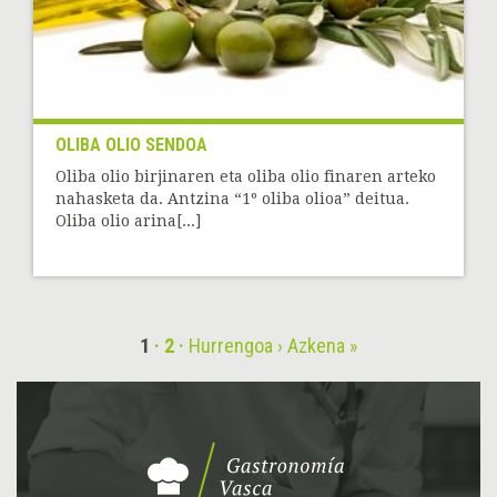
OLIBA OLIO SENDOA
Oliba olio birjinaren eta oliba olio finaren arteko
nahasketa da. Antzina “1º oliba olioa” deitua.
Oliba olio arina[...]
1
2
Hurrengoa ›
Azkena »