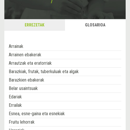
ERREZETAK
GLOSARIOA
Arrainak
Arrainen ebakerak
Arrautzak eta eratorriak
Barazkiak, frutak, tuberkuluak eta algak
Barazkien ebakerak
Belar usaintsuak
Edariak
Errailak
Esnea, esne-gaina eta esnekiak
Fruitu lehorrak