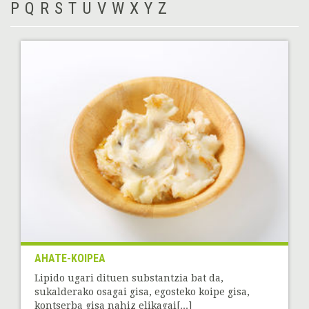
P
Q
R
S
T
U
V
W
X
Y
Z
AHATE-KOIPEA
Lipido ugari dituen substantzia bat da,
sukalderako osagai gisa, egosteko koipe gisa,
kontserba gisa nahiz elikagai[...]