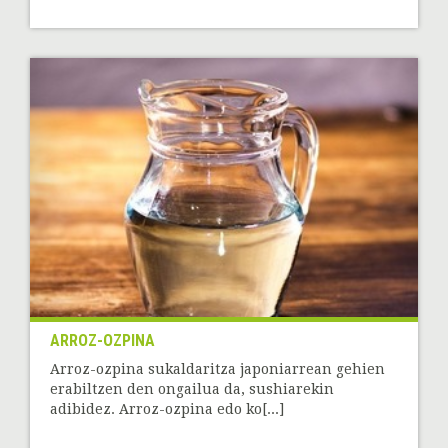
ARROZ-OZPINA
Arroz-ozpina sukaldaritza japoniarrean gehien
erabiltzen den ongailua da, sushiarekin
adibidez. Arroz-ozpina edo ko[...]