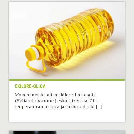
EKILORE-OLIOA
Mota honetako olioa ekilore-hazietatik
(Helianthus annus) eskuratzen da. Giro-
tenperaturan testura jariakorra dauka[...]