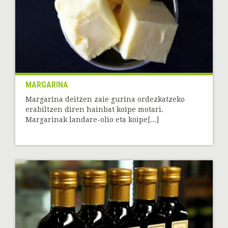
MARGARINA
Margarina deitzen zaie gurina ordezkatzeko
erabiltzen diren hainbat koipe motari.
Margarinak landare-olio eta koipe[...]