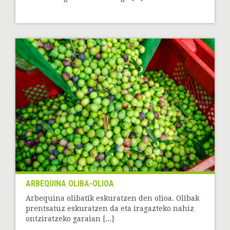
ARBEQUINA OLIBA-OLIOA
Arbequina olibatik eskuratzen den olioa. Olibak
prentsatuz eskuratzen da eta iragazteko nahiz
ontziratzeko garaian [...]