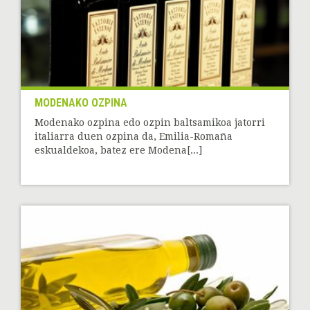
MODENAKO OZPINA
Modenako ozpina edo ozpin baltsamikoa jatorri
italiarra duen ozpina da, Emilia-Romaña
eskualdekoa, batez ere Modena[...]