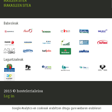
IKASLEEN SITEA
IRAKASLEEN SITEA
Babesleak
Laguntzaileak
2015 © hostelerialeioa
Log in
Google Analytics-en cookieak erabiltzen ditugu gure webaren erabilerari