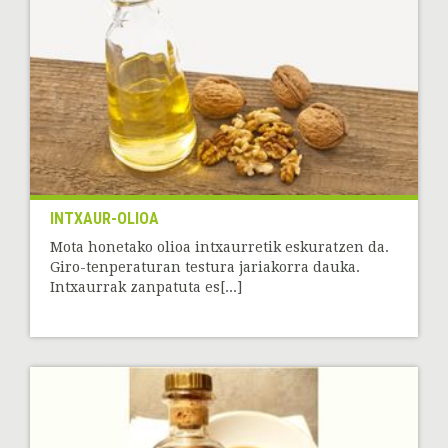
INTXAUR-OLIOA
Mota honetako olioa intxaurretik eskuratzen da.
Giro-tenperaturan testura jariakorra dauka.
Intxaurrak zanpatuta es[...]