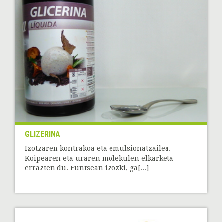
GLIZERINA
Izotzaren kontrakoa eta emulsionatzailea.
Koipearen eta uraren molekulen elkarketa
errazten du. Funtsean izozki, ga[...]