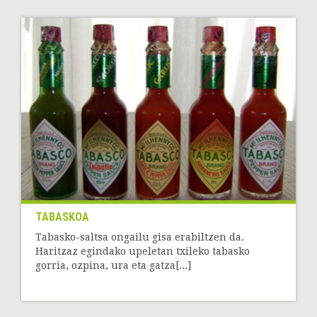
TABASKOA
Tabasko-saltsa ongailu gisa erabiltzen da.
Haritzaz egindako upeletan txileko tabasko
gorria, ozpina, ura eta gatza[...]