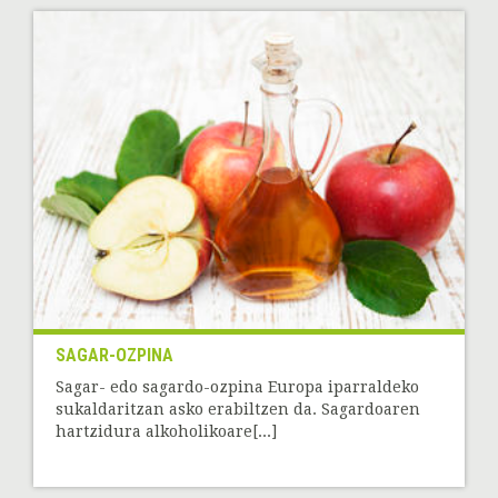
SAGAR-OZPINA
Sagar- edo sagardo-ozpina Europa iparraldeko
sukaldaritzan asko erabiltzen da. Sagardoaren
hartzidura alkoholikoare[...]