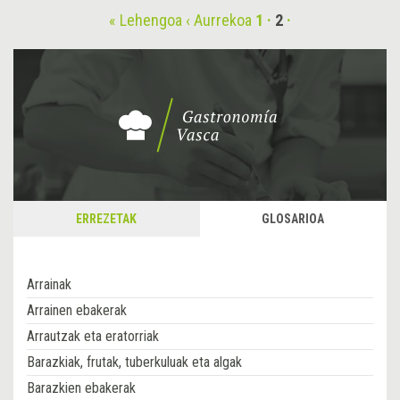
« Lehengoa
‹ Aurrekoa
1
2
ERREZETAK
GLOSARIOA
Arrainak
Arrainen ebakerak
Arrautzak eta eratorriak
Barazkiak, frutak, tuberkuluak eta algak
Barazkien ebakerak