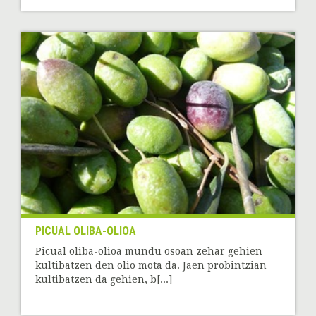
PICUAL OLIBA-OLIOA
Picual oliba-olioa mundu osoan zehar gehien
kultibatzen den olio mota da. Jaen probintzian
kultibatzen da gehien, b[...]