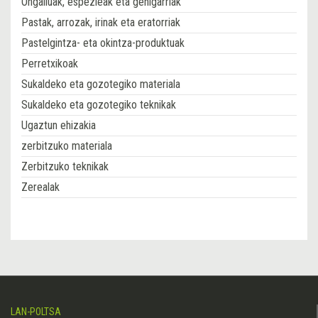
Ongailuak, espezieak eta gehigarriak
Pastak, arrozak, irinak eta eratorriak
Pastelgintza- eta okintza-produktuak
Perretxikoak
Sukaldeko eta gozotegiko materiala
Sukaldeko eta gozotegiko teknikak
Ugaztun ehizakia
zerbitzuko materiala
Zerbitzuko teknikak
Zerealak
LAN-POLTSA