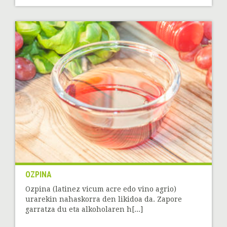
OZPINA
Ozpina (latinez vicum acre edo vino agrio)
urarekin nahaskorra den likidoa da. Zapore
garratza du eta alkoholaren h[...]