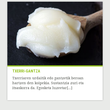
TXERRI-GANTZA
Txerriaren urdaitik edo gantzetik beroan
hartzen den koipekia. Sustantzia zuri eta
itsaskorra da. Egosketa luzeetar[...]