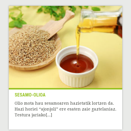
SESAMO-OLIOA
Olio mota hau sesamoaren hazietatik lortzen da.
Hazi horiei “ajonjolí” ere esaten zaie gaztelaniaz.
Testura jariako[...]