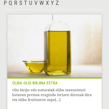
P
Q
R
S
T
U
V
W
X
Y
Z
OLIBA-OLIO BIRJINA ESTRA
Olio birjin edo naturalak oliba osasuntsuei
hotzean presioa eraginda lortzen direnak dira
eta oliba fruituaren zapo[...]