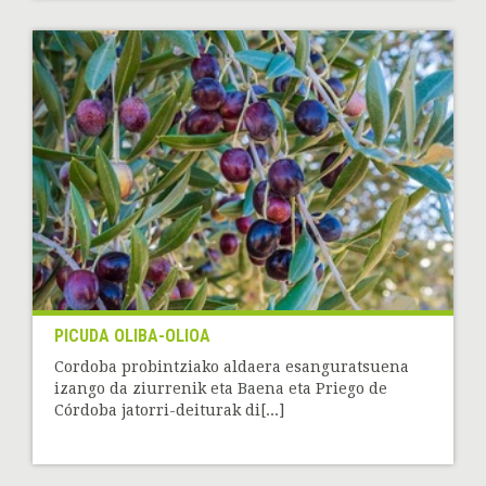
PICUDA OLIBA-OLIOA
Cordoba probintziako aldaera esanguratsuena
izango da ziurrenik eta Baena eta Priego de
Córdoba jatorri-deiturak di[...]