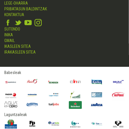
LEGE-OHARRA
PRIBATASUN BALDINTZAK
KONTAKTUA
SUTONDO
INIKA
GMAIL
IKASLEEN SITEA
IRAKASLEEN SITEA
Babesleak
Laguntzaileak