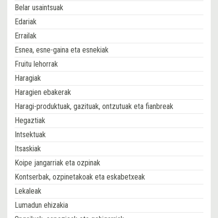
Belar usaintsuak
Edariak
Errailak
Esnea, esne-gaina eta esnekiak
Fruitu lehorrak
Haragiak
Haragien ebakerak
Haragi-produktuak, gazituak, ontzutuak eta fianbreak
Hegaztiak
Intsektuak
Itsaskiak
Koipe jangarriak eta ozpinak
Kontserbak, ozpinetakoak eta eskabetxeak
Lekaleak
Lumadun ehizakia