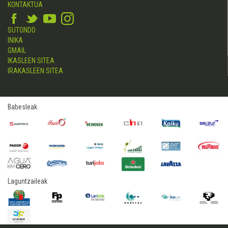
KONTAKTUA
SUTONDO
INIKA
GMAIL
IKASLEEN SITEA
IRAKASLEEN SITEA
Babesleak
Laguntzaileak