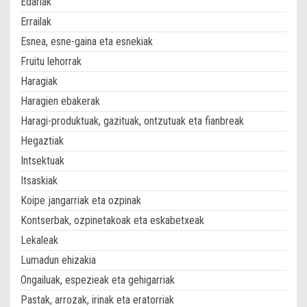
Edariak
Errailak
Esnea, esne-gaina eta esnekiak
Fruitu lehorrak
Haragiak
Haragien ebakerak
Haragi-produktuak, gazituak, ontzutuak eta fianbreak
Hegaztiak
Intsektuak
Itsaskiak
Koipe jangarriak eta ozpinak
Kontserbak, ozpinetakoak eta eskabetxeak
Lekaleak
Lumadun ehizakia
Ongailuak, espezieak eta gehigarriak
Pastak, arrozak, irinak eta eratorriak