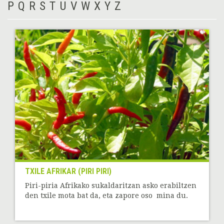
P
Q
R
S
T
U
V
W
X
Y
Z
TXILE AFRIKAR (PIRI PIRI)
Piri-piria Afrikako sukaldaritzan asko erabiltzen
den txile mota bat da, eta zapore oso mina du.