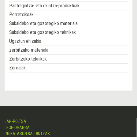
Pastelgintza- eta okintza-produktuak
Perretxikoak
Sukaldeko eta gozotegiko materiala
Sukaldeko eta gozotegiko teknikak
Ugaztun ehizakia
zerbitzuko materiala
Zerbitzuko teknikak
Zerealak
LAN-POLTSA
LEGE-OHARRA
PRIBATASUN BALDINTZAK