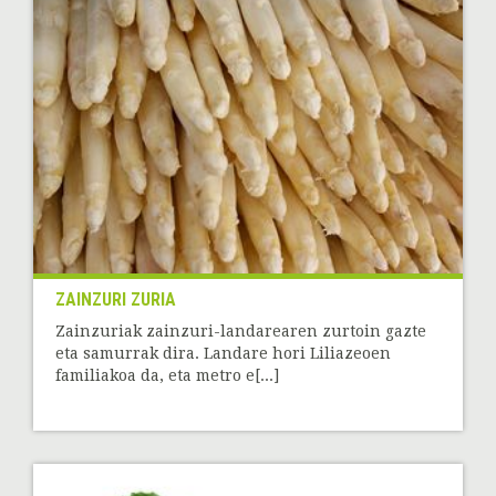
ZAINZURI ZURIA
Zainzuriak zainzuri-landarearen zurtoin gazte
eta samurrak dira. Landare hori Liliazeoen
familiakoa da, eta metro e[...]