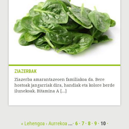
ZIAZERBAK
Ziazerba amarantazeoen familiakoa da. Bere
hostoak jangarriak dira, handiak eta kolore berde
ilunekoak. Bitamina A [...]
« Lehengoa
‹ Aurrekoa
...
6
7
8
9
10