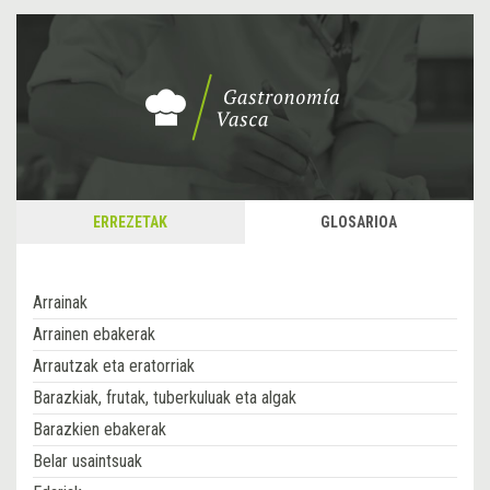
ERREZETAK
GLOSARIOA
Arrainak
Arrainen ebakerak
Arrautzak eta eratorriak
Barazkiak, frutak, tuberkuluak eta algak
Barazkien ebakerak
Belar usaintsuak