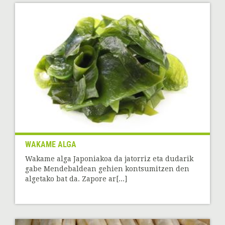
WAKAME ALGA
Wakame alga Japoniakoa da jatorriz eta dudarik
gabe Mendebaldean gehien kontsumitzen den
algetako bat da. Zapore ar[...]