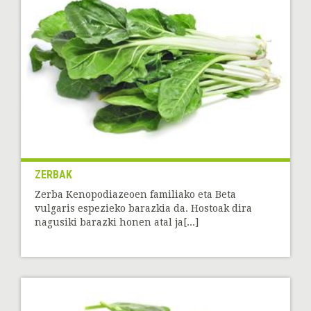
ZERBAK
Zerba Kenopodiazeoen familiako eta Beta
vulgaris espezieko barazkia da. Hostoak dira
nagusiki barazki honen atal ja[...]