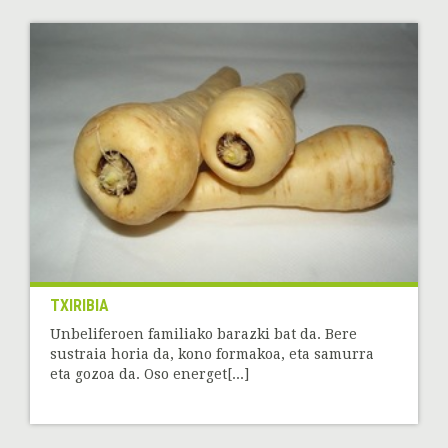
TXIRIBIA
Unbeliferoen familiako barazki bat da. Bere
sustraia horia da, kono formakoa, eta samurra
eta gozoa da. Oso energet[...]