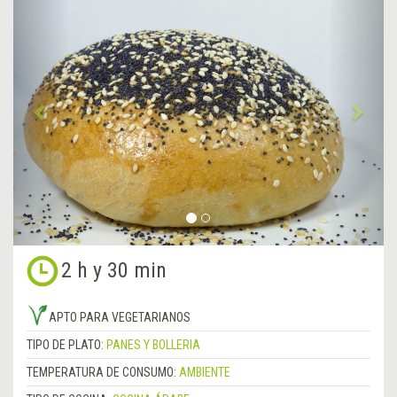
Anterior
&rsa
2 h y 30 min
APTO PARA VEGETARIANOS
TIPO DE PLATO:
PANES Y BOLLERIA
TEMPERATURA DE CONSUMO:
AMBIENTE