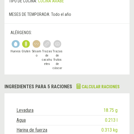
TIPO DE COCINA:
COCINA ÁRABE
MESES DE TEMPORADA:
Todo el año
ALÉRGENOS:
Huevos
Gluten
Sésam
Trazas
Trazas
o
de
de
cacahu
frutos
etes
de
cáscar
a
INGREDIENTES PARA 5 RACIONES
CALCULAR RACIONES
Levadura
18.75 g
Agua
0.213 l
Harina de fuerza
0.313 kg