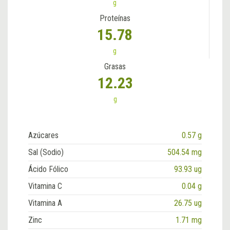
g
Proteínas
15.78
g
Grasas
12.23
g
Azúcares
0.57 g
Sal (Sodio)
504.54 mg
Ácido Fólico
93.93 ug
Vitamina C
0.04 g
Vitamina A
26.75 ug
Zinc
1.71 mg