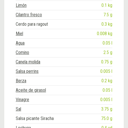
Limón
0.1 kg
Cilantro fresco
7.5 g
Cerdo para ragout
0.3 kg
Miel
0.008 kg
Agua
0.05 l
Comino
2.5 g
Canela molida
0.75 g
Salsa perrins
0.005 l
Berza
0.2 kg
Aceite de girasol
0.05 l
Vinagre
0.005 l
Sal
3.75 g
Salsa picante Siracha
75.0 g
Lechuga
0.4 ud