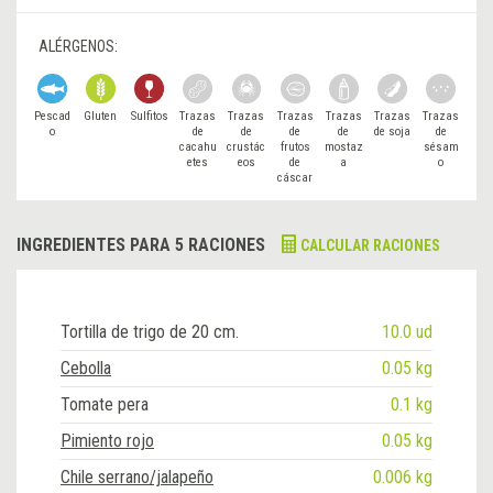
ALÉRGENOS:
Pescad
Gluten
Sulfitos
Trazas
Trazas
Trazas
Trazas
Trazas
Trazas
o
de
de
de
de
de soja
de
cacahu
crustác
frutos
mostaz
sésam
etes
eos
de
a
o
cáscar
a
INGREDIENTES PARA 5 RACIONES
CALCULAR RACIONES
Tortilla de trigo de 20 cm.
10.0 ud
Cebolla
0.05 kg
Tomate pera
0.1 kg
Pimiento rojo
0.05 kg
Chile serrano/jalapeño
0.006 kg