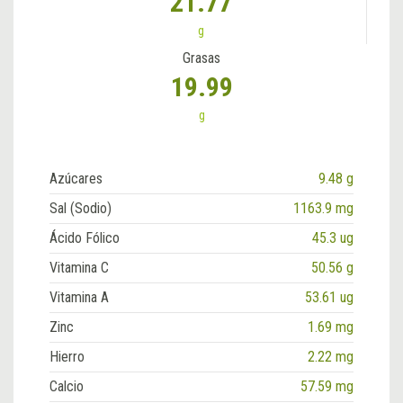
21.77
g
Grasas
19.99
g
Azúcares
9.48 g
Sal (Sodio)
1163.9 mg
Ácido Fólico
45.3 ug
Vitamina C
50.56 g
Vitamina A
53.61 ug
Zinc
1.69 mg
Hierro
2.22 mg
Calcio
57.59 mg