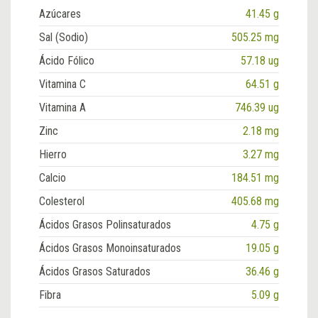
Azúcares
41.45 g
Sal (Sodio)
505.25 mg
Ácido Fólico
57.18 ug
Vitamina C
64.51 g
Vitamina A
746.39 ug
Zinc
2.18 mg
Hierro
3.27 mg
Calcio
184.51 mg
Colesterol
405.68 mg
Ácidos Grasos Polinsaturados
4.75 g
Ácidos Grasos Monoinsaturados
19.05 g
Ácidos Grasos Saturados
36.46 g
Fibra
5.09 g