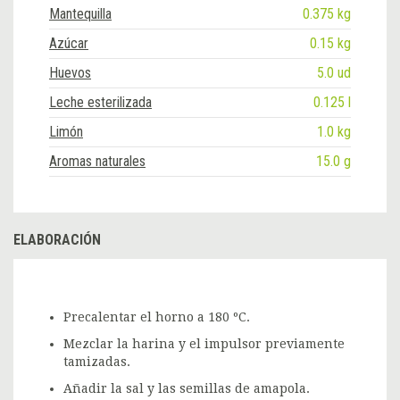
Mantequilla
0.375 kg
Azúcar
0.15 kg
Huevos
5.0 ud
Leche esterilizada
0.125 l
Limón
1.0 kg
Aromas naturales
15.0 g
ELABORACIÓN
Precalentar el horno a 180 ºC.
Mezclar la harina y el impulsor previamente
tamizadas.
Añadir la sal y las semillas de amapola.