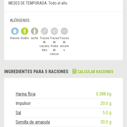
MESES DE TEMPORADA:
Todo el año
ALÉRGENOS:
Huevos
Gluten
Leche
Trazas
Trazas
Trazas
de
de
de
cacahu
frutos
sésam
etes
de
o
cáscar
a
INGREDIENTES PARA 5 RACIONES
CALCULAR RACIONES
Harina floja
0.388 kg
Impulsor
20.0 g
Sal
5.0 g
Semilla de amapola
30.0 g