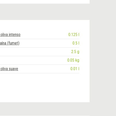
oliva intenso
0.125 l
aína (fumet)
0.5 l
2.5 g
0.05 kg
 oliva suave
0.01 l