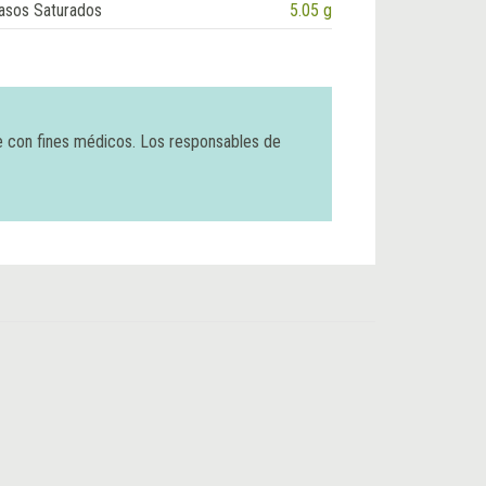
asos Saturados
5.05 g
e con fines médicos. Los responsables de