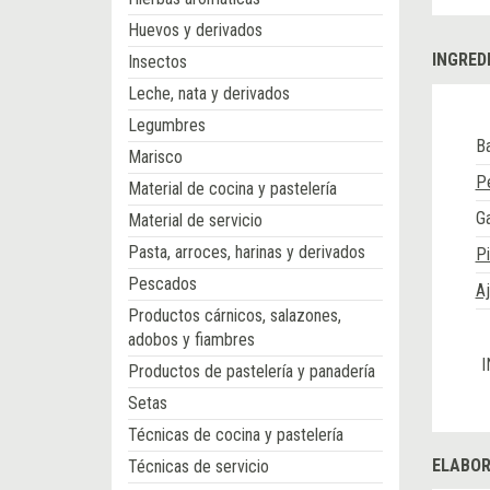
Huevos y derivados
INGRED
Insectos
Leche, nata y derivados
Legumbres
B
Marisco
Pe
Material de cocina y pastelería
G
Material de servicio
Pasta, arroces, harinas y derivados
Pi
Pescados
A
Productos cárnicos, salazones,
adobos y fiambres
I
Productos de pastelería y panadería
Setas
Técnicas de cocina y pastelería
ELABOR
Técnicas de servicio