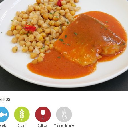
GENOS:
scado
Gluten
Sulfitos
Trazas de apio