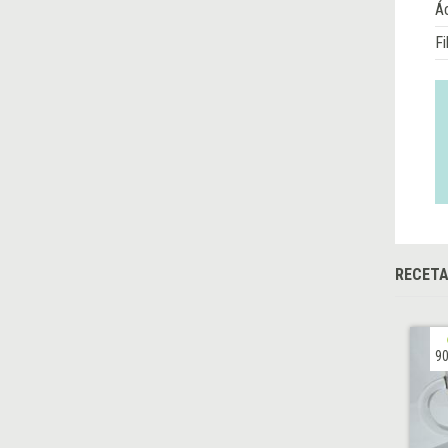
Á
Fi
RECETA
90