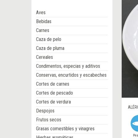
Aves
Bebidas
Carnes
Caza de pelo
Caza de pluma
Cereales
Condimentos, especias y aditivos
Conservas, encurtidos y escabeches
Cortes de carnes
Cortes de pescado
Cortes de verdura
ALÉR
Despojos
Frutos secos
Grasas comestibles y vinagres
Pe
Hierbas aromáticas