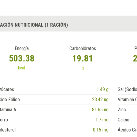
ACIÓN NUTRICIONAL (1 RACIÓN)
Energía
Carbohidratos
P
503.38
19.81
kcal
g
zúcares
1.49 g
Sal (Sodio
ido Fólico
23.42 ug
Vitamina 
tamina A
81.65 ug
Zinc
erro
1.7 mg
Calcio
lesterol
0.15 mg
Ácidos Gr