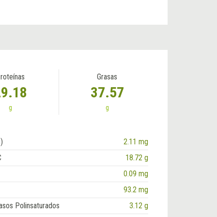
roteínas
Grasas
29.18
37.57
g
g
)
2.11 mg
C
18.72 g
0.09 mg
93.2 mg
asos Polinsaturados
3.12 g