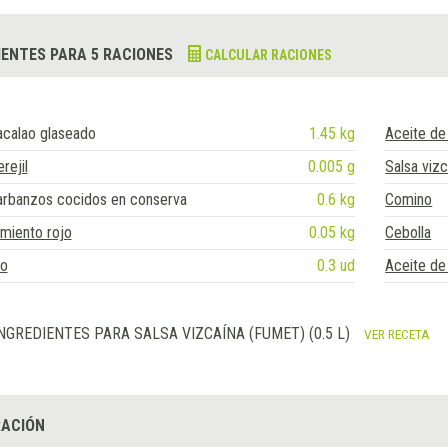
IENTES PARA 5 RACIONES
CALCULAR RACIONES
acalao glaseado
1.45 kg
Aceite de 
rejil
0.005 g
Salsa vizc
arbanzos cocidos en conserva
0.6 kg
Comino
miento rojo
0.05 kg
Cebolla
jo
0.3 ud
Aceite de
NGREDIENTES PARA SALSA VIZCAÍNA (FUMET) (0.5 L)
VER RECETA
ACIÓN