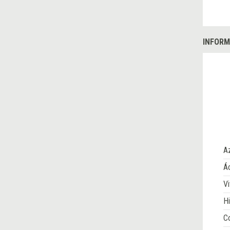
INFORM
A
Ác
Vi
Hi
Co