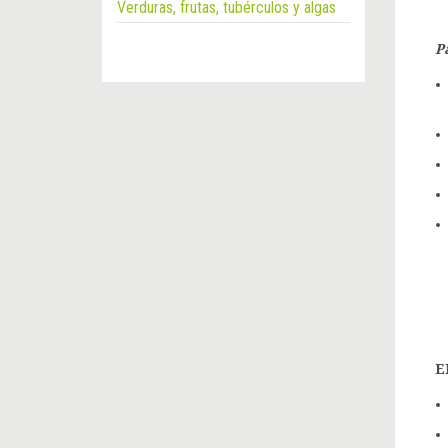
Verduras, frutas, tubérculos y algas
P
E