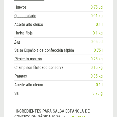
Huevos
0.75 ud
Queso rallado
0.01 kg
Aceite alto oleico
0.1 l
Harina floja
0.1 kg
Ajo
0.05 ud
Salsa Española de confección rápida
0.75 l
Pimiento morrón
0.25 kg
Champiñon fileteado conserva
0.15 kg
Patatas
0.35 kg
Aceite alto oleico
0.1 l
Sal
3.75 g
INGREDIENTES PARA SALSA ESPAÑOLA DE
CONFECCIÓN RÁPIDA (0.75 L)
VER RECETA