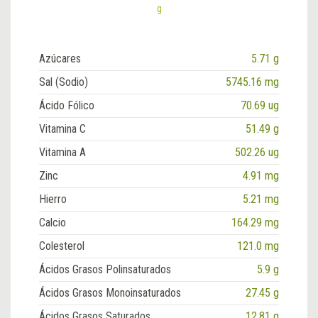
g
Azúcares
5.71 g
Sal (Sodio)
5745.16 mg
Ácido Fólico
70.69 ug
Vitamina C
51.49 g
Vitamina A
502.26 ug
Zinc
4.91 mg
Hierro
5.21 mg
Calcio
164.29 mg
Colesterol
121.0 mg
Ácidos Grasos Polinsaturados
5.9 g
Ácidos Grasos Monoinsaturados
27.45 g
Ácidos Grasos Saturados
12.81 g