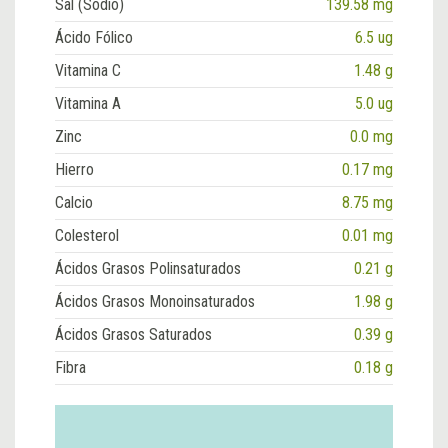
Sal (Sodio)
139.58 mg
Ácido Fólico
6.5 ug
Vitamina C
1.48 g
Vitamina A
5.0 ug
Zinc
0.0 mg
Hierro
0.17 mg
Calcio
8.75 mg
Colesterol
0.01 mg
Ácidos Grasos Polinsaturados
0.21 g
Ácidos Grasos Monoinsaturados
1.98 g
Ácidos Grasos Saturados
0.39 g
Fibra
0.18 g