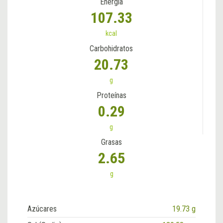
Energía
107.33
kcal
Carbohidratos
20.73
g
Proteínas
0.29
g
Grasas
2.65
g
Azúcares
19.73 g