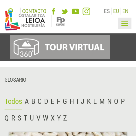
CONTACTO
ES
EU
EN
Togg
navig
GLOSARIO
Todos
A
B
C
D
E
F
G
H
I
J
K
L
M
N
O
P
Q
R
S
T
U
V
W
X
Y
Z