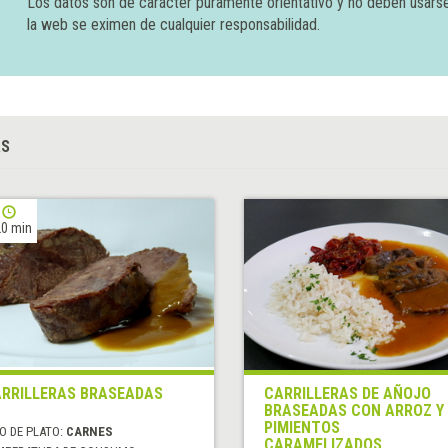
Los datos son de carácter puramente orientativo y no deben usars
la web se eximen de cualquier responsabilidad.
AS
0 min
RRILLERAS BRASEADAS
CARRILLERAS DE AÑOJO
BRASEADAS CON ARROZ Y
PIMIENTOS
O DE PLATO:
CARNES
CARAMELIZADOS