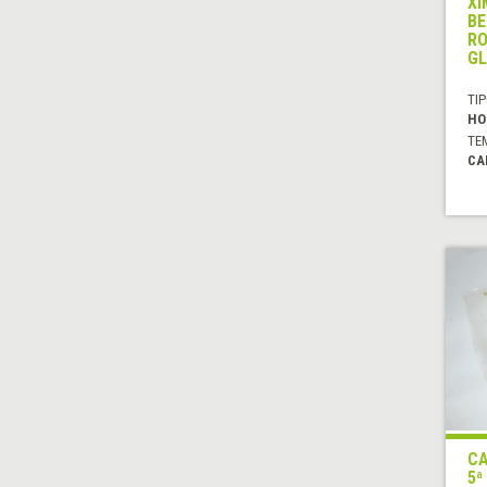
XI
BE
RO
GL
TIP
HO
TE
CA
CA
5ª