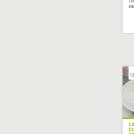
TE
CA
12
CA
ES