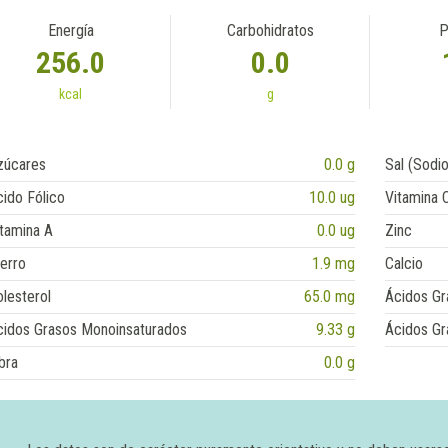
Energía
Carbohidratos
P
256.0
0.0
kcal
g
zúcares
0.0 g
Sal (Sodio
ido Fólico
10.0 ug
Vitamina 
tamina A
0.0 ug
Zinc
erro
1.9 mg
Calcio
lesterol
65.0 mg
Ácidos Gr
cidos Grasos Monoinsaturados
9.33 g
Ácidos Gr
bra
0.0 g