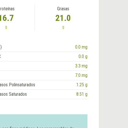
roteínas
Grasas
16.7
21.0
g
g
)
0.0 mg
C
0.0 g
3.3 mg
7.0 mg
asos Polinsaturados
1.25 g
asos Saturados
8.51 g