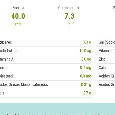
Energía
Carbohidratos
P
40.0
7.3
kcal
g
zúcares
7.3 g
Sal (Sodio
ido Fólico
10.0 ug
Vitamina 
tamina A
0.0 ug
Zinc
erro
0.7 mg
Calcio
lesterol
0.0 mg
Ácidos Gr
cidos Grasos Monoinsaturados
0.01 g
Ácidos Gr
bra
2.7 g