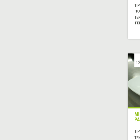
TIP
HO
TE
TE
12
MI
PA
TIP
TE