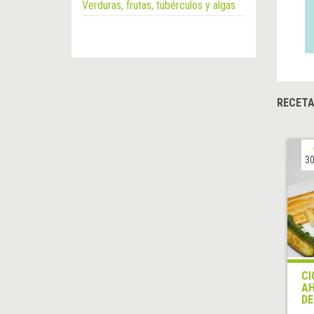
Verduras, frutas, tubérculos y algas
RECET
30
CI
AH
DE