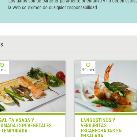
Los datos son de carácter puramente orientativo y no deben usars
la web se eximen de cualquier responsabilidad.
AS
 min
90 min
GALITA ASADA Y
LANGOSTINOS Y
UMADA CON VEGETALES
VERDURITAS
 TEMPORADA
ESCABECHADAS EN
ENSALADA