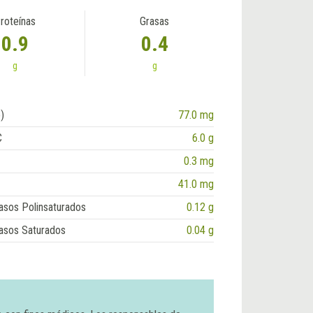
roteínas
Grasas
0.9
0.4
g
g
)
77.0 mg
C
6.0 g
0.3 mg
41.0 mg
asos Polinsaturados
0.12 g
asos Saturados
0.04 g