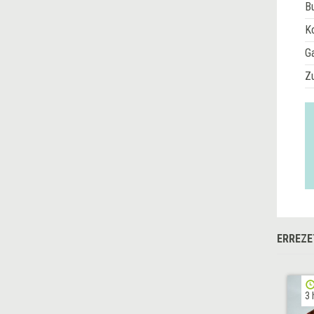
Bu
Ko
G
Z
ERREZE
3 