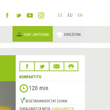
ES
EU
EN
GURE JANTOKIAK
ERREZETAK
KONPARTITU
120 min
BEGETARIANOENTZAT EGOKIA
SUKALDARITZA MOTA:
SUKALDARITZA