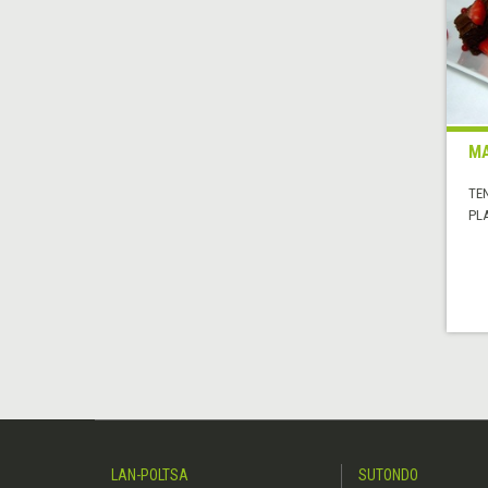
MA
TE
PL
LAN-POLTSA
SUTONDO