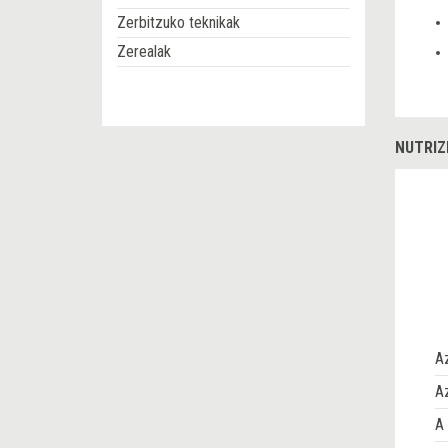
Zerbitzuko teknikak
Zerealak
NUTRIZ
A
Az
A 