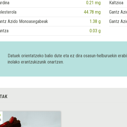
rdina
0.21 mg
Kaltzioa
lesterola
44.78 mg
Gantz Azi
antz Azido Monoasegabeak
1.38 g
Gantz Azi
untza
0.03 g
Datuek orientatzeko balio dute eta ez dira osasun-helburuekin era
inolako erantzukizunik onartzen.
TAK
h