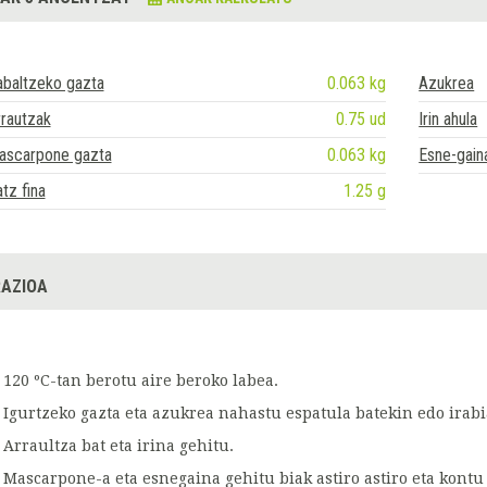
abaltzeko gazta
0.063 kg
Azukrea
rautzak
0.75 ud
Irin ahula
ascarpone gazta
0.063 kg
Esne-gain
tz fina
1.25 g
AZIOA
120 ºC-tan berotu aire beroko labea.
Igurtzeko gazta eta azukrea nahastu espatula batekin edo irab
Arraultza bat eta irina gehitu.
Mascarpone-a eta esnegaina gehitu biak astiro astiro eta kont