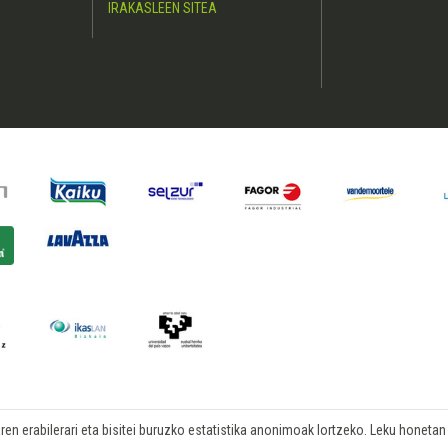
IRAKASLEEN SITEA
n erabilerari eta bisitei buruzko estatistika anonimoak lortzeko. Leku honetan b