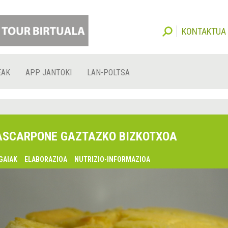
KONTAKTUA
EAK
APP JANTOKI
LAN-POLTSA
SCARPONE GAZTAZKO BIZKOTXOA
GAIAK
ELABORAZIOA
NUTRIZIO-INFORMAZIOA