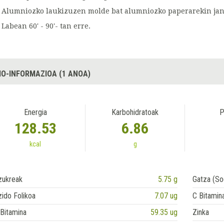
Alumniozko laukizuzen molde bat alumniozko paperarekin jant
Labean 60' - 90'- tan erre.
IO-INFORMAZIOA (1 ANOA)
Energia
Karbohidratoak
P
128.53
6.86
kcal
g
zukreak
5.75 g
Gatza (So
ido Folikoa
7.07 ug
C Bitamin
Bitamina
59.35 ug
Zinka