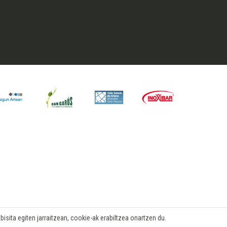
isita egiten jarraitzean, cookie-ak erabiltzea onartzen du.