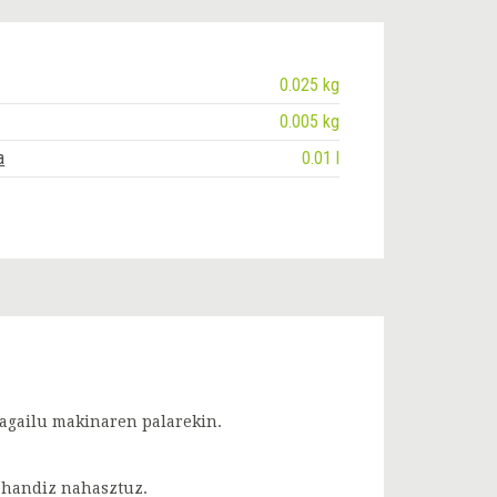
0.025 kg
0.005 kg
a
0.01 l
iagailu makinaren palarekin.
u handiz nahasztuz.