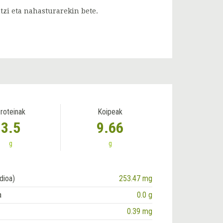
zi eta nahasturarekin bete.
roteinak
Koipeak
3.5
9.66
g
g
dioa)
253.47 mg
a
0.0 g
0.39 mg