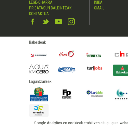
LEGE-OHARRA
INIKA
PRIBATASUN BALDINTZAK
GMAIL
KONTAKTUA
Babesleak
Laguntzaileak
Google Analytics-en cookieak erabiltzen ditugu gure webare