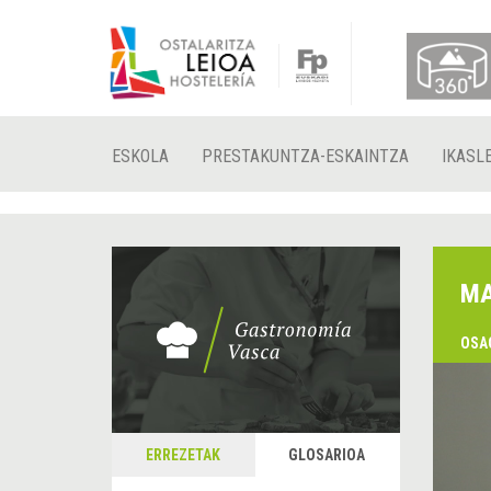
ESKOLA
PRESTAKUNTZA-ESKAINTZA
IKASL
MA
OSA
ERREZETAK
GLOSARIOA