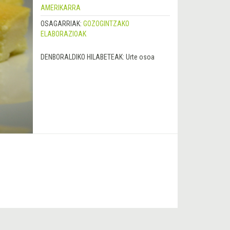
AMERIKARRA
OSAGARRIAK:
GOZOGINTZAKO
ELABORAZIOAK
DENBORALDIKO HILABETEAK:
Urte osoa