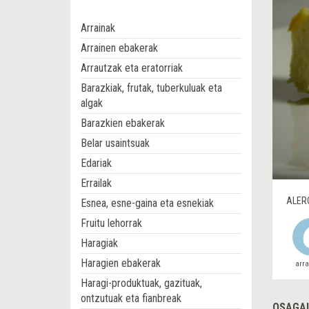
Arrainak
Arrainen ebakerak
Arrautzak eta eratorriak
Barazkiak, frutak, tuberkuluak eta
algak
Barazkien ebakerak
Belar usaintsuak
Edariak
Errailak
ALER
Esnea, esne-gaina eta esnekiak
Fruitu lehorrak
Haragiak
Haragien ebakerak
arr
Haragi-produktuak, gazituak,
ontzutuak eta fianbreak
OSAGAI