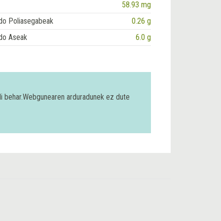
58.93 mg
do Poliasegabeak
0.26 g
do Aseak
6.0 g
bili behar.Webgunearen arduradunek ez dute