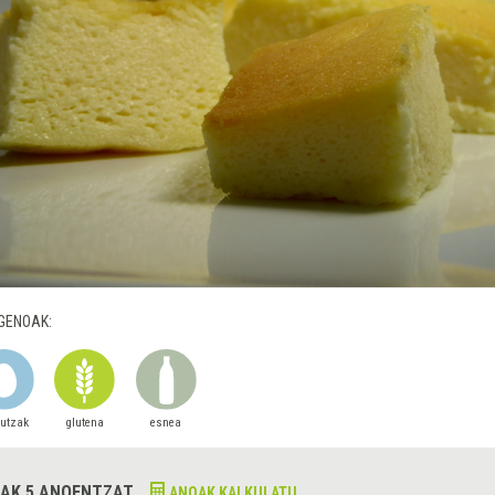
GENOAK:
autzak
glutena
esnea
AK 5 ANOENTZAT
ANOAK KALKULATU