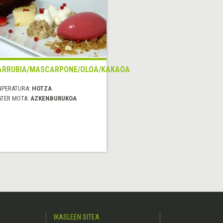
RRUBIA/MASCARPONE/OLOA/KAKAOA
NPERATURA:
HOTZA
ATER MOTA:
AZKENBURUKOA
IKASLEEN SITEA