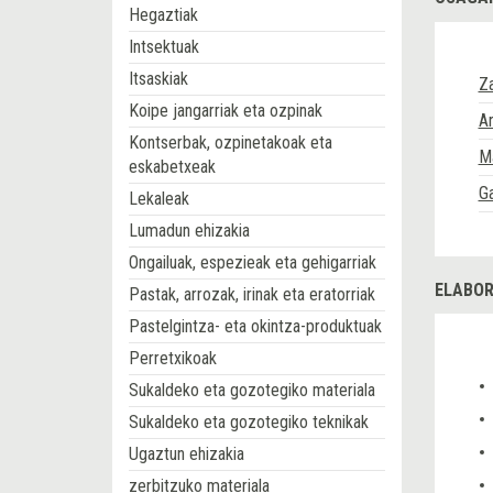
Hegaztiak
Intsektuak
Itsaskiak
Z
Koipe jangarriak eta ozpinak
Ar
Kontserbak, ozpinetakoak eta
M
eskabetxeak
Ga
Lekaleak
Lumadun ehizakia
Ongailuak, espezieak eta gehigarriak
ELABOR
Pastak, arrozak, irinak eta eratorriak
Pastelgintza- eta okintza-produktuak
Perretxikoak
Sukaldeko eta gozotegiko materiala
Sukaldeko eta gozotegiko teknikak
Ugaztun ehizakia
zerbitzuko materiala