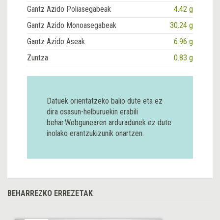
Gantz Azido Poliasegabeak
4.42 g
Gantz Azido Monoasegabeak
30.24 g
Gantz Azido Aseak
6.96 g
Zuntza
0.83 g
Datuek orientatzeko balio dute eta ez
dira osasun-helburuekin erabili
behar.Webgunearen arduradunek ez dute
inolako erantzukizunik onartzen.
BEHARREZKO ERREZETAK