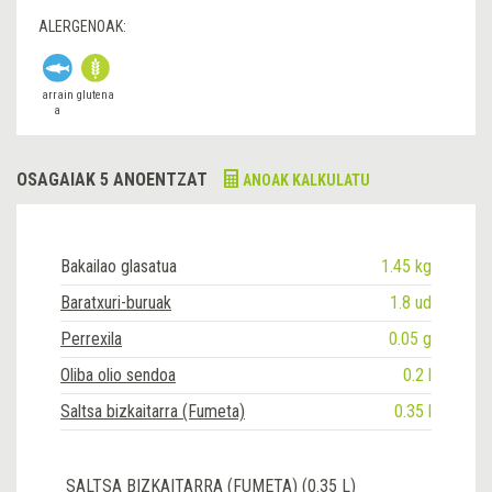
ALERGENOAK:
arrain
glutena
a
OSAGAIAK 5 ANOENTZAT
ANOAK KALKULATU
Bakailao glasatua
1.45 kg
Baratxuri-buruak
1.8 ud
Perrexila
0.05 g
Oliba olio sendoa
0.2 l
Saltsa bizkaitarra (Fumeta)
0.35 l
SALTSA BIZKAITARRA (FUMETA) (0.35 L)