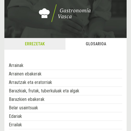
ERREZETAK
GLOSARIOA
Arrainak
Arrainen ebakerak
Arrautzak eta eratorriak
Barazkiak, frutak, tuberkuluak eta algak
Barazkien ebakerak
Belar usaintsuak
Edariak
Errailak