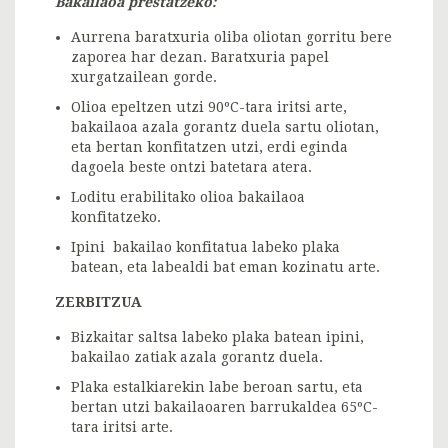
Bakailaoa prestatzeko:
Aurrena baratxuria oliba oliotan gorritu bere
zaporea har dezan. Baratxuria papel
xurgatzailean gorde.
Olioa epeltzen utzi 90ºC-tara iritsi arte,
bakailaoa azala gorantz duela sartu oliotan,
eta bertan konfitatzen utzi, erdi eginda
dagoela beste ontzi batetara atera.
Loditu erabilitako olioa bakailaoa
konfitatzeko.
Ipini bakailao konfitatua labeko plaka
batean, eta labealdi bat eman kozinatu arte.
ZERBITZUA
Bizkaitar saltsa labeko plaka batean ipini,
bakailao zatiak azala gorantz duela.
Plaka estalkiarekin labe beroan sartu, eta
bertan utzi bakailaoaren barrukaldea 65ºC-
tara iritsi arte.