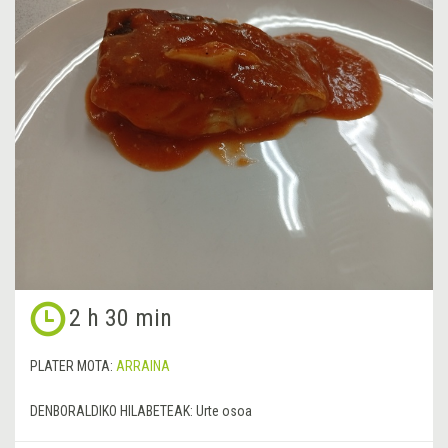
2 h 30 min
PLATER MOTA:
ARRAINA
DENBORALDIKO HILABETEAK:
Urte osoa