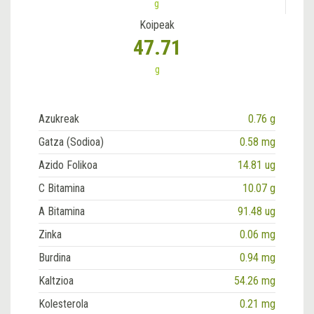
g
Koipeak
47.71
g
Azukreak
0.76 g
Gatza (Sodioa)
0.58 mg
Azido Folikoa
14.81 ug
C Bitamina
10.07 g
A Bitamina
91.48 ug
Zinka
0.06 mg
Burdina
0.94 mg
Kaltzioa
54.26 mg
Kolesterola
0.21 mg