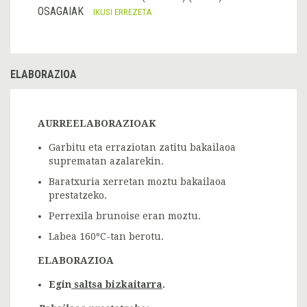
OSAGAIAK
IKUSI ERREZETA
ELABORAZIOA
AURREELABORAZIOAK
Garbitu eta erraziotan zatitu bakailaoa
suprematan azalarekin.
Baratxuria xerretan moztu bakailaoa
prestatzeko.
Perrexila brunoise eran moztu.
Labea 160ºC-tan berotu.
ELABORAZIOA
Egin
saltsa bizkaitarra
.