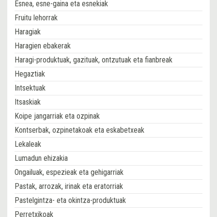
Esnea, esne-gaina eta esnekiak
Fruitu lehorrak
Haragiak
Haragien ebakerak
Haragi-produktuak, gazituak, ontzutuak eta fianbreak
Hegaztiak
Intsektuak
Itsaskiak
Koipe jangarriak eta ozpinak
Kontserbak, ozpinetakoak eta eskabetxeak
Lekaleak
Lumadun ehizakia
Ongailuak, espezieak eta gehigarriak
Pastak, arrozak, irinak eta eratorriak
Pastelgintza- eta okintza-produktuak
Perretxikoak