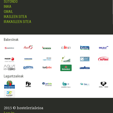
SUTONDO
INIKA
GMAIL
IKASLEEN SITEA
IRAKASLEEN SITEA
Babesleak
Laguntzaileak
2015 © hostelerialeioa