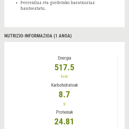
Perrexilaz eta gordetako baratxuriaz
hautseztatu.
NUTRIZIO-INFORMAZIOA (1 ANOA)
Energia
517.5
kcal
Karbohidratoak
8.7
g
Proteinak
24.81