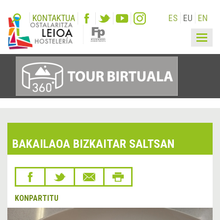
KONTAKTUA
ES
EU
EN
Togg
navig
BAKAILAOA BIZKAITAR SALTSAN
KONPARTITU