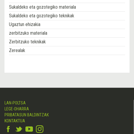
Sukaldeko eta gozotegiko materiala
Sukaldeko eta gozotegiko teknikak
Ugaztun ehizakia
zerbitzuko materiala
Zerbitzuko teknikak
Zerealak
LAN-POLTSA
LEGE-OHARRA
PRIBATASUN BALDINTZAK
KONTAKTUA