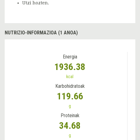
Utzi hozten.
NUTRIZIO-INFORMAZIOA (1 ANOA)
Energia
1936.38
kcal
Karbohidratoak
119.66
g
Proteinak
34.68
g