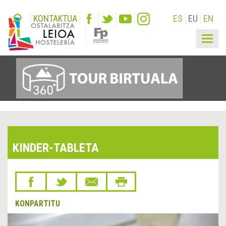
KONTAKTUA
ES
EU
EN
Togg
navig
KINDER-TABLETA
KONPARTITU
&lsaquo;
Hurr