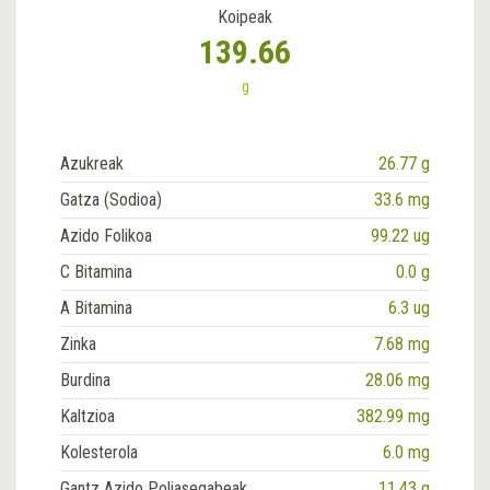
Koipeak
139.66
g
Azukreak
26.77 g
Gatza (Sodioa)
33.6 mg
Azido Folikoa
99.22 ug
C Bitamina
0.0 g
A Bitamina
6.3 ug
Zinka
7.68 mg
Burdina
28.06 mg
Kaltzioa
382.99 mg
Kolesterola
6.0 mg
Gantz Azido Poliasegabeak
11.43 g