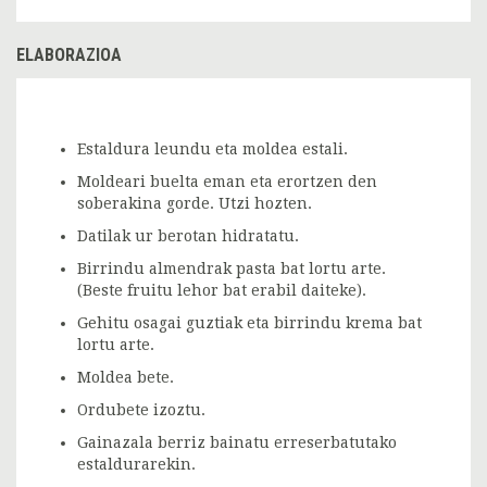
ELABORAZIOA
Estaldura leundu eta moldea estali.
Moldeari buelta eman eta erortzen den
soberakina gorde. Utzi hozten.
Datilak ur berotan hidratatu.
Birrindu almendrak pasta bat lortu arte.
(Beste fruitu lehor bat erabil daiteke).
Gehitu osagai guztiak eta birrindu krema bat
lortu arte.
Moldea bete.
Ordubete izoztu.
Gainazala berriz bainatu erreserbatutako
estaldurarekin.