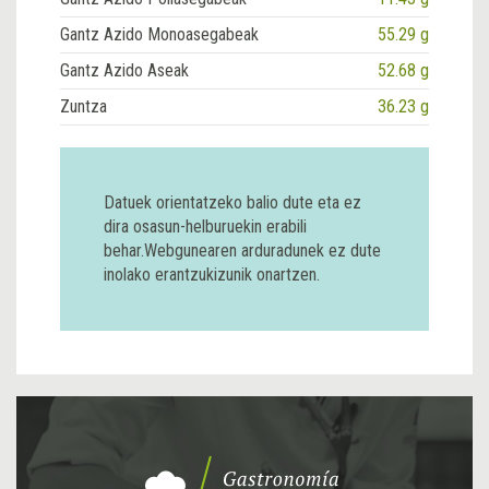
Gantz Azido Monoasegabeak
55.29 g
Gantz Azido Aseak
52.68 g
Zuntza
36.23 g
Datuek orientatzeko balio dute eta ez
dira osasun-helburuekin erabili
behar.Webgunearen arduradunek ez dute
inolako erantzukizunik onartzen.