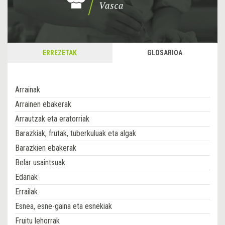
ERREZETAK
GLOSARIOA
Arrainak
Arrainen ebakerak
Arrautzak eta eratorriak
Barazkiak, frutak, tuberkuluak eta algak
Barazkien ebakerak
Belar usaintsuak
Edariak
Errailak
Esnea, esne-gaina eta esnekiak
Fruitu lehorrak