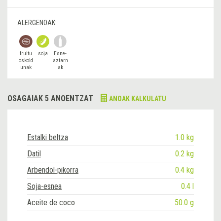
ALERGENOAK:
fruitu
soja
Esne-
oskold
aztarn
unak
ak
OSAGAIAK 5 ANOENTZAT
ANOAK KALKULATU
Estalki beltza
1.0 kg
Datil
0.2 kg
Arbendol-pikorra
0.4 kg
Soja-esnea
0.4 l
Aceite de coco
50.0 g