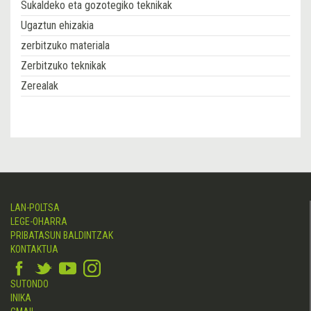
Sukaldeko eta gozotegiko teknikak
Ugaztun ehizakia
zerbitzuko materiala
Zerbitzuko teknikak
Zerealak
LAN-POLTSA
LEGE-OHARRA
PRIBATASUN BALDINTZAK
KONTAKTUA
SUTONDO
INIKA