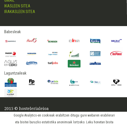
GMAIL
IKASLEEN SITEA
IRAKASLEEN SITEA
Babesleak
Laguntzaileak
2015 © hostelerialeioa
Log in
Google Analytics-en cookieak erabiltzen ditugu gure webaren erabilerari
eta bisitei buruzko estatistika anonimoak lortzeko. Leku honetan bisita