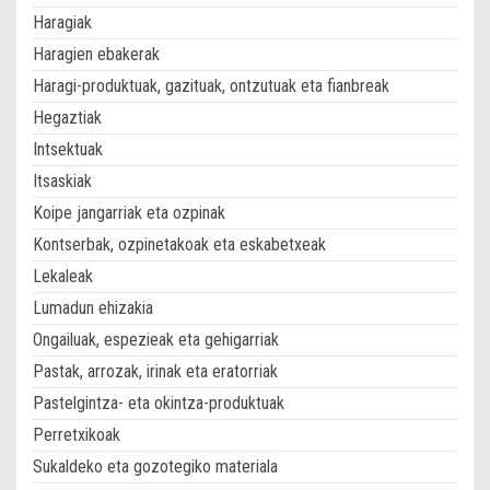
Haragiak
Haragien ebakerak
Haragi-produktuak, gazituak, ontzutuak eta fianbreak
Hegaztiak
Intsektuak
Itsaskiak
Koipe jangarriak eta ozpinak
Kontserbak, ozpinetakoak eta eskabetxeak
Lekaleak
Lumadun ehizakia
Ongailuak, espezieak eta gehigarriak
Pastak, arrozak, irinak eta eratorriak
Pastelgintza- eta okintza-produktuak
Perretxikoak
Sukaldeko eta gozotegiko materiala