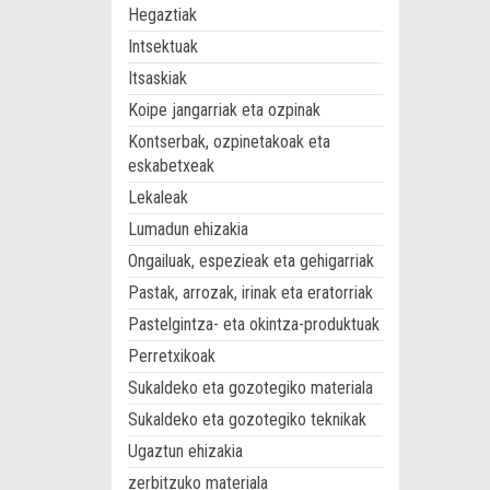
Hegaztiak
Intsektuak
Itsaskiak
Koipe jangarriak eta ozpinak
Kontserbak, ozpinetakoak eta
eskabetxeak
Lekaleak
Lumadun ehizakia
Ongailuak, espezieak eta gehigarriak
Pastak, arrozak, irinak eta eratorriak
Pastelgintza- eta okintza-produktuak
Perretxikoak
Sukaldeko eta gozotegiko materiala
Sukaldeko eta gozotegiko teknikak
Ugaztun ehizakia
zerbitzuko materiala