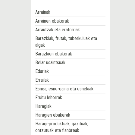
Arrainak
Arrainen ebakerak
Arrautzak eta eratorriak
Barazkiak, frutak, tuberkuluak eta
algak
Barazkien ebakerak
Belar usaintsuak
Edariak
Errailak
Esnea, esne-gaina eta esnekiak
Fruitu lehorrak
Haragiak
Haragien ebakerak
Haragi-produktuak, gazituak,
ontzutuak eta fianbreak