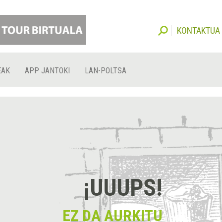
KONTAKTUA
EAK
APP JANTOKI
LAN-POLTSA
¡UUUPS!
EZ DA AURKITU