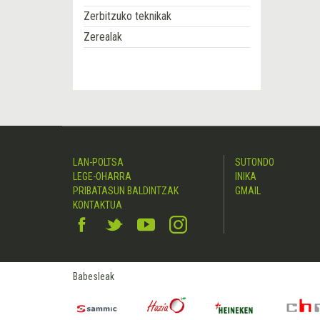
Zerbitzuko teknikak
Zerealak
LAN-POLTSA
SUTONDO
LEGE-OHARRA
INIKA
PRIBATASUN BALDINTZAK
GMAIL
KONTAKTUA
Babesleak