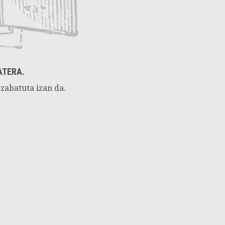
ATERA.
zabatuta izan da.