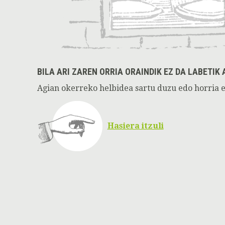
BILA ARI ZAREN ORRIA ORAINDIK EZ DA LABETIK 
Agian okerreko helbidea sartu duzu edo horria e
Hasiera itzuli