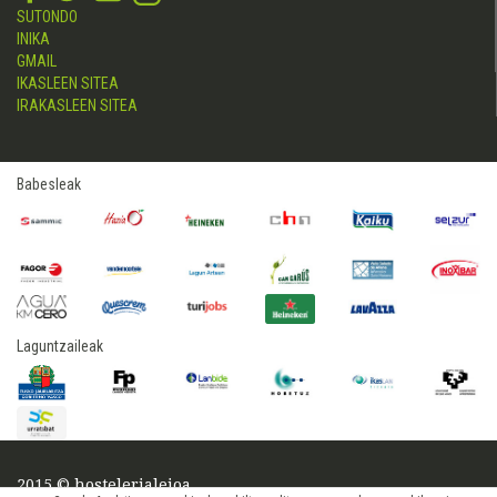
SUTONDO
INIKA
GMAIL
IKASLEEN SITEA
IRAKASLEEN SITEA
Babesleak
Laguntzaileak
2015 © hostelerialeioa