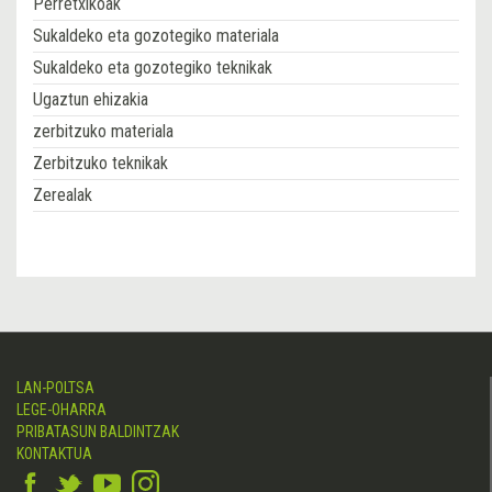
Perretxikoak
Sukaldeko eta gozotegiko materiala
Sukaldeko eta gozotegiko teknikak
Ugaztun ehizakia
zerbitzuko materiala
Zerbitzuko teknikak
Zerealak
LAN-POLTSA
LEGE-OHARRA
PRIBATASUN BALDINTZAK
KONTAKTUA