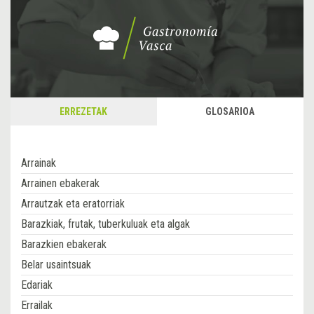
ERREZETAK
GLOSARIOA
Arrainak
Arrainen ebakerak
Arrautzak eta eratorriak
Barazkiak, frutak, tuberkuluak eta algak
Barazkien ebakerak
Belar usaintsuak
Edariak
Errailak