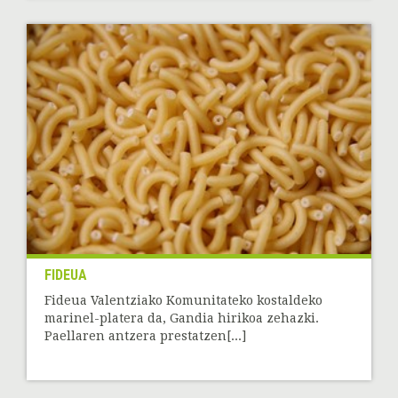
FIDEUA
Fideua Valentziako Komunitateko kostaldeko
marinel-platera da, Gandia hirikoa zehazki.
Paellaren antzera prestatzen[...]