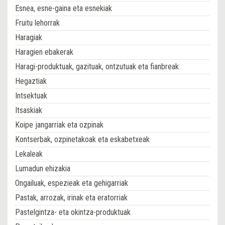
Esnea, esne-gaina eta esnekiak
Fruitu lehorrak
Haragiak
Haragien ebakerak
Haragi-produktuak, gazituak, ontzutuak eta fianbreak
Hegaztiak
Intsektuak
Itsaskiak
Koipe jangarriak eta ozpinak
Kontserbak, ozpinetakoak eta eskabetxeak
Lekaleak
Lumadun ehizakia
Ongailuak, espezieak eta gehigarriak
Pastak, arrozak, irinak eta eratorriak
Pastelgintza- eta okintza-produktuak