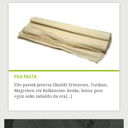
FILO PASTA
Filo pastak jatorria Ekialde Ertainean, Turkian,
Magreben eta Balkanetan dauka, baina gaur
egun asko zabaldu da era[...]