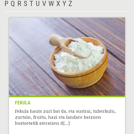
P
Q
R
S
T
U
V
W
X
Y
Z
FEKULA
Fekula hauts zuri bat da, eta sustrai, tuberkulu,
zurtoin, fruitu, hazi eta landare batzuen
hostoetatik ateratzen d[...]