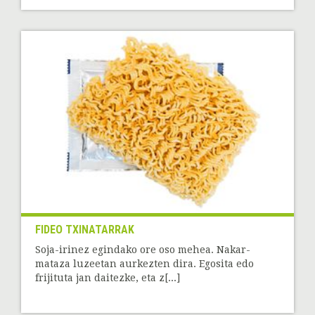
FIDEO TXINATARRAK
Soja-irinez egindako ore oso mehea. Nakar-
mataza luzeetan aurkezten dira. Egosita edo
frijituta jan daitezke, eta z[...]