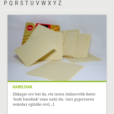
P
Q
R
S
T
U
V
W
X
Y
Z
KANELOIAK
Elikagai-ore bat da, eta izena italiarretik dator:
‘hodi handiak’ esan nahi du. Gari gogorraren
semolaz eginiko ore[...]