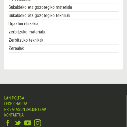
Sukaldeko eta gozotegiko materiala
Sukaldeko eta gozotegiko teknikak
Ugaztun ehizakia
zerbitzuko materiala
Zerbitzuko teknikak
Zerealak
LAN-POLTSA
LEGE-OHARRA
PRIBATASUN BALDINTZAK
KONTAKTUA