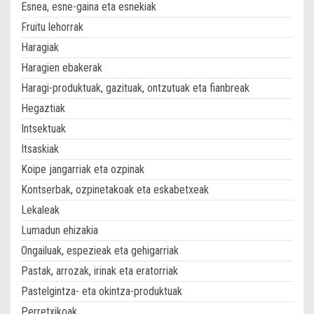
Esnea, esne-gaina eta esnekiak
Fruitu lehorrak
Haragiak
Haragien ebakerak
Haragi-produktuak, gazituak, ontzutuak eta fianbreak
Hegaztiak
Intsektuak
Itsaskiak
Koipe jangarriak eta ozpinak
Kontserbak, ozpinetakoak eta eskabetxeak
Lekaleak
Lumadun ehizakia
Ongailuak, espezieak eta gehigarriak
Pastak, arrozak, irinak eta eratorriak
Pastelgintza- eta okintza-produktuak
Perretxikoak