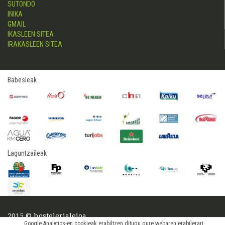
SUTONDO
INIKA
GMAIL
IKASLEEN SITEA
IRAKASLEEN SITEA
Babesleak
Laguntzaileak
2015 © hostelerialeioa
Google Analytics-en cookieak erabiltzen ditugu gure webaren erabilerari