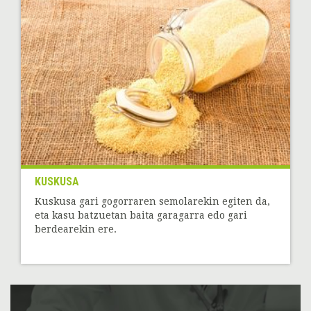
KUSKUSA
Kuskusa gari gogorraren semolarekin egiten da,
eta kasu batzuetan baita garagarra edo gari
berdearekin ere.