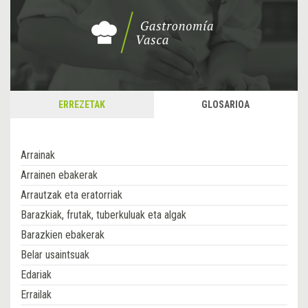
ERREZETAK
GLOSARIOA
Arrainak
Arrainen ebakerak
Arrautzak eta eratorriak
Barazkiak, frutak, tuberkuluak eta algak
Barazkien ebakerak
Belar usaintsuak
Edariak
Errailak