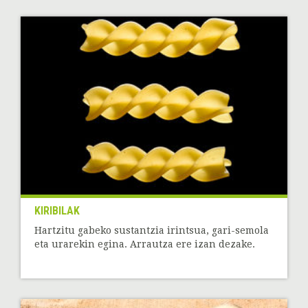
KIRIBILAK
Hartzitu gabeko sustantzia irintsua, gari-semola
eta urarekin egina. Arrautza ere izan dezake.