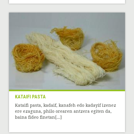
KATAIFI PASTA
Kataifi pasta, kadaif, kanafeh edo kadayif izenez
ere ezaguna, philo orearen antzera egiten da,
baina fideo finetan[...]