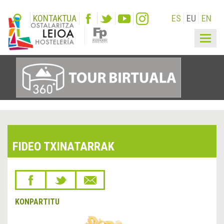
KONTAKTUA
ES
EU
EN
Togg
navig
FIDEO TXINATARRAK
KONPARTITU