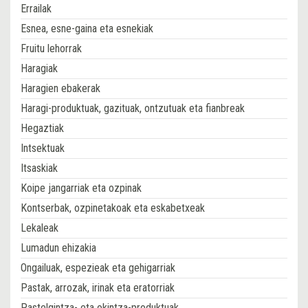
Errailak
Esnea, esne-gaina eta esnekiak
Fruitu lehorrak
Haragiak
Haragien ebakerak
Haragi-produktuak, gazituak, ontzutuak eta fianbreak
Hegaztiak
Intsektuak
Itsaskiak
Koipe jangarriak eta ozpinak
Kontserbak, ozpinetakoak eta eskabetxeak
Lekaleak
Lumadun ehizakia
Ongailuak, espezieak eta gehigarriak
Pastak, arrozak, irinak eta eratorriak
Pastelgintza- eta okintza-produktuak