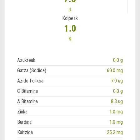
g
Koipeak
1.0
g
Azukreak
0.0 g
Gatza (Sodioa)
60.0 mg
Azido Folikoa
7.0 ug
C Bitamina
0.0 g
A Bitamina
8.3 ug
Zinka
1.0 mg
Burdina
1.0 mg
Kaltzioa
25.2 mg