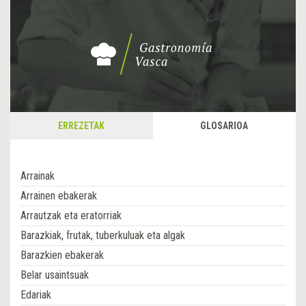
ERREZETAK
GLOSARIOA
Arrainak
Arrainen ebakerak
Arrautzak eta eratorriak
Barazkiak, frutak, tuberkuluak eta algak
Barazkien ebakerak
Belar usaintsuak
Edariak