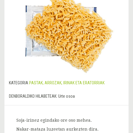
KATEGORIA
PASTAK, ARROZAK, IRINAK ETA ERATORRIAK
DENBORALDIKO HILABETEAK:
Urte osoa
Soja-irinez egindako ore oso mehea.
Nakar-mataza luzeetan aurkezten dira.