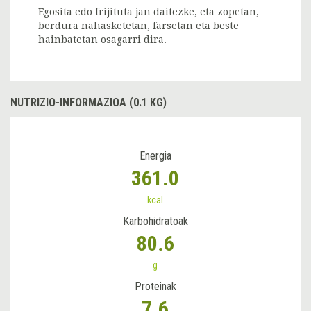
Egosita edo frijituta jan daitezke, eta zopetan,
berdura nahasketetan, farsetan eta beste
hainbatetan osagarri dira.
NUTRIZIO-INFORMAZIOA (0.1 KG)
Energia
361.0
kcal
Karbohidratoak
80.6
g
Proteinak
7.6