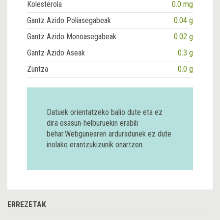
Kolesterola
0.0 mg
Gantz Azido Poliasegabeak
0.04 g
Gantz Azido Monoasegabeak
0.02 g
Gantz Azido Aseak
0.3 g
Zuntza
0.0 g
Datuek orientatzeko balio dute eta ez
dira osasun-helburuekin erabili
behar.Webgunearen arduradunek ez dute
inolako erantzukizunik onartzen.
ERREZETAK