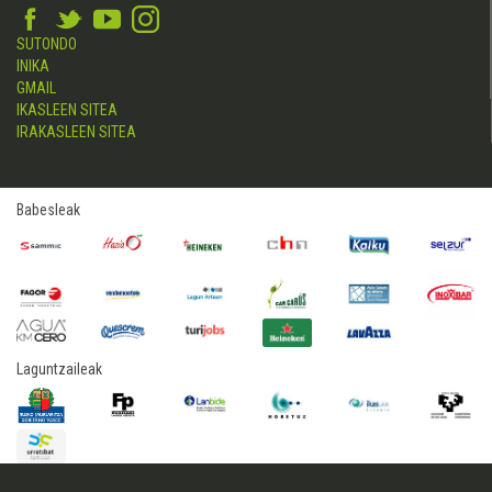
SUTONDO
INIKA
GMAIL
IKASLEEN SITEA
IRAKASLEEN SITEA
Babesleak
Laguntzaileak