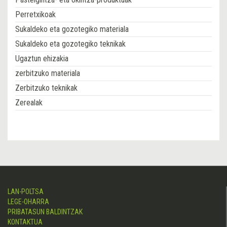
Perretxikoak
Sukaldeko eta gozotegiko materiala
Sukaldeko eta gozotegiko teknikak
Ugaztun ehizakia
zerbitzuko materiala
Zerbitzuko teknikak
Zerealak
LAN-POLTSA
LEGE-OHARRA
PRIBATASUN BALDINTZAK
KONTAKTUA