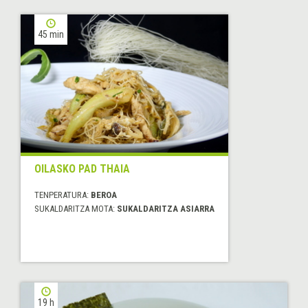
45 min
OILASKO PAD THAIA
TENPERATURA:
BEROA
SUKALDARITZA MOTA:
SUKALDARITZA ASIARRA
19 h