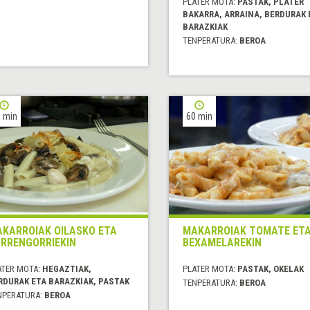
PLATER MOTA:
PASTAK, PLATER
BAKARRA, ARRAINA, BERDURAK 
BARAZKIAK
TENPERATURA:
BEROA
 min
60 min
KARROIAK OILASKO ETA
MAKARROIAK TOMATE ET
RRENGORRIEKIN
BEXAMELAREKIN
ATER MOTA:
HEGAZTIAK,
PLATER MOTA:
PASTAK, OKELAK
RDURAK ETA BARAZKIAK, PASTAK
TENPERATURA:
BEROA
NPERATURA:
BEROA