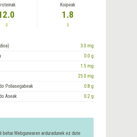
roteinak
Koipeak
12.0
1.8
g
g
dioa)
3.0 mg
a
0.0 g
1.5 mg
25.0 mg
do Poliasegabeak
0.8 g
do Aseak
0.2 g
bili behar.Webgunearen arduradunek ez dute