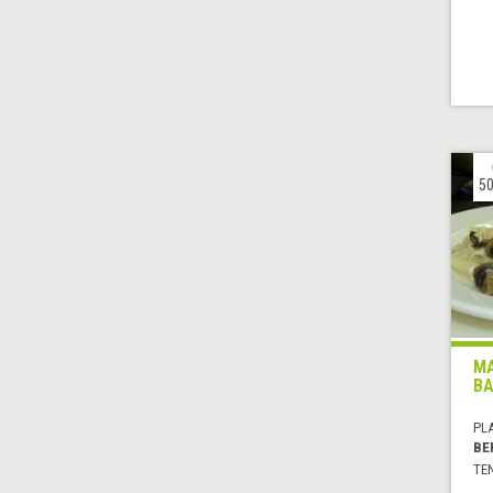
50
MA
BA
PL
BE
TE