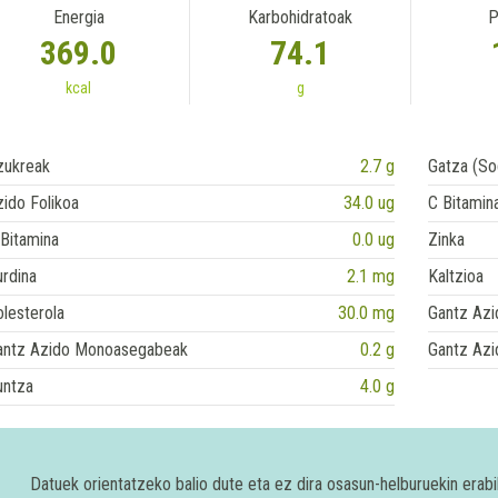
Energia
Karbohidratoak
P
369.0
74.1
kcal
g
zukreak
2.7 g
Gatza (So
ido Folikoa
34.0 ug
C Bitamin
Bitamina
0.0 ug
Zinka
rdina
2.1 mg
Kaltzioa
lesterola
30.0 mg
Gantz Azi
antz Azido Monoasegabeak
0.2 g
Gantz Azi
untza
4.0 g
Datuek orientatzeko balio dute eta ez dira osasun-helburuekin era