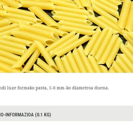
odi luze formako pasta, 5-6 mm-ko diametroa duena.
IO-INFORMAZIOA (0.1 KG)