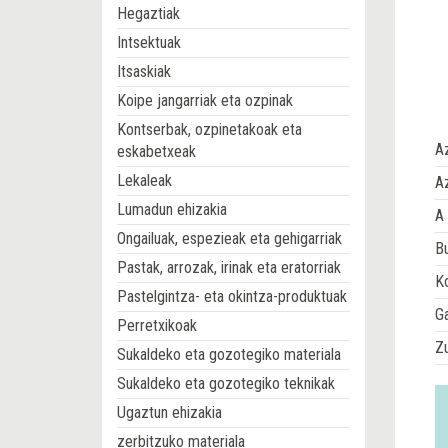
Hegaztiak
Intsektuak
Itsaskiak
Koipe jangarriak eta ozpinak
Kontserbak, ozpinetakoak eta
A
eskabetxeak
Lekaleak
Az
Lumadun ehizakia
A 
Ongailuak, espezieak eta gehigarriak
Bu
Pastak, arrozak, irinak eta eratorriak
Ko
Pastelgintza- eta okintza-produktuak
G
Perretxikoak
Z
Sukaldeko eta gozotegiko materiala
Sukaldeko eta gozotegiko teknikak
Ugaztun ehizakia
zerbitzuko materiala