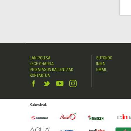
LAN-POLTSA
SUTONDO
LEGE-OHARRA
INIKA
PRIBATASUN BALDINTZAK
GMAIL
KONTAKTUA
Babesleak