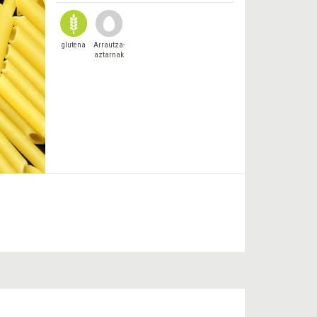
glutena
Arrautza-
aztarnak