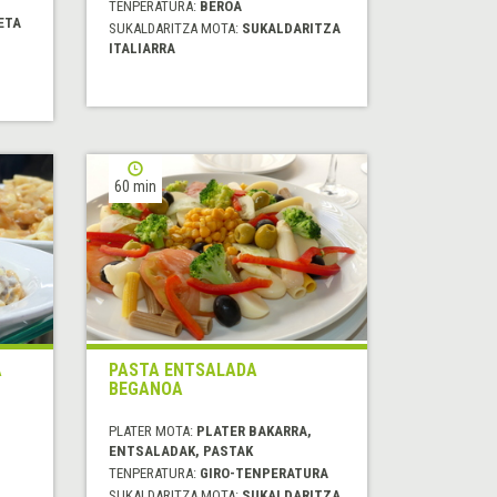
TENPERATURA:
BEROA
ETA
SUKALDARITZA MOTA:
SUKALDARITZA
ITALIARRA
60 min
A
PASTA ENTSALADA
BEGANOA
PLATER MOTA:
PLATER BAKARRA,
ENTSALADAK, PASTAK
TENPERATURA:
GIRO-TENPERATURA
SUKALDARITZA MOTA:
SUKALDARITZA