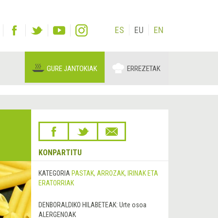
ES
EU
EN
GURE JANTOKIAK
ERREZETAK
KONPARTITU
KATEGORIA
PASTAK, ARROZAK, IRINAK ETA
ERATORRIAK
DENBORALDIKO HILABETEAK:
Urte osoa
ALERGENOAK