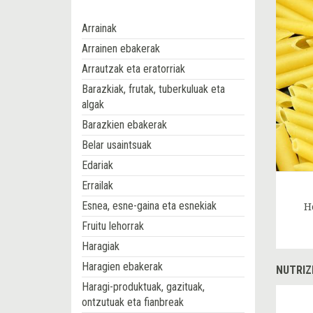
Arrainak
Arrainen ebakerak
Arrautzak eta eratorriak
Barazkiak, frutak, tuberkuluak eta
algak
Barazkien ebakerak
Belar usaintsuak
Edariak
Errailak
Esnea, esne-gaina eta esnekiak
H
Fruitu lehorrak
Haragiak
Haragien ebakerak
NUTRIZ
Haragi-produktuak, gazituak,
ontzutuak eta fianbreak