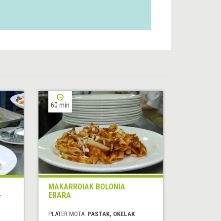
60 min
MAKARROIAK BOLONIA
-
ERARA
PLATER MOTA:
PASTAK, OKELAK