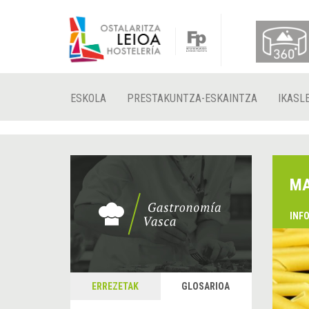
ESKOLA
PRESTAKUNTZA-ESKAINTZA
IKASL
MA
INF
ERREZETAK
GLOSARIOA