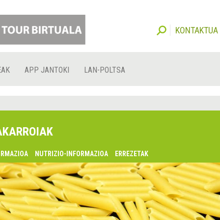
KONTAKTUA
EAK
APP JANTOKI
LAN-POLTSA
KARROIAK
ORMAZIOA
NUTRIZIO-INFORMAZIOA
ERREZETAK