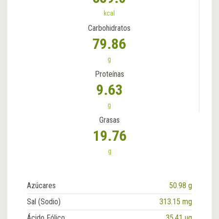
kcal
Carbohidratos
79.86
g
Proteínas
9.63
g
Grasas
19.76
g
Azúcares
50.98 g
Sal (Sodio)
313.15 mg
Ácido Fólico
35.41 ug