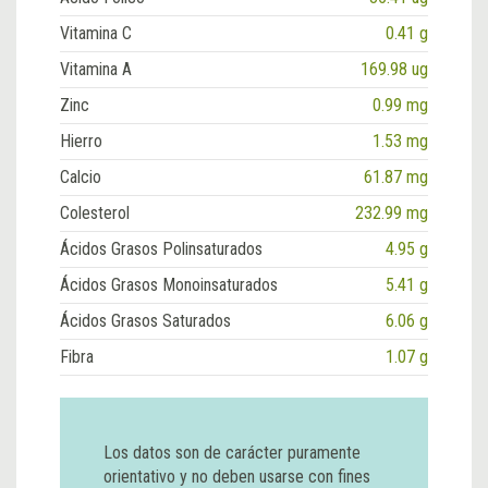
Vitamina C
0.41 g
Vitamina A
169.98 ug
Zinc
0.99 mg
Hierro
1.53 mg
Calcio
61.87 mg
Colesterol
232.99 mg
Ácidos Grasos Polinsaturados
4.95 g
Ácidos Grasos Monoinsaturados
5.41 g
Ácidos Grasos Saturados
6.06 g
Fibra
1.07 g
Los datos son de carácter puramente
orientativo y no deben usarse con fines