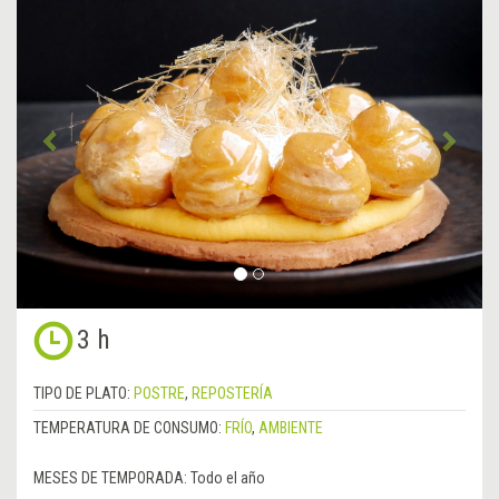
Anterior
&rsa
3 h
TIPO DE PLATO:
POSTRE
,
REPOSTERÍA
TEMPERATURA DE CONSUMO:
FRÍO
,
AMBIENTE
MESES DE TEMPORADA:
Todo el año