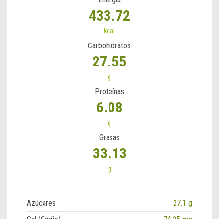
433.72
kcal
Carbohidratos
27.55
g
Proteínas
6.08
g
Grasas
33.13
g
Azúcares
27.1 g