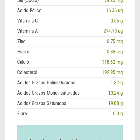
Sal (Sodio)
74.25 mg
Ácido Fólico
16.36 ug
Vitamina C
0.55 g
Vitamina A
274.73 ug
Zinc
0.75 mg
Hierro
0.88 mg
Calcio
118.62 mg
Colesterol
192.95 mg
Ácidos Grasos Polinsaturados
1.37 g
Ácidos Grasos Monoinsaturados
10.24 g
Ácidos Grasos Saturados
19.88 g
Fibra
0.0 g